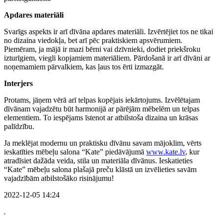
Apdares materiāli
Svarīgs aspekts ir arī dīvāna apdares materiāli. Izvērtējiet tos ne tikai
no dizaina viedokļa, bet arī pēc praktiskiem apsvērumiem.
Piemēram, ja mājā ir mazi bērni vai dzīvnieki, dodiet priekšroku
izturīgiem, viegli kopjamiem materiāliem. Pārdošanā ir arī dīvāni ar
noņemamiem pārvalkiem, kas ļaus tos ērti izmazgāt.
Interjers
Protams, jāņem vērā arī telpas kopējais iekārtojums. Izvēlētajam
dīvānam vajadzētu būt harmonijā ar pārējām mēbelēm un telpas
elementiem. To iespējams īstenot ar atbilstoša dizaina un krāsas
palīdzību.
Ja meklējat modernu un praktisku dīvānu savam mājoklim, vērts
ieskatīties mēbeļu salona “Kate” piedāvājumā
www.kate.lv
, kur
atradīsiet dažāda veida, stila un materiāla dīvānus. Ieskatieties
“Kate” mēbeļu salona plašajā preču klāstā un izvēlieties savām
vajadzībām atbilstošāko risinājumu!
2022-12-05 14:24