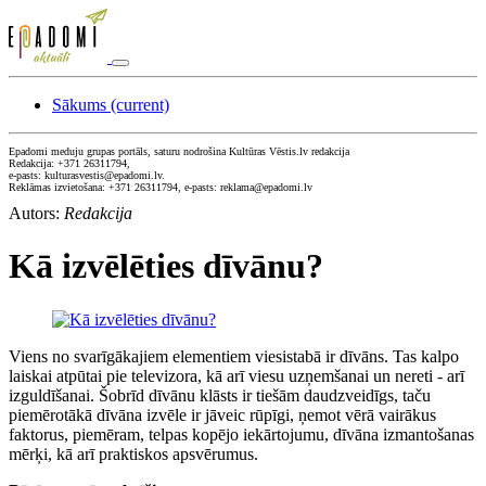
Sākums
(current)
Epadomi meduju grupas portāls, saturu nodrošina Kultūras Vēstis.lv redakcija
Redakcija: +371 26311794,
e-pasts: kulturasvestis@epadomi.lv.
Reklāmas izvietošana: +371 26311794, e-pasts: reklama@epadomi.lv
Autors:
Redakcija
Kā izvēlēties dīvānu?
Viens no svarīgākajiem elementiem viesistabā ir dīvāns. Tas kalpo
laiskai atpūtai pie televizora, kā arī viesu uzņemšanai un nereti - arī
izguldīšanai. Šobrīd dīvānu klāsts ir tiešām daudzveidīgs, taču
piemērotākā dīvāna izvēle ir jāveic rūpīgi, ņemot vērā vairākus
faktorus, piemēram, telpas kopējo iekārtojumu, dīvāna izmantošanas
mērķi, kā arī praktiskos apsvērumus.