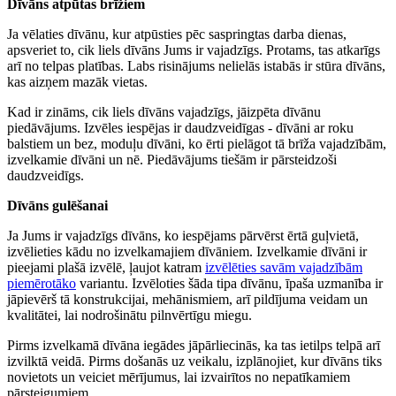
Dīvāns atpūtas brīžiem
Ja vēlaties dīvānu, kur atpūsties pēc saspringtas darba dienas,
apsveriet to, cik liels dīvāns Jums ir vajadzīgs. Protams, tas atkarīgs
arī no telpas platības. Labs risinājums nelielās istabās ir stūra dīvāns,
kas aizņem mazāk vietas.
Kad ir zināms, cik liels dīvāns vajadzīgs, jāizpēta dīvānu
piedāvājums. Izvēles iespējas ir daudzveidīgas - dīvāni ar roku
balstiem un bez, moduļu dīvāni, ko ērti pielāgot tā brīža vajadzībām,
izvelkamie dīvāni un nē. Piedāvājums tiešām ir pārsteidzoši
daudzveidīgs.
Dīvāns gulēšanai
Ja Jums ir vajadzīgs dīvāns, ko iespējams pārvērst ērtā guļvietā,
izvēlieties kādu no izvelkamajiem dīvāniem. Izvelkamie dīvāni ir
pieejami plašā izvēlē, ļaujot katram
izvēlēties savām vajadzībām
piemērotāko
variantu. Izvēloties šāda tipa dīvānu, īpaša uzmanība ir
jāpievērš tā konstrukcijai, mehānismiem, arī pildījuma veidam un
kvalitātei, lai nodrošinātu pilnvērtīgu miegu.
Pirms izvelkamā dīvāna iegādes jāpārliecinās, ka tas ietilps telpā arī
izvilktā veidā. Pirms došanās uz veikalu, izplānojiet, kur dīvāns tiks
novietots un veiciet mērījumus, lai izvairītos no nepatīkamiem
pārsteigumiem.