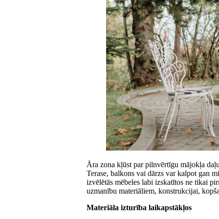
Āra zona kļūst par pilnvērtīgu mājokļa daļu t
Terase, balkons vai dārzs var kalpot gan m
izvēlētās mēbeles labi izskatītos ne tikai p
uzmanību materiāliem, konstrukcijai, kopša
Materiāla izturība laikapstākļos