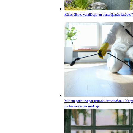
Kā izvēlēties ventilāciju un ventilējamās fasādes?
Mīti un patiesība par prusaku iznīcināšanu: Kā pa
profesionāla dezinsekcija