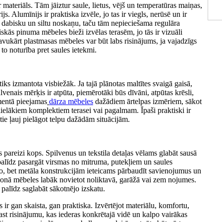
r materiāls. Tām jāiztur saule, lietus, vējš un temperatūras maiņas,
js. Alumīnijs ir praktiska izvēle, jo tas ir viegls, nerūsē un ir
 dabisku un siltu noskaņu, taču tām nepieciešama regulāra
iskās pinuma mēbeles bieži izvēlas terasēm, jo tās ir vizuāli
avukārt plastmasas mēbeles var būt labs risinājums, ja vajadzīgs
 to noturība pret saules ietekmi.
tiks izmantota visbiežāk. Ja tajā plānotas maltītes svaigā gaisā,
galvenais mērķis ir atpūta, piemērotāki būs dīvāni, atpūtas krēsli,
imentā pieejamas
dārza mēbeles
dažādiem ārtelpas izmēriem, sākot
elākiem komplektiem terasei vai pagalmam. Īpaši praktiski ir
tie ļauj pielāgot telpu dažādām situācijām.
ās pareizi kops. Spilvenus un tekstila detaļas vēlams glabāt sausā
i palīdz pasargāt virsmas no mitruma, putekļiem un saules
o, bet metāla konstrukcijām ieteicams pārbaudīt savienojumus un
ezonā mēbeles labāk novietot noliktavā, garāžā vai zem nojumes.
 palīdz saglabāt sākotnējo izskatu.
 ir gan skaista, gan praktiska. Izvērtējot materiālu, komfortu,
st risinājumu, kas iederas konkrētajā vidē un kalpo vairākas