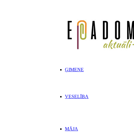
ĢIMENE
VESELĪBA
MĀJA