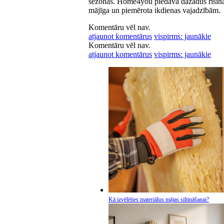
sezonas. Home4you piedāvā dažādus risināj
mājīga un piemērota ikdienas vajadzībām.
Komentāru vēl nav.
atjaunot komentārus
vispirms: jaunākie
Komentāru vēl nav.
atjaunot komentārus
vispirms: jaunākie
Kā izvēlēties materiālus mājas siltināšanai?