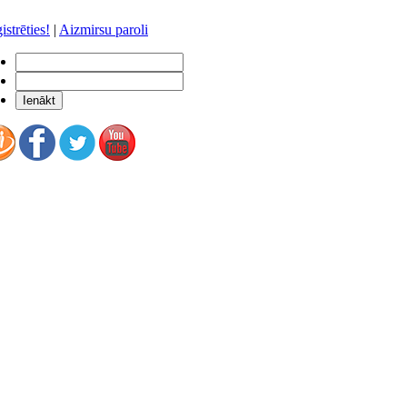
istrēties!
|
Aizmirsu paroli