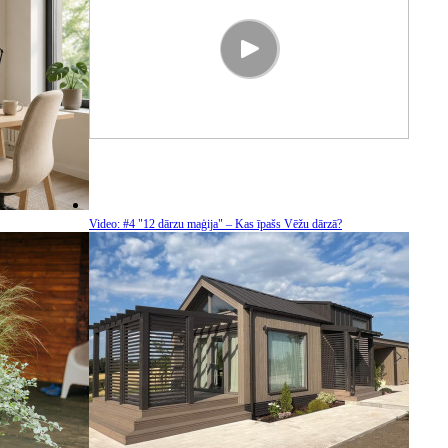
Video: #4 "12 dārzu maģija" – Kas īpašs Vēžu dārzā?