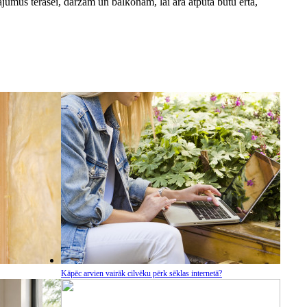
umus terasei, dārzam un balkonam, lai āra atpūta būtu ērta,
Kāpēc arvien vairāk cilvēku pērk sēklas internetā?