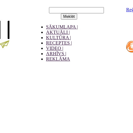
Reģ
SĀKUMLAPA |
AKTUĀLI |
KULTŪRA |
RECEPTES |
VIDEO |
ARHĪVS |
REKLĀMA