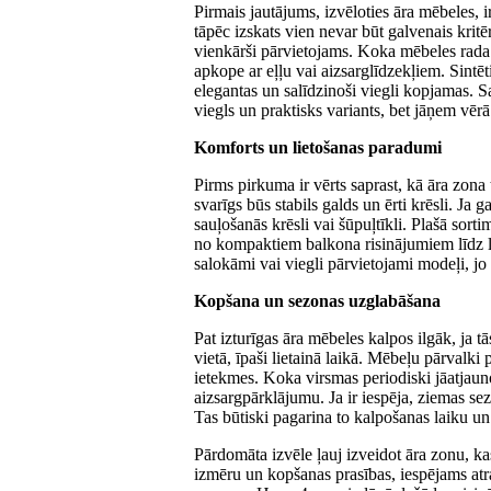
Pirmais jautājums, izvēloties āra mēbeles, i
tāpēc izskats vien nevar būt galvenais kritēri
vienkārši pārvietojams. Koka mēbeles rada
apkope ar eļļu vai aizsarglīdzekļiem. Sintēt
elegantas un salīdzinoši viegli kopjamas. S
viegls un praktisks variants, bet jāņem vērā
Komforts un lietošanas paradumi
Pirms pirkuma ir vērts saprast, kā āra zona 
svarīgs būs stabils galds un ērti krēsli. Ja 
sauļošanās krēsli vai šūpuļtīkli. Plašā sort
no kompaktiem balkona risinājumiem līdz li
salokāmi vai viegli pārvietojami modeļi, jo 
Kopšana un sezonas uzglabāšana
Pat izturīgas āra mēbeles kalpos ilgāk, ja t
vietā, īpaši lietainā laikā. Mēbeļu pārvalk
ietekmes. Koka virsmas periodiski jāatjaun
aizsargpārklājumu. Ja ir iespēja, ziemas s
Tas būtiski pagarina to kalpošanas laiku un
Pārdomāta izvēle ļauj izveidot āra zonu, kas
izmēru un kopšanas prasības, iespējams atra