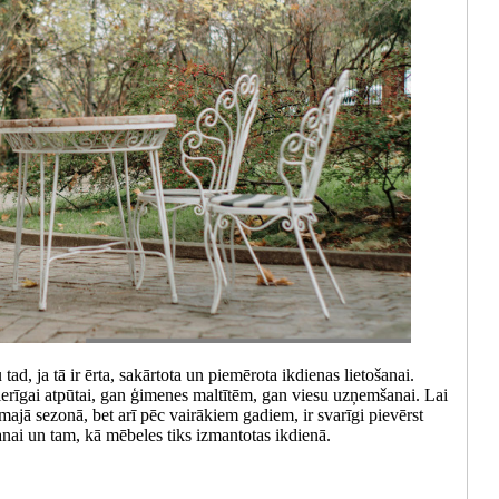
ad, ja tā ir ērta, sakārtota un piemērota ikdienas lietošanai.
ierīgai atpūtai, gan ģimenes maltītēm, gan viesu uzņemšanai. Lai
irmajā sezonā, bet arī pēc vairākiem gadiem, ir svarīgi pievērst
nai un tam, kā mēbeles tiks izmantotas ikdienā.