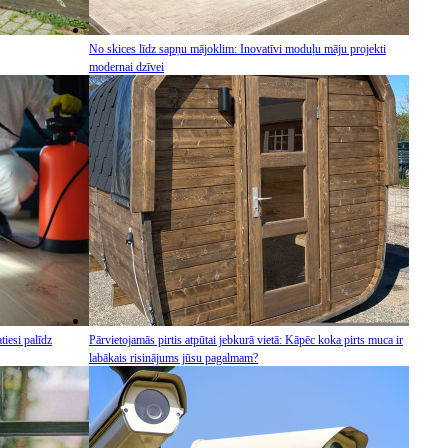
No skices līdz sapņu mājoklim: Inovatīvi moduļu māju projekti
modernai dzīvei
tiesi palīdz
Pārvietojamās pirtis atpūtai jebkurā vietā: Kāpēc koka pirts muca ir
labākais risinājums jūsu pagalmam?