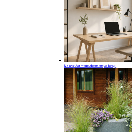
Kā izveidot minimālisma mājas biroju