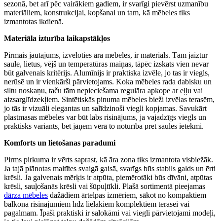
sezonā, bet arī pēc vairākiem gadiem, ir svarīgi pievērst uzmanību
materiāliem, konstrukcijai, kopšanai un tam, kā mēbeles tiks
izmantotas ikdienā.
Materiāla izturība laikapstākļos
Pirmais jautājums, izvēloties āra mēbeles, ir materiāls. Tām jāiztur
saule, lietus, vējš un temperatūras maiņas, tāpēc izskats vien nevar
būt galvenais kritērijs. Alumīnijs ir praktiska izvēle, jo tas ir viegls,
nerūsē un ir vienkārši pārvietojams. Koka mēbeles rada dabisku un
siltu noskaņu, taču tām nepieciešama regulāra apkope ar eļļu vai
aizsarglīdzekļiem. Sintētiskās pinuma mēbeles bieži izvēlas terasēm,
jo tās ir vizuāli elegantas un salīdzinoši viegli kopjamas. Savukārt
plastmasas mēbeles var būt labs risinājums, ja vajadzīgs viegls un
praktisks variants, bet jāņem vērā to noturība pret saules ietekmi.
Komforts un lietošanas paradumi
Pirms pirkuma ir vērts saprast, kā āra zona tiks izmantota visbiežāk.
Ja tajā plānotas maltītes svaigā gaisā, svarīgs būs stabils galds un ērti
krēsli. Ja galvenais mērķis ir atpūta, piemērotāki būs dīvāni, atpūtas
krēsli, sauļošanās krēsli vai šūpuļtīkli. Plašā sortimentā pieejamas
dārza mēbeles
dažādiem ārtelpas izmēriem, sākot no kompaktiem
balkona risinājumiem līdz lielākiem komplektiem terasei vai
pagalmam. Īpaši praktiski ir salokāmi vai viegli pārvietojami modeļi,