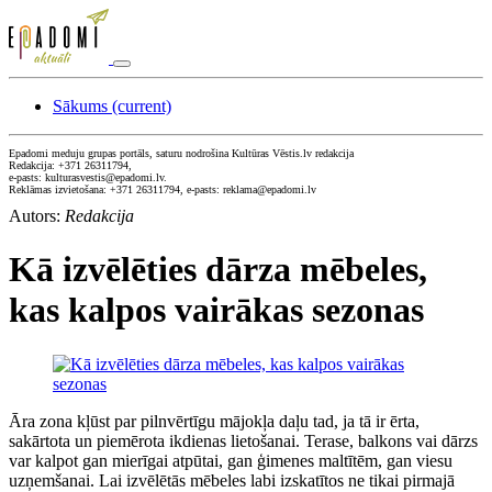
Sākums
(current)
Epadomi meduju grupas portāls, saturu nodrošina Kultūras Vēstis.lv redakcija
Redakcija: +371 26311794,
e-pasts: kulturasvestis@epadomi.lv.
Reklāmas izvietošana: +371 26311794, e-pasts: reklama@epadomi.lv
Autors:
Redakcija
Kā izvēlēties dārza mēbeles,
kas kalpos vairākas sezonas
Āra zona kļūst par pilnvērtīgu mājokļa daļu tad, ja tā ir ērta,
sakārtota un piemērota ikdienas lietošanai. Terase, balkons vai dārzs
var kalpot gan mierīgai atpūtai, gan ģimenes maltītēm, gan viesu
uzņemšanai. Lai izvēlētās mēbeles labi izskatītos ne tikai pirmajā