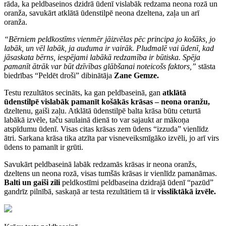
rāda, ka peldbaseinos dzidrā ūdenī vislabāk redzama neona rozā un
oranža, savukārt atklātā ūdenstilpē neona dzeltena, zaļa un arī
oranža.
“Bērniem peldkostīms vienmēr jāizvēlas pēc principa jo košāks, jo
labāk, un vēl labāk, ja auduma ir vairāk. Pludmalē vai ūdenī, kad
jāsaskata bērns, iespējami labākā redzamība ir būtiska. Spēja
pamanīt ātrāk var būt dzīvības glābšanai noteicošs faktors,”
stāsta
biedrības “Peldēt droši” dibinātāja
Zane Gemze.
Testu rezultātos secināts, ka gan peldbaseinā, gan
atklātā
ūdenstilpē vislabāk pamanīt košākās krāsas – neona oranžu,
dzeltenu, gaiši zaļu. Atklātā ūdenstilpē balta krāsa būtu ceturtā
labākā izvēle, taču saulainā dienā to var sajaukt ar mākoņa
atspīdumu ūdenī. Visas citas krāsas zem ūdens “izzuda” vienlīdz
ātri. Sarkana krāsa tika atzīta par visneveiksmīgāko izvēli, jo arī virs
ūdens to pamanīt ir grūti.
Savukārt peldbaseinā labāk redzamās krāsas ir neona oranžs,
dzeltens un neona rozā, visas tumšās krāsas ir vienlīdz pamanāmas.
Balti un gaiši zili
peldkostīmi peldbaseina dzidrajā ūdenī “pazūd”
gandrīz pilnībā, saskaņā ar testa rezultātiem tā ir
vissliktākā izvēle.