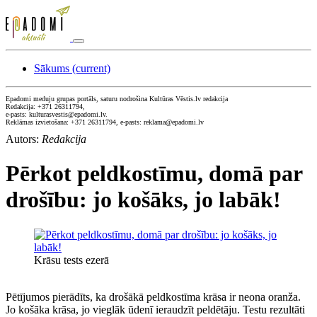
Sākums
(current)
Epadomi meduju grupas portāls, saturu nodrošina Kultūras Vēstis.lv redakcija
Redakcija: +371 26311794,
e-pasts: kulturasvestis@epadomi.lv.
Reklāmas izvietošana: +371 26311794, e-pasts: reklama@epadomi.lv
Autors:
Redakcija
Pērkot peldkostīmu, domā par
drošību: jo košāks, jo labāk!
Krāsu tests ezerā
Pētījumos pierādīts, ka drošākā peldkostīma krāsa ir neona oranža.
Jo košāka krāsa, jo vieglāk ūdenī ieraudzīt peldētāju. Testu rezultāti