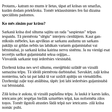
Protams,- katram no mums ir lietas, tāpat arī krāsas un smaržas,
kurām dodam priekšroku. Tomēr ieklausīsimies fen šui dizaina
speciālistu padomos.
Ko mēs zinām par krāsu?
Sarkanā krāsa dod siltuma sajūtu un rada "saspiestas" telpas
iespaidu. Tā piemērota "slēgtu" interjeru cienītājiem. Kaut gan-
mīkstās mēbeles, kas apvilktas ar sarkanu audumu un sarkans
paklājs uz grīdas nebūs tas labākais variants guļamistabai vai
bērnistabai, jo sarkanā krāsa kairina nervu sistēmu. Ja nu vienīgi esat
iecerējis sarīkot guļamistabā seksa orģijas...
Visvairāk sarkanie toņi iederēsies viesistabā.
Dzeltenā krāsa nes sevī siltumu, enerģētiski uzlādē un vizuāli
samazina telpu. Tā ideāli piemērota darbistabai. Savukārt, zaļā krāsa
nomierina, taču tai pat laikā tā var uzdzīt apātiju un vienaldzību.
Dzeltenīgi zaļie toņi atslābina, tāpēc ļoti labi iederēsies guļamistabā
vai bērnistabā.
Zilā krāsa ir auksta, tā vizuāli paplašina telpu. Ja laukā ir karsts laiks,
ieteicams pēc iespējas biežāk uzturēties telpā, kas noformēta zilos
toņos. Tomēr ilgstoši atrasties šādā telpā nav ieteicams- zilā krāsa
nomāc psihi.