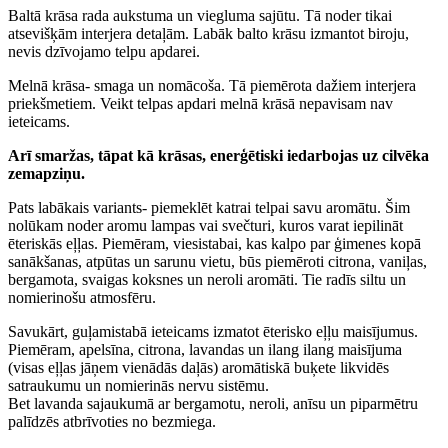
Baltā krāsa rada aukstuma un viegluma sajūtu. Tā noder tikai
atsevišķām interjera detaļām. Labāk balto krāsu izmantot biroju,
nevis dzīvojamo telpu apdarei.
Melnā krāsa- smaga un nomācoša. Tā piemērota dažiem interjera
priekšmetiem. Veikt telpas apdari melnā krāsā nepavisam nav
ieteicams.
Arī smaržas, tāpat kā krāsas, enerģētiski iedarbojas uz cilvēka
zemapziņu.
Pats labākais variants- piemeklēt katrai telpai savu aromātu. Šim
nolūkam noder aromu lampas vai svečturi, kuros varat iepilināt
ēteriskās eļļas. Piemēram, viesistabai, kas kalpo par ģimenes kopā
sanākšanas, atpūtas un sarunu vietu, būs piemēroti citrona, vaniļas,
bergamota, svaigas koksnes un neroli aromāti. Tie radīs siltu un
nomierinošu atmosfēru.
Savukārt, guļamistabā ieteicams izmatot ēterisko eļļu maisījumus.
Piemēram, apelsīna, citrona, lavandas un ilang ilang maisījuma
(visas eļļas jāņem vienādās daļās) aromātiskā buķete likvidēs
satraukumu un nomierinās nervu sistēmu.
Bet lavanda sajaukumā ar bergamotu, neroli, anīsu un piparmētru
palīdzēs atbrīvoties no bezmiega.