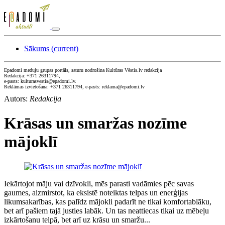
Sākums
(current)
Epadomi meduju grupas portāls, saturu nodrošina Kultūras Vēstis.lv redakcija
Redakcija: +371 26311794,
e-pasts: kulturasvestis@epadomi.lv.
Reklāmas izvietošana: +371 26311794, e-pasts: reklama@epadomi.lv
Autors:
Redakcija
Krāsas un smaržas nozīme
mājoklī
Iekārtojot māju vai dzīvokli, mēs parasti vadāmies pēc savas
gaumes, aizmirstot, ka eksistē noteiktas telpas un enerģijas
likumsakarības, kas palīdz mājokli padarīt ne tikai komfortablāku,
bet arī pašiem tajā justies labāk. Un tas neattiecas tikai uz mēbeļu
izkārtošanu telpā, bet arī uz krāsu un smaržu...