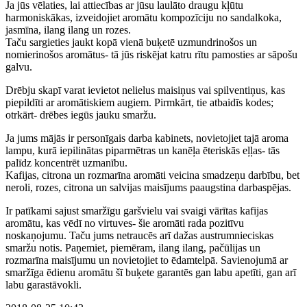
Ja jūs vēlaties, lai attiecības ar jūsu laulāto draugu kļūtu
harmoniskākas, izveidojiet aromātu kompozīciju no sandalkoka,
jasmīna, ilang ilang un rozes.
Taču sargieties jaukt kopā vienā buķetē uzmundrinošos un
nomierinošos aromātus- tā jūs riskējat katru rītu pamosties ar sāpošu
galvu.
Drēbju skapī varat ievietot nelielus maisiņus vai spilventiņus, kas
piepildīti ar aromātiskiem augiem. Pirmkārt, tie atbaidīs kodes;
otrkārt- drēbes iegūs jauku smaržu.
Ja jums mājās ir personīgais darba kabinets, novietojiet tajā aroma
lampu, kurā iepilinātas piparmētras un kanēļa ēteriskās eļļas- tās
palīdz koncentrēt uzmanību.
Kafijas, citrona un rozmarīna aromāti veicina smadzeņu darbību, bet
neroli, rozes, citrona un salvijas maisījums paaugstina darbaspējas.
Ir patīkami sajust smaržīgu garšvielu vai svaigi vārītas kafijas
aromātu, kas vēdī no virtuves- šie aromāti rada pozitīvu
noskaņojumu. Taču jums netraucēs arī dažas austrumnieciskas
smaržu notis. Paņemiet, piemēram, ilang ilang, pačūlijas un
rozmarīna maisījumu un novietojiet to ēdamtelpā. Savienojumā ar
smaržīga ēdienu aromātu šī buķete garantēs gan labu apetīti, gan arī
labu garastāvokli.