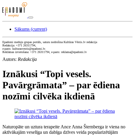
Sākums
(current)
Epadomi meduju grupas portāls, saturu nodrošina Kultūras Vēstis.lv redakcija
Redakcija: +371 26311794,
e-pasts: kulturasvestis@epadomi.lv.
Reklāmas izvietošana: +371 26311794, e-pasts: reklama@epadomi.lv
Autors:
Redakcija
Iznākusi “Topi vesels.
Pavārgrāmata” – par ēdiena
nozīmi cilvēka ikdienā
Naturopāte un uztura terapeite Ance Anna Šternberga ir viena no
aktīvākajām veselīga un dabīga dzīves veida popularizētājām