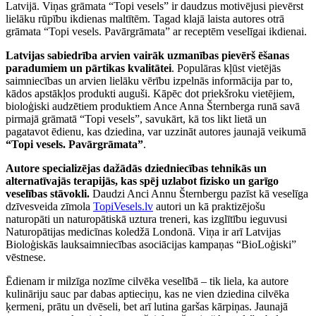
Latvijā. Viņas grāmata “Topi vesels” ir daudzus motivējusi pievērst
lielāku rūpību ikdienas maltītēm. Tagad klajā laista autores otrā
grāmata “Topi vesels. Pavārgrāmata” ar receptēm veselīgai ikdienai.
Latvijas sabiedrība arvien vairāk uzmanības pievērš ēšanas
paradumiem un pārtikas kvalitātei
. Populāras kļūst vietējās
saimniecības un arvien lielāku vērību izpelnās informācija par to,
kādos apstākļos produkti auguši. Kāpēc dot priekšroku vietējiem,
bioloģiski audzētiem produktiem Ance Anna Šternberga runā savā
pirmajā grāmatā “Topi vesels”, savukārt, kā tos likt lietā un
pagatavot ēdienu, kas dziedina, var uzzināt autores jaunajā veikumā
“Topi vesels. Pavārgrāmata”
.
Autore specializējas dažādās dziedniecības tehnikās un
alternatīvajās terapijās, kas spēj uzlabot fizisko un garīgo
veselības stāvokli.
Daudzi Anci Annu Šternbergu pazīst kā veselīga
dzīvesveida zīmola
TopiVesels.lv
autori un kā praktizējošu
naturopāti un naturopātiskā uztura treneri, kas izglītību ieguvusi
Naturopātijas medicīnas koledžā Londonā. Viņa ir arī Latvijas
Bioloģiskās lauksaimniecības asociācijas kampaņas “BioLoģiski”
vēstnese.
Ēdienam ir milzīga nozīme cilvēka veselībā – tik liela, ka autore
kulināriju sauc par dabas aptieciņu, kas ne vien dziedina cilvēka
ķermeni, prātu un dvēseli, bet arī lutina garšas kārpiņas. Jaunajā