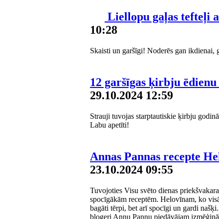
Liellopu gaļas tefteļi
10:28
Skaisti un garšīgi! Noderēs gan ikdienai,
12 garšīgas ķirbju ēdienu
29.10.2024 12:59
Strauji tuvojas starptautiskie ķirbju godi
Labu apetīti!
Annas Pannas recepte Hel
23.10.2024 09:55
Tuvojoties Visu svēto dienas priekšvakaram
spocīgākām receptēm. Helovīnam, ko visā pa
bagāti tērpi, bet arī spocīgi un gardi našķ
blogeri Annu Pannu piedāvājam izmēģināt 