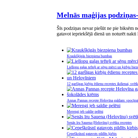
Melnās maģijas podziņas- 
Šīs podziņas nevar piešūt ne pie biksēm ne
gatavot iepriekšējā dienā un noturēt nakti 
Kraukšķīgās biezpiena bumbas
Liellopu gaļas tefteļi ar sēņu mērci un ķirbju biez
12 garšīgas ķirbju ēdienu receptes ikdienai, svē
Annas Pannas recepte Helovīna galdam: spocīga
Merengi jeb saldie pelēni
Senās īru Sauena (Helovīnu) svētku receptes
Cepeškrāsnī gatavots pildīts ķirbis