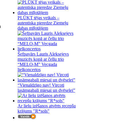
PLŪKT tējas veikals –
autentiska pieredze Ziemeļu
u
dabas mīļotājiem
Šefpavārs Lauris Aleksejevs
muzicēs kopā ar čellu trio
“MELO-M” Vecgada
lielkoncertos
“Vienaldzīgo nav! Vircoti
lasāmgabali miesai un dvēselei”
Ar lielu izēšanos atvērts recepšu
krājums "R*sols"