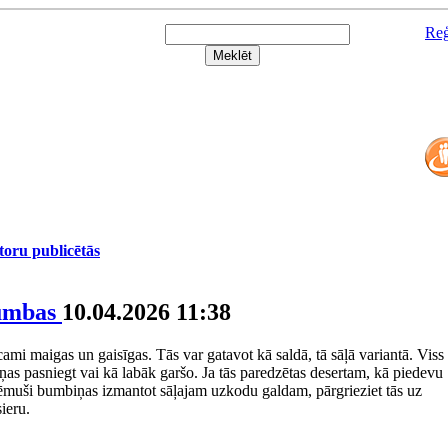
Reģ
utoru publicētās
bumbas
10.04.2026 11:38
ami maigas un gaisīgas. Tās var gatavot kā saldā, tā sāļā variantā. Viss
ņas pasniegt vai kā labāk garšo. Ja tās paredzētas desertam, kā piedevu
nolēmuši bumbiņas izmantot sāļajam uzkodu galdam, pārgrieziet tās uz
ieru.