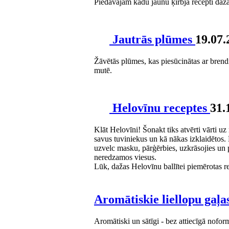
Piedāvājam kādu jaunu ķirbja recepti dažā
Jautrās plūmes
19.07.
Žāvētās plūmes, kas piesūcinātas ar brendi
mutē.
Helovīnu receptes
31.
Klāt Helovīni! Šonakt tiks atvērti vārti u
savus tuviniekus un kā nākas izklaidētos. 
uzvelc masku, pārģērbies, uzkrāsojies un p
neredzamos viesus.
Lūk, dažas Helovīnu ballītei piemērotas r
Aromātiskie liellopu gaļa
Aromātiski un sātīgi - bez attiecīgā nofor