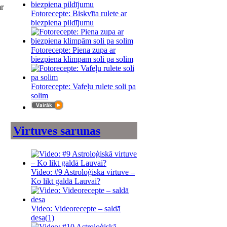
ar
Fotorecepte: Biskvīta rulete ar
biezpiena pildījumu
Fotorecepte: Piena zupa ar
biezpiena klimpām soli pa solim
Fotorecepte: Vafeļu rulete soli pa
solim
Virtuves sarunas
Video: #9 Astroloģiskā virtuve –
Ko likt galdā Lauvai?
Video: Videorecepte – saldā
desa
(1)