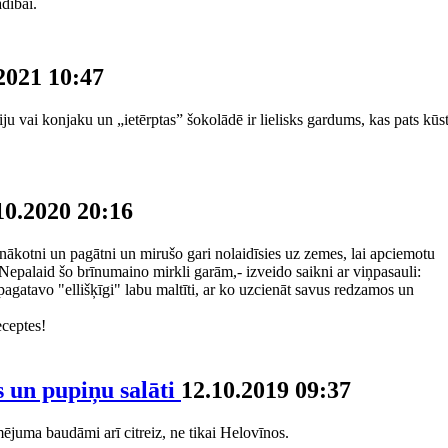
dībai.
2021 10:47
ju vai konjaku un „ietērptas” šokolādē ir lielisks gardums, kas pats kūs
10.2020 20:16
z nākotni un pagātni un mirušo gari nolaidīsies uz zemes, lai apciemotu
Nepalaid šo brīnumaino mirkli garām,- izveido saikni ar viņpasauli:
agatavo "ellišķīgi" labu maltīti, ar ko uzcienāt savus redzamos un
eceptes!
s un pupiņu salāti
12.10.2019 09:37
mējuma baudāmi arī citreiz, ne tikai Helovīnos.