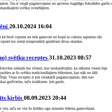
ņiem. Tas ir viegli pagatavojams un apvieno bagātīgu šokolādes garšu 
ismazākajiem svētku svinētājiem.
lēni
20.10.2024 16:04
gi kā bezē cepumi un tiek gatavots no kopā ar cukuru saputota olu
a cepsiet tos zemā temperatūrā apmēram divas stundas.
nu) svētku receptes
31.10.2023 08:57
 Helovīnu rašanās īsu vēsturi, kur noskaidrojām, ka sākums visam bija
azīties ar šo svētku tradicionālajiem ēdieniem, kas nāk no tālā
Īrijā. Visas receptes ir ļoti vienkārši pagatavojamas, tām nav
skas garšvielas, taču iznākums- ļoti gards.
īts ķirbis
08.09.2023 20:44
r visi, taču ne visi šo lielāko ogu izmanto ēdienu gatavošanā.