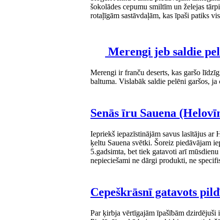
šokolādes cepumu smiltīm un želejas tārpi
rotaļīgām sastāvdaļām, kas īpaši patiks v
Merengi jeb saldie pe
Merengi ir franču deserts, kas garšo līdzī
baltuma. Vislabāk saldie pelēni garšos, j
Senās īru Sauena (Helovī
Iepriekš iepazīstinājām savus lasītājus ar
ķeltu Sauena svētki. Šoreiz piedāvājam iep
5.gadsimta, bet tiek gatavoti arī mūsdienu 
nepieciešami ne dārgi produkti, ne specifi
Cepeškrāsnī gatavots pild
Par ķirbja vērtīgajām īpašībām dzirdējuši i