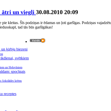
ātri un viegli
30.08.2010 20:09
 pie kleitas. Šīs podziņas ir ēdamas un ļoti garšīgas. Podziņas vajadzēt
ledusskapī, tad tās būs garšīgākas!
eni
tkiem un Helovīniem
is šokolādes krēms