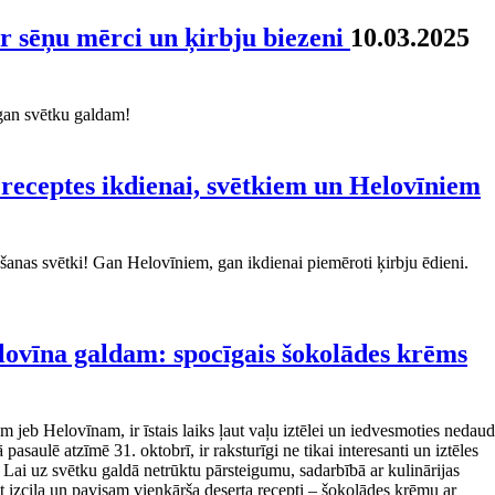
 ar sēņu mērci un ķirbju biezeni
10.03.2025
 gan svētku galdam!
 receptes ikdienai, svētkiem un Helovīniem
nāšanas svētki! Gan Helovīniem, gan ikdienai piemēroti ķirbju ēdieni.
ovīna galdam: spocīgais šokolādes krēms
 jeb Helovīnam, ir īstais laiks ļaut vaļu iztēlei un iedvesmoties nedau
saulē atzīmē 31. oktobrī, ir raksturīgi ne tikai interesanti un iztēles
i. Lai uz svētku galdā netrūktu pārsteigumu, sadarbībā ar kulinārijas
izcila un pavisam vienkārša deserta recepti – šokolādes krēmu ar