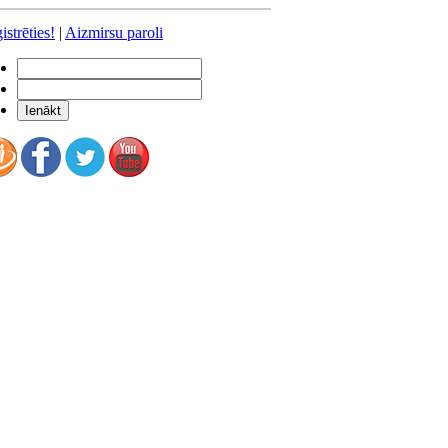
istrēties!
|
Aizmirsu paroli