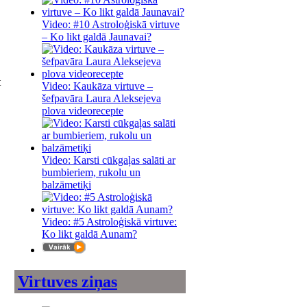
Video: #10 Astroloģiskā virtuve
– Ko likt galdā Jaunavai?
t
Video: Kaukāza virtuve –
šefpavāra Laura Aleksejeva
plova videorecepte
Video: Karsti cūkgaļas salāti ar
bumbieriem, rukolu un
balzāmetiķi
Video: #5 Astroloģiskā virtuve:
Ko likt galdā Aunam?
Virtuves ziņas