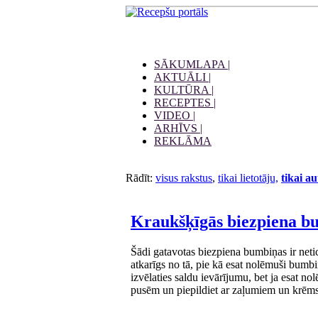
SĀKUMLAPA |
AKTUĀLI |
KULTŪRA |
RECEPTES |
VIDEO |
ARHĪVS |
REKLĀMA
Rādīt:
visus rakstus
,
tikai lietotāju,
tikai a
Kraukšķīgās biezpiena 
Šādi gatavotas biezpiena bumbiņas ir netic
atkarīgs no tā, pie kā esat nolēmuši bumbi
izvēlaties saldu ievārījumu, bet ja esat 
pusēm un piepildiet ar zaļumiem un krēms