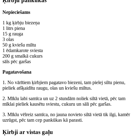
Ķirbju pankūkas
Nepieciešams
1 kg ķirbju biezeņa
1 litrs piena
15 g rauga
3 olas
50 g kviešu miltu
1 ēdamkarote sviesta
200 g smalkā cukurs
sāls pēc garšas
Pagatavošana
1. No vārītiem ķirbjiem pagatavo biezeni, tam pielej siltu pienu,
pieliek atšķaidītu raugu, olas un kviešu miltus.
2. Mīklu labi samīca un uz 2 stundām noliek siltā vietā, pēc tam
mīklai pieliek kausētu sviestu, cukuru un sāli pēc garšas.
3. Mīklu vēlreiz samīca, no jauna novieto siltā vietā tik ilgi, kamēr
uzrūgst, pēc tam cep pankūkas kā parasti.
Ķirbji ar vistas gaļu