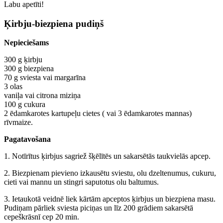
Labu apetīti!
Ķirbju-biezpiena pudiņš
Nepieciešams
300 g ķirbju
300 g biezpiena
70 g sviesta vai margarīna
3 olas
vaniļa vai citrona miziņa
100 g cukura
2 ēdamkarotes kartupeļu cietes ( vai 3 ēdamkarotes mannas)
rīvmaize.
Pagatavošana
1. Notīrītus ķirbjus sagriež šķēlītēs un sakarsētās taukvielās apcep.
2. Biezpienam pievieno izkausētu sviestu, olu dzeltenumus, cukuru,
cieti vai mannu un stingri saputotus olu baltumus.
3. Ietaukotā veidnē liek kārtām apceptos ķirbjus un biezpiena masu.
Pudiņam pārliek sviesta piciņas un līz 200 grādiem sakarsētā
cepeškrāsnī cep 20 min.