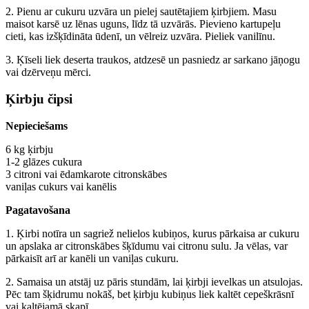
2. Pienu ar cukuru uzvāra un pielej sautētajiem ķirbjiem. Masu
maisot karsē uz lēnas uguns, līdz tā uzvārās. Pievieno kartupeļu
cieti, kas izšķīdināta ūdenī, un vēlreiz uzvāra. Pieliek vanilīnu.
3. Ķīseli liek deserta traukos, atdzesē un pasniedz ar sarkano jāņogu
vai dzērveņu mērci.
Ķirbju čipsi
Nepieciešams
6 kg ķirbju
1-2 glāzes cukura
3 citroni vai ēdamkarote citronskābes
vaniļas cukurs vai kanēlis
Pagatavošana
1. Ķirbi notīra un sagriež nelielos kubiņos, kurus pārkaisa ar cukuru
un apslaka ar citronskābes šķīdumu vai citronu sulu. Ja vēlas, var
pārkaisīt arī ar kanēli un vaniļas cukuru.
2. Samaisa un atstāj uz pāris stundām, lai ķirbji ievelkas un atsulojas.
Pēc tam šķidrumu nokāš, bet ķirbju kubiņus liek kaltēt cepeškrāsnī
vai kaltējamā skapī.