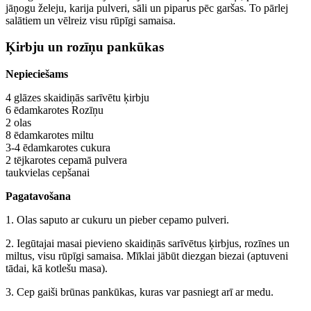
jāņogu želeju, karija pulveri, sāli un piparus pēc garšas. To pārlej
salātiem un vēlreiz visu rūpīgi samaisa.
Ķirbju un rozīņu pankūkas
Nepieciešams
4 glāzes skaidiņās sarīvētu ķirbju
6 ēdamkarotes Rozīņu
2 olas
8 ēdamkarotes miltu
3-4 ēdamkarotes cukura
2 tējkarotes cepamā pulvera
taukvielas cepšanai
Pagatavošana
1. Olas saputo ar cukuru un pieber cepamo pulveri.
2. Iegūtajai masai pievieno skaidiņās sarīvētus ķirbjus, rozīnes un
miltus, visu rūpīgi samaisa. Mīklai jābūt diezgan biezai (aptuveni
tādai, kā kotlešu masa).
3. Cep gaiši brūnas pankūkas, kuras var pasniegt arī ar medu.