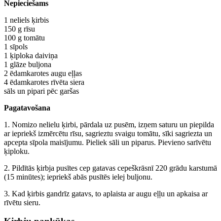
Nepieciešams
1 neliels ķirbis
150 g rīsu
100 g tomātu
1 sīpols
1 ķiploka daiviņa
1 glāze buljona
2 ēdamkarotes augu eļļas
4 ēdamkarotes rīvēta siera
sāls un pipari pēc garšas
Pagatavošana
1. Nomizo nelielu ķirbi, pārdala uz pusēm, izņem saturu un piepilda
ar iepriekš izmērcētu rīsu, sagrieztu svaigu tomātu, sīki sagriezta un
apcepta sīpola maisījumu. Pieliek sāli un piparus. Pievieno sarīvētu
ķiploku.
2. Pildītās ķirbja pusītes cep gatavas cepeškrāsnī 220 grādu karstumā
(15 minūtes); iepriekš abās pusītēs ielej buljonu.
3. Kad ķirbis gandrīz gatavs, to aplaista ar augu eļļu un apkaisa ar
rīvētu sieru.