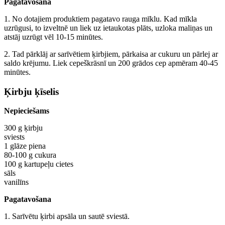
Pagatavošana
1. No dotajiem produktiem pagatavo rauga mīklu. Kad mīkla
uzrūgusi, to izveltnē un liek uz ietaukotas plāts, uzloka maliņas un
atstāj uzrūgt vēl 10-15 minūtes.
2. Tad pārklāj ar sarīvētiem ķirbjiem, pārkaisa ar cukuru un pārlej ar
saldo krējumu. Liek cepeškrāsnī un 200 grādos cep apmēram 40-45
minūtes.
Ķirbju ķīselis
Nepieciešams
300 g ķirbju
sviests
1 glāze piena
80-100 g cukura
100 g kartupeļu cietes
sāls
vanilīns
Pagatavošana
1. Sarīvētu ķirbi apsāla un sautē sviestā.