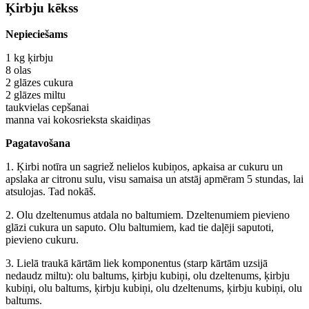
Ķirbju kēkss
Nepieciešams
1 kg ķirbju
8 olas
2 glāzes cukura
2 glāzes miltu
taukvielas cepšanai
manna vai kokosrieksta skaidiņas
Pagatavošana
1. Ķirbi notīra un sagriež nelielos kubiņos, apkaisa ar cukuru un
apslaka ar citronu sulu, visu samaisa un atstāj apmēram 5 stundas, lai
atsulojas. Tad nokāš.
2. Olu dzeltenumus atdala no baltumiem. Dzeltenumiem pievieno
glāzi cukura un saputo. Olu baltumiem, kad tie daļēji saputoti,
pievieno cukuru.
3. Lielā traukā kārtām liek komponentus (starp kārtām uzsijā
nedaudz miltu): olu baltums, ķirbju kubiņi, olu dzeltenums, ķirbju
kubiņi, olu baltums, ķirbju kubiņi, olu dzeltenums, ķirbju kubiņi, olu
baltums.