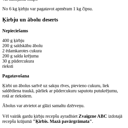
No 6 kg ķirbju var pagatavot apmēram 1 kg čipsu.
Ķirbju un ābolu deserts
Nepieciešams
400 g ķirbju
200 g saldskābu ābolu
2 ēdamkarotes cukura
200 g salda krējuma
30 g pūdercukura
rieksti
Pagatavošana
Ķirbi un ābolus sarīvē uz sakņu rīves, pievieno cukuru, liek
saldēdiena traukā, pārliek ar pūdercukuru saputotu putukrējumu,
rotā ar riekstiem.
Ābolus var atvietot ar glāzi samaltu dzērveņu.
Vēl vairāk gardu ķirbju recepšu ayradīsiet
Zvaigzne ABC
izdotajā
recepšu krājumā
"Ķirbis. Mazā pavārgrāmata"
.