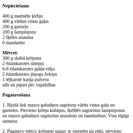
Nepieciešams
400 g marinētu ķirbju
400 g vārītas vistas gaļas
200 g garneļu
200 g šampinjonu
2 šķēles ananāsa
6 mandarīni
Mērcei:
300 g skābā krējuma
2 ēdamkarotes sinepju
6-8 ēdamkarotes galda etiķa
2 ēdamkarotes jāņogu želejas
1 tējkarote karija pulvera
sāls un pipari pēc vajadzības
Pagatavošana
1. Bļodā liek mazos gabaliņos sagrieztu vārītu vistas gaļu un
garneles. Pievieno ķirbju kubiņus, šķēlītēs sagrieztus šampinjonus
un mazos gabaliņos sagrieztus ananāsus un mandarīnus. Visu rūpīgi
samaisa.
2. Pagatavo mērci: krējumu sajauc ar sinepēm un etiķi, pievieno