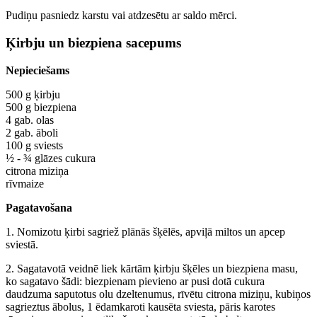
Pudiņu pasniedz karstu vai atdzesētu ar saldo mērci.
Ķirbju un biezpiena sacepums
Nepieciešams
500 g ķirbju
500 g biezpiena
4 gab. olas
2 gab. āboli
100 g sviests
½ - ¾ glāzes cukura
citrona miziņa
rīvmaize
Pagatavošana
1. Nomizotu ķirbi sagriež plānās šķēlēs, apviļā miltos un apcep
sviestā.
2. Sagatavotā veidnē liek kārtām ķirbju šķēles un biezpiena masu,
ko sagatavo šādi: biezpienam pievieno ar pusi dotā cukura
daudzuma saputotus olu dzeltenumus, rīvētu citrona miziņu, kubiņos
sagrieztus ābolus, 1 ēdamkaroti kausēta sviesta, pāris karotes