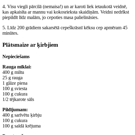
4. Visu viegli pārcilā (nemaisa!) un ar karoti liek ietaukotā veidnē,
kas apkaisīta ar mannu vai kokosrieksta skaidiņām. Veidni nedrīkst
piepildīt līdz malām, jo cepoties masa palielināsies.
5. Līdz 200 grādiem sakarsētā cepeškrāsnī kēksu cep apmēram 45
minūtes.
Plātsmaize ar ķirbjiem
Nepieciešams
Rauga mīklai:
400 g miltu
25 g rauga
1 glāze piena
100 g sviesta
100 g cukura
1/2 tējkarote sāls
Pildījumam:
400 g sarīvētu ķirbju
100 g cukura
100 g saldā krējuma