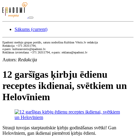
Sākums
(current)
Epadomi meduju grupas portāls, saturu nodrošina Kultūras Vēstis.lv redakcija
Redakcija: +371 26311794,
e-pasts: kulturasvestis@epadomi.lv.
Reklāmas izvietošana: +371 26311794, e-pasts: reklama@epadomi.lv
Autors:
Redakcija
12 garšīgas ķirbju ēdienu
receptes ikdienai, svētkiem un
Helovīniem
Strauji tuvojas starptautiskie ķirbju godināšanas svētki! Gan
Helovīniem, gan ikdienai piemēroti ķirbju ēdieni.