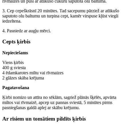
rīvmaizes un pusi ar atlikušo cukuru saputotā olu baltuma.
3. Cep cepeškrāsnī 20 minūtes. Tad sacepumu pārziež ar atlikušo
saputoto olu baltumu un turpina cept, kamēr virspuse kļūst viegli
iedzeltena.
4. Pasniedz ar augļu mērci.
Cepts ķirbis
Nepieciešams
Viens ķirbis
400 g sviesta
4 ēdamkarotes miltu vai rīvmaizes
2 glāzes skāba krējuma
Pagatavošana
Ķirbi nomizo un attīra no sēklām, sagriež plānās šķēlēs, apvārta
miltos vai rīvmaizē, apcep uz pannas sviestā, 5 minūtes pirms
pasniegšanas galdā aplej ar skābu krējumu.
Ar rīsiem un tomātiem pildīts ķirbis