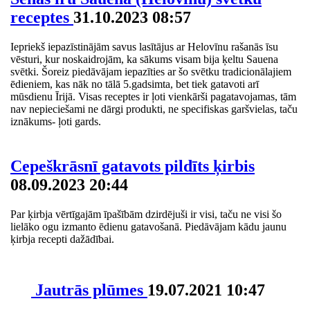
receptes
31.10.2023 08:57
Iepriekš iepazīstinājām savus lasītājus ar Helovīnu rašanās īsu
vēsturi, kur noskaidrojām, ka sākums visam bija ķeltu Sauena
svētki. Šoreiz piedāvājam iepazīties ar šo svētku tradicionālajiem
ēdieniem, kas nāk no tālā 5.gadsimta, bet tiek gatavoti arī
mūsdienu Īrijā. Visas receptes ir ļoti vienkārši pagatavojamas, tām
nav nepieciešami ne dārgi produkti, ne specifiskas garšvielas, taču
iznākums- ļoti gards.
Cepeškrāsnī gatavots pildīts ķirbis
08.09.2023 20:44
Par ķirbja vērtīgajām īpašībām dzirdējuši ir visi, taču ne visi šo
lielāko ogu izmanto ēdienu gatavošanā. Piedāvājam kādu jaunu
ķirbja recepti dažādībai.
Jautrās plūmes
19.07.2021 10:47