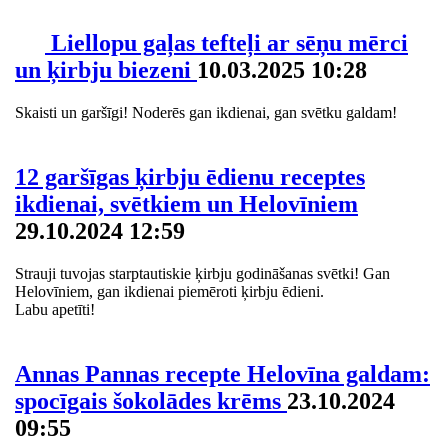
Liellopu gaļas tefteļi ar sēņu mērci
un ķirbju biezeni
10.03.2025 10:28
Skaisti un garšīgi! Noderēs gan ikdienai, gan svētku galdam!
12 garšīgas ķirbju ēdienu receptes
ikdienai, svētkiem un Helovīniem
29.10.2024 12:59
Strauji tuvojas starptautiskie ķirbju godināšanas svētki! Gan
Helovīniem, gan ikdienai piemēroti ķirbju ēdieni.
Labu apetīti!
Annas Pannas recepte Helovīna galdam:
spocīgais šokolādes krēms
23.10.2024
09:55