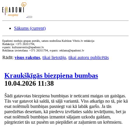
Sākums
(current)
Epadomi meduju grupas portāls, saturu nodrošina Kultūras Vēstis.lv redakcija
Redakcija: +371 26311794,
e-pasts: kulturasvestis@epadomi.lv.
Reklāmas izvietošana: +371 26311794, e-pasts: reklama@epadomi.lv
Rādīt:
visus rakstus
,
tikai lietotāju,
tikai autoru publicētās
Kraukšķīgās biezpiena bumbas
10.04.2026 11:38
Šādi gatavotas biezpiena bumbiņas ir neticami maigas un gaisīgas.
Tās var gatavot kā saldā, tā sāļā variantā. Viss atkarīgs no tā, pie kā
esat nolēmuši bumbiņas pasniegt vai kā labāk garšo. Ja tās
paredzētas desertam, kā piedevu izvēlaties saldu ievārījumu, bet ja
esat nolēmuši bumbiņas izmantot sāļajam uzkodu galdam,
pārgrieziet tās uz pusēm un piepildiet ar zaļumiem un krēmsieru.