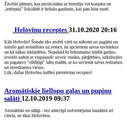
Žāvētās plūmes, kas piesūcinātas ar brendiju vai konjaku un
„ietērptas” šokolādē ir lielisks gardums, kas pats kūst mutē.
Helovīnu receptes
31.10.2020 20:16
Klāt Helovīni! Šonakt tiks atvērti vārti uz nākotni un pagātni un
mirušo gari nolaidīsies uz zemes, lai apciemotu savus tuviniekus
un kā nākas izklaidētos. Nepalaid šo brīnumaino mirkli garām,-
izveido saikni ar viņpasauli: uzvelc masku, pārģērbies, uzkrāsojies
un pagatavo "ellišķīgi" labu maltīti, ar ko uzcienāt savus redzamos
un neredzamos viesus.
Lūk, dažas Helovīnu ballītei piemērotas receptes!
Aromātiskie liellopu gaļas un pupiņu
salāti
12.10.2019 09:37
Aromātiski un sātīgi - bez attiecīgā noformējuma baudāmi arī
citreiz, ne tikai Helovīnos.