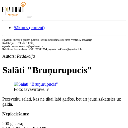
Sākums
(current)
Epadomi meduju grupas portāls, saturu nodrošina Kultūras Vēstis.lv redakcija
Redakcija: +371 26311794,
e-pasts: kulturasvestis@epadomi.lv.
Reklāmas izvietošana: +371 26311794, e-pasts: reklama@epadomi.lv
Autors:
Redakcija
Salāti "Bruņurupucis"
Foto: tavavirtuve.lv
Pēcsvētku salāti, kas ne tikai labi garšos, bet arī jautri zskatīsies uz
galda.
Nepieciešams:
200 g siera;