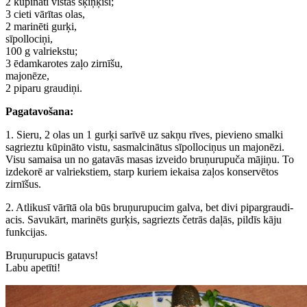
2 kūpināti vistas šķiņķīši;
3 cieti vārītas olas,
2 marinēti gurķi,
sīpollociņi,
100 g valriekstu;
3 ēdamkarotes zaļo zirnīšu,
majonēze,
2 piparu graudiņi.
Pagatavošana:
1. Sieru, 2 olas un 1 gurķi sarīvē uz sakņu rīves, pievieno smalki
sagrieztu kūpināto vistu, sasmalcinātus sīpollociņus un majonēzi.
Visu samaisa un no gatavās masas izveido bruņurupuča mājiņu. To
izdekorē ar valriekstiem, starp kuriem iekaisa zaļos konservētos
zirnīšus.
2. Atlikusī vārītā ola būs bruņurupucim galva, bet divi pipargraudi-
acis. Savukārt, marinēts gurķis, sagriezts četrās daļās, pildīs kāju
funkcijas.
Bruņurupucis gatavs!
Labu apetīti!