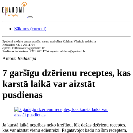
Sākums
(current)
Epadomi meduju grupas portāls, saturu nodrošina Kultūras Vēstis.lv redakcija
Redakcija: +371 26311794,
e-pasts: kulturasvestis@epadomi.lv.
Reklāmas izvietošana: +371 26311794, e-pasts: reklama@epadomi.lv
Autors:
Redakcija
7 garšīgu dzērienu receptes, kas
karstā laikā var aizstāt
pusdienas
Ja karstā laikā negribas neko kreftīgu, lūk dažas dzērienu receptes,
kas var aizstāt vienu ēdienreizi. Pagatavojot kādu no šīm receptēm,