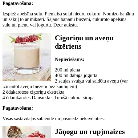
Pagatavošana:
Izspiež apelsīna sulu. Piemaisa sulai niedru cukuru. Nomizo banānu
un sakuļ to ar mikseri. Sajauc banānu biezeni, cukuroto apelsīna
sulu un pienu vai jogurtu. Dzer aukstu.
Cigoriņu un aveņu
dzēriens
Nepieciešams:
200 ml piena
400 ml dabīgā jogurta
2 saujas svaigu vai saldētu aveņu (var
izmantot aveņu biezeni bez kauliņiem)
2 ēdakarotess cigoriņu ekstrakta
4 ēdamkarotes Dansukker Tumšā cukura sīrupa
Pagatavošana:
Visas sastāvdaļas sablendē un pasniedz nekavējoties.
Jāņogu un rupjmaizes