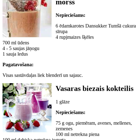
morss
Nepieciešams:
6 ēdamkarotes Dansukker Tumšā cukura
sīrupa
4 rupjmaizes šķēles
700 ml ūdens
4 - 5 saujas jāņogu
1 sauja ledus
Pagatavošana:
Visas sastāvdaļas liek blenderī un sajauc.
Vasaras biezais kokteilis
1 glāze
Nepieciešams:
75 g ogu, piemēram, avenes, mellenes,
zemenes
100 ml netrekna piena
100 ml dabiska netrekna jogurta