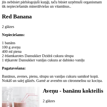
jūs nebūsiet pārlslogojuši kuņģi, taču būsiet uzņēmuši organismam
tik nepieciešamās minerālvielas un vitamīnus..
Red Banana
2 glāzes
Nepieciešams:
1 banāns
100 g aveņu
400 ml piena
2 ēdamkarotes Dansukker Dzidrā cukura sīrupa
1 tējkarote Dansukker vaniļas cukura ar dabisko vaniļu
Pagatavošana:
Banānus, avenes, pienu, sīrupu un vaniļas cukuru samiksē kopā.
Nokāš un salej glāzēs. Garnē ar avenēm un citronmelisu uz kociņa.
Aveņu - banānu kokteilis
2 glāzes