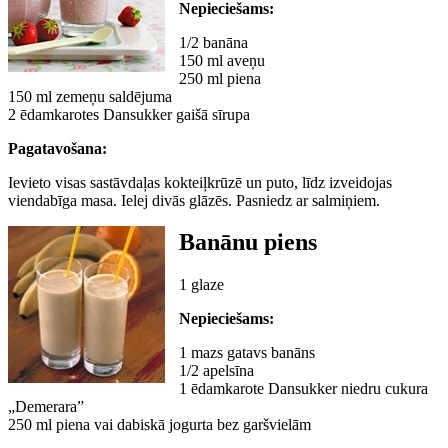
Nepieciešams:
1/2 banāna
150 ml aveņu
250 ml piena
150 ml zemeņu saldējuma
2 ēdamkarotes Dansukker gaišā sīrupa
Pagatavošana:
Ievieto visas sastāvdaļas kokteiļkrūzē un puto, līdz izveidojas
viendabīga masa. Ielej divās glāzēs. Pasniedz ar salmiņiem.
Banānu piens
1 glaze
Nepieciešams:
1 mazs gatavs banāns
1/2 apelsīna
1 ēdamkarote Dansukker niedru cukura
„Demerara”
250 ml piena vai dabiskā jogurta bez garšvielām