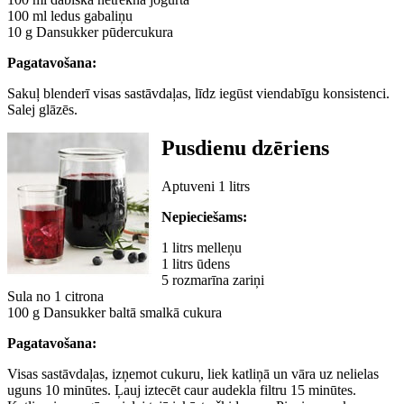
100 ml ledus gabaliņu
10 g Dansukker pūdercukura
Pagatavošana:
Sakuļ blenderī visas sastāvdaļas, līdz iegūst viendabīgu konsistenci.
Salej glāzēs.
Pusdienu dzēriens
Aptuveni 1 litrs
Nepieciešams:
1 litrs melleņu
1 litrs ūdens
5 rozmarīna zariņi
Sula no 1 citrona
100 g Dansukker baltā smalkā cukura
Pagatavošana:
Visas sastāvdaļas, izņemot cukuru, liek katliņā un vāra uz nelielas
uguns 10 minūtes. Ļauj iztecēt caur audekla filtru 15 minūtes.