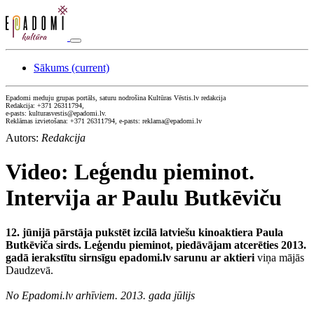
Sākums
(current)
Epadomi meduju grupas portāls, saturu nodrošina Kultūras Vēstis.lv redakcija
Redakcija: +371 26311794,
e-pasts: kulturasvestis@epadomi.lv.
Reklāmas izvietošana: +371 26311794, e-pasts: reklama@epadomi.lv
Autors:
Redakcija
Video: Leģendu pieminot.
Intervija ar Paulu Butkēviču
12. jūnijā pārstāja pukstēt izcilā latviešu kinoaktiera Paula
Butkēviča sirds. Leģendu pieminot, piedāvājam atcerēties 2013.
gadā ierakstītu sirnsīgu epadomi.lv sarunu ar aktieri
viņa mājās
Daudzevā.
No Epadomi.lv arhīviem. 2013. gada jūlijs