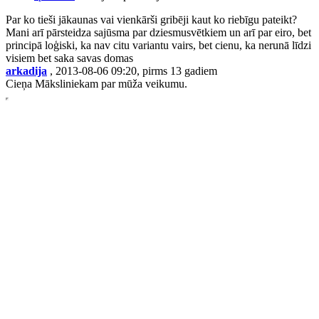
Par ko tieši jākaunas vai vienkārši gribēji kaut ko riebīgu pateikt?
Mani arī pārsteidza sajūsma par dziesmusvētkiem un arī par eiro, bet
principā loģiski, ka nav citu variantu vairs, bet cienu, ka nerunā līdzi
visiem bet saka savas domas
arkadija
, 2013-08-06 09:20, pirms 13 gadiem
Cieņa Māksliniekam par mūža veikumu.