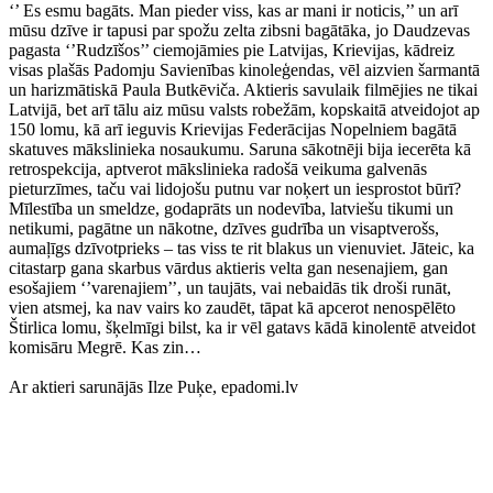
‘’ Es esmu bagāts. Man pieder viss, kas ar mani ir noticis,’’ un arī
mūsu dzīve ir tapusi par spožu zelta zibsni bagātāka, jo Daudzevas
pagasta ‘’Rudzīšos’’ ciemojāmies pie Latvijas, Krievijas, kādreiz
visas plašās Padomju Savienības kinoleģendas, vēl aizvien šarmantā
un harizmātiskā Paula Butkēviča. Aktieris savulaik filmējies ne tikai
Latvijā, bet arī tālu aiz mūsu valsts robežām, kopskaitā atveidojot ap
150 lomu, kā arī ieguvis Krievijas Federācijas Nopelniem bagātā
skatuves mākslinieka nosaukumu. Saruna sākotnēji bija iecerēta kā
retrospekcija, aptverot mākslinieka radošā veikuma galvenās
pieturzīmes, taču vai lidojošu putnu var noķert un iesprostot būrī?
Mīlestība un smeldze, godaprāts un nodevība, latviešu tikumi un
netikumi, pagātne un nākotne, dzīves gudrība un visaptverošs,
aumaļīgs dzīvotprieks – tas viss te rit blakus un vienuviet. Jāteic, ka
citastarp gana skarbus vārdus aktieris velta gan nesenajiem, gan
esošajiem ‘’varenajiem’’, un taujāts, vai nebaidās tik droši runāt,
vien atsmej, ka nav vairs ko zaudēt, tāpat kā apcerot nenospēlēto
Štirlica lomu, šķelmīgi bilst, ka ir vēl gatavs kādā kinolentē atveidot
komisāru Megrē. Kas zin…
Ar aktieri sarunājās Ilze Puķe, epadomi.lv