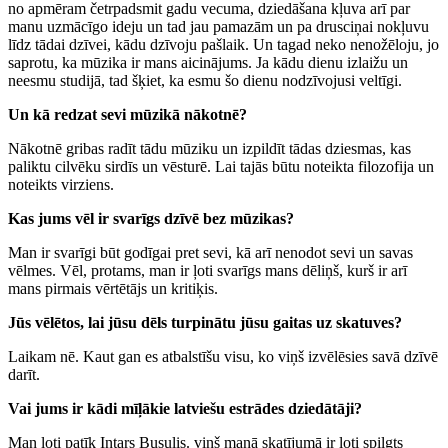
no apmēram četrpadsmit gadu vecuma, dziedāšana kļuva arī par
manu uzmācīgo ideju un tad jau pamazām un pa drusciņai nokļuvu
līdz tādai dzīvei, kādu dzīvoju pašlaik. Un tagad neko nenožēloju, jo
saprotu, ka mūzika ir mans aicinājums. Ja kādu dienu izlaižu un
neesmu studijā, tad šķiet, ka esmu šo dienu nodzīvojusi veltīgi.
Un kā redzat sevi mūzikā nākotnē?
Nākotnē gribas radīt tādu mūziku un izpildīt tādas dziesmas, kas
paliktu cilvēku sirdīs un vēsturē. Lai tajās būtu noteikta filozofija un
noteikts virziens.
Kas jums vēl ir svarīgs dzīvē bez mūzikas?
Man ir svarīgi būt godīgai pret sevi, kā arī nenodot sevi un savas
vēlmes. Vēl, protams, man ir ļoti svarīgs mans dēliņš, kurš ir arī
mans pirmais vērtētājs un kritiķis.
Jūs vēlētos, lai jūsu dēls turpinātu jūsu gaitas uz skatuves?
Laikam nē. Kaut gan es atbalstīšu visu, ko viņš izvēlēsies savā dzīvē
darīt.
Vai jums ir kādi mīļākie latviešu estrādes dziedātāji?
Man ļoti patīk Intars Busulis. viņš manā skatījumā ir ļoti spilgts