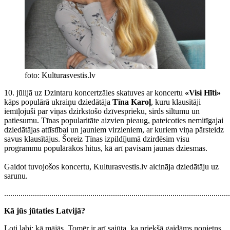
foto: Kulturasvestis.lv
10. jūlijā uz Dzintaru koncertzāles skatuves ar koncertu
«Visi Hīti»
kāps populārā ukraiņu dziedātāja
Tīna Karoļ
, kuru klausītāji
iemīļojuši par viņas dzirkstošo dzīvesprieku, sirds siltumu un
patiesumu. Tīnas popularitāte aizvien pieaug, pateicoties nemitīgajai
dziedātājas attīstībai un jauniem virzieniem, ar kuriem viņa pārsteidz
savus klausītājus. Šoreiz Tīnas izpildījumā dzirdēsim visu
programmu populārākos hitus, kā arī pavisam jaunas dziesmas.
Gaidot tuvojošos koncertu, Kulturasvestis.lv aicināja dziedātāju uz
sarunu.
..............................................................................................................
Kā jūs jūtaties Latvijā?
Ļoti labi; kā mājās. Tomēr ir arī sajūta, ka priekšā gaidāms nopietns