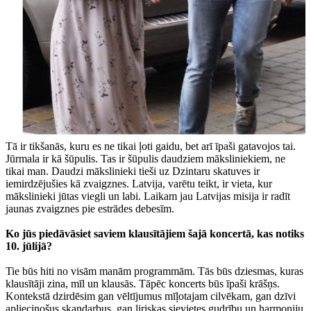
Tā ir tikšanās, kuru es ne tikai ļoti gaidu, bet arī īpaši gatavojos tai.
Jūrmala ir kā šūpulis. Tas ir šūpulis daudziem māksliniekiem, ne
tikai man. Daudzi mākslinieki tieši uz Dzintaru skatuves ir
iemirdzējušies kā zvaigznes. Latvija, varētu teikt, ir vieta, kur
mākslinieki jūtas viegli un labi. Laikam jau Latvijas misija ir radīt
jaunas zvaigznes pie estrādes debesīm.
Ko jūs piedāvāsiet saviem klausītājiem šajā koncertā, kas notiks
10. jūlijā?
Tie būs hiti no visām manām programmām. Tās būs dziesmas, kuras
klausītāji zina, mīl un klausās. Tāpēc koncerts būs īpaši krāšņs.
Kontekstā dzirdēsim gan vēltījumus mīļotajam cilvēkam, gan dzīvi
apliecinošus skaņdarbus, gan liriskas sievietes gudrību un harmoniju