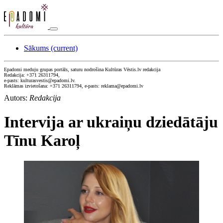
Sākums
(current)
Epadomi meduju grupas portāls, saturu nodrošina Kultūras Vēstis.lv redakcija
Redakcija: +371 26311794,
e-pasts: kulturasvestis@epadomi.lv.
Reklāmas izvietošana: +371 26311794, e-pasts: reklama@epadomi.lv
Autors:
Redakcija
Intervija ar ukraiņu dziedātāju
Tīnu Karoļ