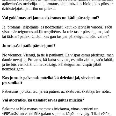
apliecinošas melodijas un, protams, deju mūzikas bloku, kas pilns ar
dzirksteļojošu jautrību un prieku.
Vai gaidāmas arī jaunas dziesmas un kādi pārsteigumi?
Jā, protams. Iespējams, es nodziedāšu kaut ko latviešu valodā. Taču
visus pārsteigumus atklāt negribētos. Ja reiz tas ir pārsteigums, tad
lai tāds arī paliek. Citādi, kas gan tas par pārsteigumu būs, vai ne?
Jums pašai patīk pārsteigumi?
Ne vienmēr. Vienīgi, ja tie ir patīkami. Es vispār esmu pieticīga, man
daudz nevajag. Protams, kā katra sieviete, es mīlu ziedus, taču labāk,
ja tie būs vienkārši un neuzbāzīgi. Pārsteigumam vispār jābūt
neuzbāzīgam.
Kas jums ir galvenais mūzikā kā dziedātājai, sievietei un
personībai?
Patiesums, jo tikai tad, ja esi patiess uz skatuves, skatītājs tev notic.
Vai atceraties, kā uzsākāt savas gaitas mūzikā?
Sākumā tā bija manas mammas iniciatīva, viņas centieni un
vēlēšanās, un es ne līdz galam sapratu, kāpēc to vajag. Tikai vēlāk,