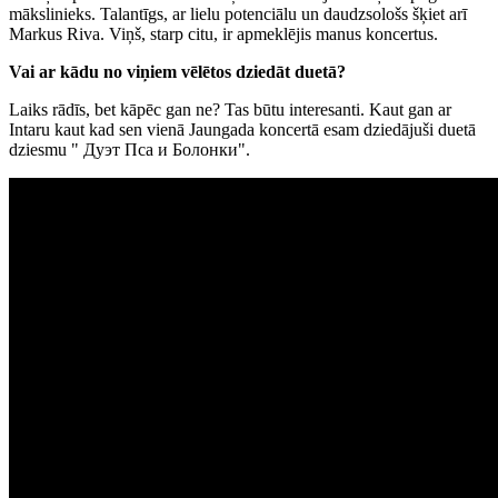
mākslinieks. Talantīgs, ar lielu potenciālu un daudzsološs šķiet arī
Markus Riva. Viņš, starp citu, ir apmeklējis manus koncertus.
Vai ar kādu no viņiem vēlētos dziedāt duetā?
Laiks rādīs, bet kāpēc gan ne? Tas būtu interesanti. Kaut gan ar
Intaru kaut kad sen vienā Jaungada koncertā esam dziedājuši duetā
dziesmu " Дуэт Пса и Болонки".