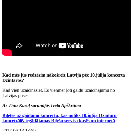
Kad mēs jūs redzēsim nākošreiz Latvijā pēc 10.jūlija koncerta
Dzintaros?
Kad vien uzaicināsiet. Es vienmēr ļoti gaidu uzaicinājumu no
Latvijas puses.
Ar Tīnu Karoļ sarunājās Iveta Apškrūma
Biļetes uz gaidāmo koncertu, kas notiks 10.jūlijā Dzintaru
koncetzālē, iegādājamas Biļešu servisa kasēs un internetā
.
2017-06-13 13:59