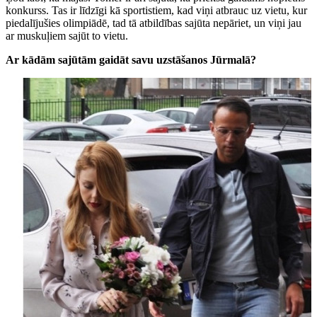
konkurss. Tas ir līdzīgi kā sportistiem, kad viņi atbrauc uz vietu, kur
piedalījušies olimpiādē, tad tā atbildības sajūta nepāriet, un viņi jau
ar muskuļiem sajūt to vietu.
Ar kādām sajūtām gaidāt savu uzstāšanos Jūrmalā?