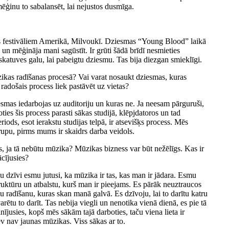
ēģinu to sabalansēt, lai nejustos dusmīga.
s festivāliem Amerikā, Milvoukī. Dziesmas “Young Blood” laikā
o un mēģināja mani sagūstīt. Ir grūti šādā brīdī nesmieties
 skatuves galu, lai pabeigtu dziesmu. Tas bija diezgan smieklīgi.
zikas radīšanas procesā? Vai varat nosaukt dziesmas, kuras
- radošais process liek pastāvēt uz vietas?
mas iedarbojas uz auditoriju un kuras ne. Ja neesam pārguruši,
ties šis process parasti sākas studijā, klēpjdatoros un tad
ods, esot ierakstu studijas telpā, ir atsevišķs process. Mēs
upu, pirms mums ir skaidrs darba veidols.
es, ja tā nebūtu mūzika? Mūzikas bizness var būt nežēlīgs. Kas ir
ācījusies?
avu dzīvi esmu jutusi, ka mūzika ir tas, kas man ir jādara. Esmu
struktūru un atbalstu, kurš man ir pieejams. Es pārāk neuztraucos
u radīšanu, kuras skan manā galvā. Es dzīvoju, lai to darītu katru
arētu to darīt. Tas nebija viegli un nenotika vienā dienā, es pie tā
ainījusies, kopš mēs sākām tajā darboties, taču viena lieta ir
ev nav jaunas mūzikas. Viss sākas ar to.