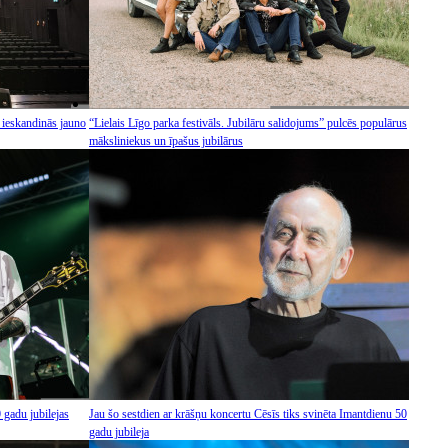
 ieskandinās jauno
“Lielais Līgo parka festivāls. Jubilāru salidojums” pulcēs populārus
māksliniekus un īpašus jubilārus
 gadu jubilejas
Jau šo sestdien ar krāšņu koncertu Cēsīs tiks svinēta Imantdienu 50
gadu jubileja