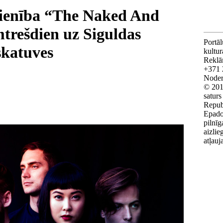
vienība “The Naked And
rešdien uz Siguldas
Portāl
skatuves
kultu
Reklā
+371 
Noderī
© 201
saturs
Repub
Epado
pilnīg
aizlie
atļauj