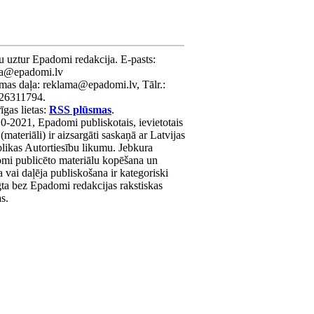
u uztur Epadomi redakcija. E-pasts:
ra@epadomi.lv
mas daļa: reklama@epadomi.lv, Tālr.:
26311794.
gas lietas:
RSS plūsmas
.
0-2021, Epadomi publiskotais, ievietotais
 (materiāli) ir aizsargāti saskaņā ar Latvijas
likas Autortiesību likumu. Jebkura
mi publicēto materiālu kopēšana un
a vai daļēja publiskošana ir kategoriski
gta bez Epadomi redakcijas rakstiskas
as.