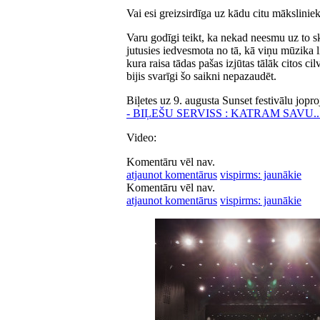
Vai esi greizsirdīga uz kādu citu mākslinie
Varu godīgi teikt, ka nekad neesmu uz to s
jutusies iedvesmota no tā, kā viņu mūzika l
kura raisa tādas pašas izjūtas tālāk citos c
bijis svarīgi šo saikni nepazaudēt.
Biļetes uz 9. augusta Sunset festivālu jopro
- BIĻEŠU SERVISS : KATRAM SAVU..
Video:
Komentāru vēl nav.
atjaunot komentārus
vispirms: jaunākie
Komentāru vēl nav.
atjaunot komentārus
vispirms: jaunākie