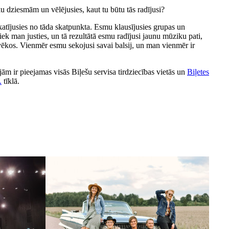
ku dziesmām un vēlējusies, kaut tu būtu tās radījusi?
katījusies no tāda skatpunkta. Esmu klausījusies grupas un
iek man justies, un tā rezultātā esmu radījusi jaunu mūziku pati,
ilvēkos. Vienmēr esmu sekojusi savai balsij, un man vienmēr ir
jām ir pieejamas visās Biļešu servisa tirdziecības vietās un
Biļetes
.
tīklā.