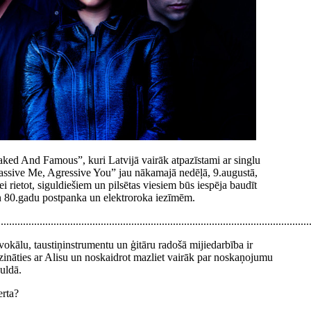
ked And Famous”, kuri Latvijā vairāk atpazīstami ar singlu
ssive Me, Agressive You” jau nākamajā nedēļā, 9.augustā,
ei rietot, siguldiešiem un pilsētas viesiem būs iespēja baudīt
n 80.gadu postpanka un elektroroka iezīmēm.
................................................................................................................
kālu, taustiņinstrumentu un ģitāru radošā mijiedarbība ir
zināties ar Alisu un noskaidrot mazliet vairāk par noskaņojumu
uldā.
erta?