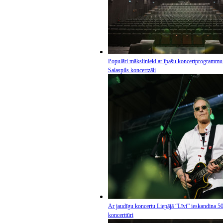
Populāri mākslinieki ar īpašu koncertprogrammu
Salaspils koncertzāli
Ar jaudīgu koncertu Liepājā “Līvi” ieskandina 50
koncerttūri