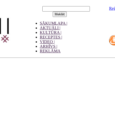
Reģ
SĀKUMLAPA |
AKTUĀLI |
KULTŪRA |
RECEPTES |
VIDEO |
ARHĪVS |
REKLĀMA