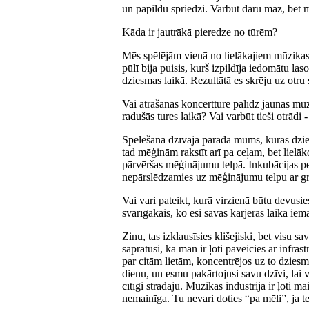
un papildu spriedzi. Varbūt daru maz, bet m
Kāda ir jautrākā pieredze no tūrēm?
Mēs spēlējām vienā no lielākajiem mūzika
pūlī bija puisis, kurš izpildīja iedomātu las
dziesmas laikā. Rezultātā es skrēju uz otru
Vai atrašanās koncerttūrē palīdz jaunas mū
radušās tures laikā? Vai varbūt tieši otrādi 
Spēlēšana dzīvajā parāda mums, kuras dzies
tad mēģinām rakstīt arī pa ceļam, bet lielāko
pārvēršas mēģinājumu telpā. Inkubācijas peri
nepārslēdzamies uz mēģinājumu telpu ar gr
Vai vari pateikt, kurā virzienā būtu devusi
svarīgākais, ko esi savas karjeras laikā iem
Zinu, tas izklausīsies klišejiski, bet visu s
sapratusi, ka man ir ļoti paveicies ar infra
par citām lietām, koncentrējos uz to dziesm
dienu, un esmu pakārtojusi savu dzīvi, lai v
cītīgi strādāju. Mūzikas industrija ir ļoti m
nemainīga. Tu nevari doties “pa mēli”, ja t