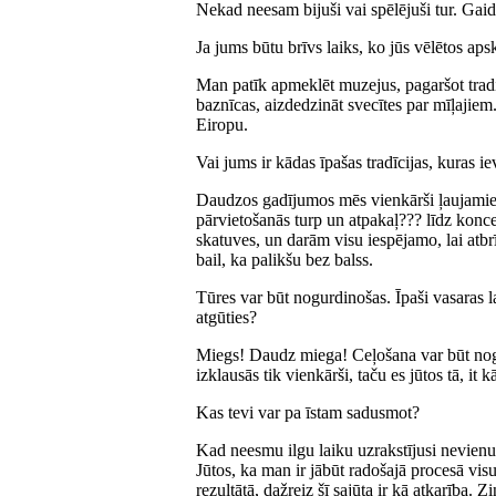
Nekad neesam bijuši vai spēlējuši tur. Gai
Ja jums būtu brīvs laiks, ko jūs vēlētos apsk
Man patīk apmeklēt muzejus, pagaršot tradi
baznīcas, aizdedzināt svecītes par mīļajiem
Eiropu.
Vai jums ir kādas īpašas tradīcijas, kuras i
Daudzos gadījumos mēs vienkārši ļaujamies 
pārvietošanās turp un atpakaļ??? līdz kon
skatuves, un darām visu iespējamo, lai atb
bail, ka palikšu bez balss.
Tūres var būt nogurdinošas. Īpaši vasaras 
atgūties?
Miegs! Daudz miega! Ceļošana var būt nog
izklausās tik vienkārši, taču es jūtos tā, it
Kas tevi var pa īstam sadusmot?
Kad neesmu ilgu laiku uzrakstījusi nevienu
Jūtos, ka man ir jābūt radošajā procesā visu 
rezultātā, dažreiz šī sajūta ir kā atkarība. Z