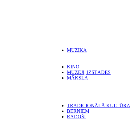
MŪZIKA
KINO
MUZEJI, IZSTĀDES
MĀKSLA
TRADICIONĀLĀ KULTŪRA
BĒRNIEM
RADOŠI