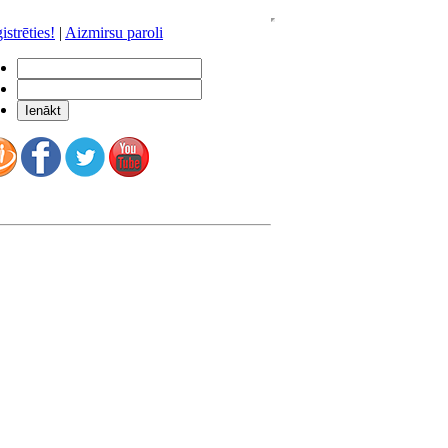
istrēties!
|
Aizmirsu paroli