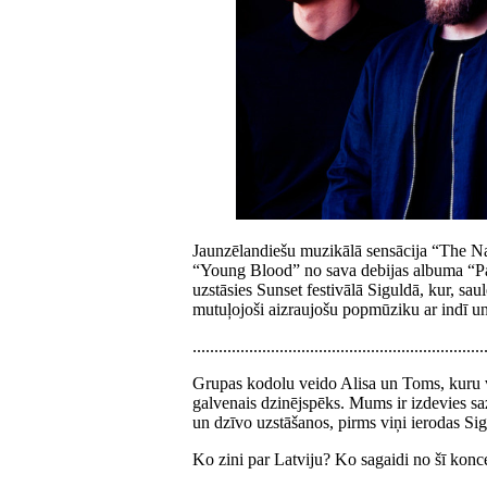
Jaunzēlandiešu muzikālā sensācija “The Na
“Young Blood” no sava debijas albuma “Pa
uzstāsies Sunset festivālā Siguldā, kur, saul
mutuļojoši aizraujošu popmūziku ar indī u
...................................................................
Grupas kodolu veido Alisa un Toms, kuru vo
galvenais dzinējspēks. Mums ir izdevies sa
un dzīvo uzstāšanos, pirms viņi ierodas Sig
Ko zini par Latviju? Ko sagaidi no šī konc