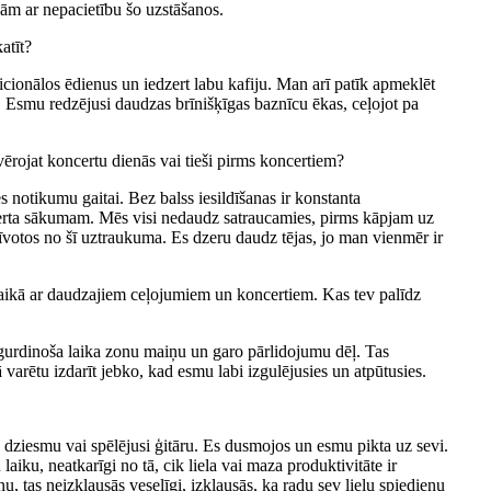
dām ar nepacietību šo uzstāšanos.
atīt?
cionālos ēdienus un iedzert labu kafiju. Man arī patīk apmeklēt
. Esmu redzējusi daudzas brīnišķīgas baznīcu ēkas, ceļojot pa
evērojat koncertu dienās vai tieši pirms koncertiem?
notikumu gaitai. Bez balss iesildīšanas ir konstanta
certa sākumam. Mēs visi nedaudz satraucamies, pirms kāpjam uz
rīvotos no šī uztraukuma. Es dzeru daudz tējas, jo man vienmēr ir
laikā ar daudzajiem ceļojumiem un koncertiem. Kas tev palīdz
urdinoša laika zonu maiņu un garo pārlidojumu dēļ. Tas
 kā varētu izdarīt jebko, kad esmu labi izgulējusies un atpūtusies.
 dziesmu vai spēlējusi ģitāru. Es dusmojos un esmu pikta uz sevi.
laiku, neatkarīgi no tā, cik liela vai maza produktivitāte ir
inu, tas neizklausās veselīgi, izklausās, ka radu sev lielu spiedienu