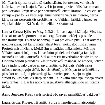
bērnības ir šķitis, ka zinu šā darba sižetu, bet nezinu, vai vispār
kādreiz to esmu lasījusi. Tad vēl ir jūsmotāju viedoklis, kas romānu
par Dorianu Greju dēvē par neizsīkstošu citātu krātuvi. Ir vēl ciniskā
versija – par to, ka vecs gejs, kurš nevienu vairs neinteresē, darbā
kārto savas personiskās problēmas, to Vaildam kritikā pārmet jau
viņa laikabiedri. Kā šo darbu uzlikt uz skatuves?
Laura Groza-Ķibere:
Visgrūtākā ir fantasmagoriskā daļa. Viss tas,
kas saistīts ar šo portreta un attiecīgi Doriana iekšējās pasaules
transformāciju. Es ar to nedomāju tikai praktisko pusi. Tā ir ārkārtīgi
spēcīga ideja, bet kā to materializēt teātrī, nekļūstot ilustratīvam?
Portreta mistifikācija. Meklējām ar izrādes mākslinieku Mārtiņu
Vilkārsi tam risinājumu, lai tas būtu pietiekami skatītāja fantāziju
rosinošs un tālāk attīstošs. Vēl autors īsti neverbalizē daudz ko no
Doriana baudu pieredzes, kas ir pietiekoši rosinoši. Jo attiecīgi ietver
katra individualo darbu ar savu fantāziju. Kā pats Vailds saka –
māksla neatspoguļo dzīvi, bet tās vērotāju. Mēs par to reflektējam,
piesakot tēmu. Ļoti piesardzīgi izturamies pret iespēju mēģināt
atrādīt to, kas pateikts starp rindām. Te ir katra skatītāja iespēja atvērt
savu fantāziju. Lai tas notiktu, ir jāuzbūvē attiecīga vide un ticams
tipāžs.
Arno Jundze:
Katrs varēs spriest pēc savas samaitātības pakāpes?
Laura Groza-Ķibere: Tā iznāk. Portrets nenoliedzami atspoguļo