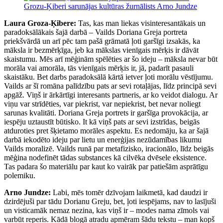
Laura Groza-Ķibere:
Tas, kas man liekas visinteresantākais un
paradoksālākais šajā darbā – Vailds Doriana Greja portreta
priekšvārdā un arī pēc tam pašā grāmatā ļoti garšīgi izsakās, ka
māksla ir bezmērķīga, jeb ka mākslas vienīgais mērķis ir dāvāt
skaistumu. Mēs arī mēģinām spēlēties ar šo ideju – māksla nevar būt
morāla vai amorāla, tās vienīgais mērķis ir, jā, padarīt pasauli
skaistāku. Bet darbs paradoksālā kārtā ietver ļoti morālu vēstījumu.
Vailds ar šī romāna palīdzību pats ar sevi rotaļājas, līdz principā sevi
apgāž. Viņš ir ārkārtīgi interesants partneris, ar ko veidot dialogu. Ar
viņu var strīdēties, var piekrist, var nepiekrist, bet nevar noliegt
sarunas kvalitāti. Doriana Greja portrets ir garšīga provokācija, ar
iespēju uztaustīt būtisko. It kā viņš pats ar sevi izstrīdas, beigās
atduroties pret šķietamo morāles aspektu. Es nedomāju, ka ar šajā
darbā iekodēto ideju par lietu un enerģijas nezūdamības likumu
Vailds moralizē. Vailds runā par metafizisko, iracionālo, līdz beigās
mēģina nodefinēt tādas substances kā cilvēka dvēsele eksistence.
Tas padara šo materiālu par kaut ko vairāk par patiešām asprātīgu
polemiku.
Arno Jundze:
Labi, mēs tomēr dzīvojam laikmetā, kad daudzi ir
dzirdējuši par tādu Dorianu Greju, bet, ļoti iespējams, nav to lasījuši
un visticamāk nemaz nezina, kas viņš ir – modes nama zīmols vai
varbūt reperis. Kādā blogā atradu apmēram šādu tekstu – man kopš