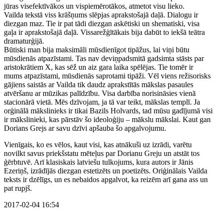
jūras visefektīvākos un vispiemērotākos, atmetot visu lieko.
Vailda tekstā viss krāšņums slēpjas aprakstošajā daļā. Dialogu ir
diezgan maz. Tie ir pat tādi diezgan askētiski un shematiski, visa
gaļa ir aprakstošajā daļā. Vissarežģītākais bija dabūt to iekšā teātra
dramaturģijā.
Būtiski man bija maksimāli mūsdienīgot tipāžus, lai viņi būtu
mūsdienās atpazīstami. Tas nav deviņpadsmitā gadsimta stāsts par
aristokrātiem X, kas sēž un aiz gara laika spēlējas. Tie tomēr ir
mums atpazīstami, mūsdienās saprotami tipāži. Vēl viens režisorisks
gājiens saistās ar Vailda tik daudz aprakstītās mākslas pasaules
atvēršanu ar mūzikas palīdzību. Visa darbība norisināsies vienā
stacionārā vietā. Mēs dzīvojam, ja tā var teikt, mākslas templī. Ja
orģinālā mākslinieks ir tikai Bazils Holvards, tad mūsu gadījumā visi
ir mākslinieki, kas pārstāv šo ideoloģiju – mākslu mākslai. Kaut gan
Dorians Grejs ar savu dzīvi apšauba šo apgalvojumu.
Vienīgais, ko es vēlos, kaut visi, kas atnākuši uz izrādi, varētu
novilkt savus priekšstatu mēteļus par Dorianu Greju un atstāt tos
ģērbtuvē. Arī klasiskais latviešu tulkojums, kura autors ir Jānis
Ezeriņš, izrādījās diezgan estetizēts un poetizēts. Oriģinālais Vailda
teksts ir dzēlīgs, un es nebaidos apgalvot, ka reizēm arī gana ass un
pat rupjš.
2017-02-04 16:54