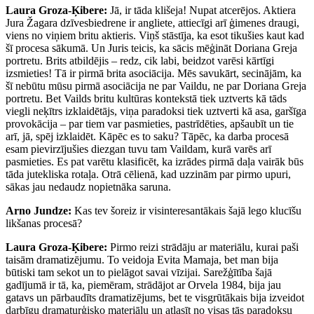
Laura Groza-Ķibere:
Jā, ir tāda klišeja! Nupat atcerējos. Aktiera
Jura Žagara dzīvesbiedrene ir angliete, attiecīgi arī ģimenes draugi,
viens no viņiem britu aktieris. Viņš stāstīja, ka esot tikušies kaut kad
šī procesa sākumā. Un Juris teicis, ka sācis mēģināt Doriana Greja
portretu. Brits atbildējis – redz, cik labi, beidzot varēsi kārtīgi
izsmieties! Tā ir pirmā brita asociācija. Mēs savukārt, secinājām, ka
šī nebūtu mūsu pirmā asociācija ne par Vaildu, ne par Doriana Greja
portretu. Bet Vailds britu kultūras kontekstā tiek uztverts kā tāds
viegli neķītrs izklaidētājs, viņa paradoksi tiek uztverti kā asa, garšīga
provokācija – par tiem var pasmieties, pastrīdēties, apšaubīt un tie
arī, jā, spēj izklaidēt. Kāpēc es to saku? Tāpēc, ka darba procesā
esam pievirzījušies diezgan tuvu tam Vaildam, kurā varēs arī
pasmieties. Es pat varētu klasificēt, ka izrādes pirmā daļa vairāk būs
tāda jutekliska rotaļa. Otrā cēlienā, kad uzzinām par pirmo upuri,
sākas jau nedaudz nopietnāka saruna.
Arno Jundze:
Kas tev šoreiz ir visinteresantākais šajā lego klucīšu
likšanas procesā?
Laura Groza-Ķibere:
Pirmo reizi strādāju ar materiālu, kurai paši
taisām dramatizējumu. To veidoja Evita Mamaja, bet man bija
būtiski tam sekot un to pielāgot savai vīzijai. Sarežģītība šajā
gadījumā ir tā, ka, piemēram, strādājot ar Orvela 1984, bija jau
gatavs un pārbaudīts dramatizējums, bet te visgrūtākais bija izveidot
darbīgu dramaturģisko materiālu un atlasīt no visas tās paradoksu