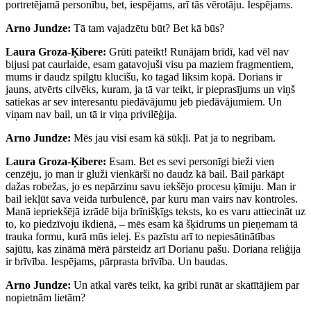
portretējamā personību, bet, iespējams, arī tās vērotāju. Iespējams.
Arno Jundze:
Tā tam vajadzētu būt? Bet kā būs?
Laura Groza-Ķibere:
Grūti pateikt! Runājam brīdī, kad vēl nav
bijusi pat caurlaide, esam gatavojuši visu pa maziem fragmentiem,
mums ir daudz spilgtu klucīšu, ko tagad liksim kopā. Dorians ir
jauns, atvērts cilvēks, kuram, ja tā var teikt, ir pieprasījums un viņš
satiekas ar sev interesantu piedāvājumu jeb piedāvājumiem. Un
viņam nav bail, un tā ir viņa privilēģija.
Arno Jundze:
Mēs jau visi esam kā sūkļi. Pat ja to negribam.
Laura Groza-Ķibere:
Esam. Bet es sevi personīgi bieži vien
cenzēju, jo man ir gluži vienkārši no daudz kā bail. Bail pārkāpt
dažas robežas, jo es nepārzinu savu iekšējo procesu ķīmiju. Man ir
bail iekļūt sava veida turbulencē, par kuru man vairs nav kontroles.
Manā iepriekšējā izrādē bija brīnišķīgs teksts, ko es varu attiecināt uz
to, ko piedzīvoju ikdienā, – mēs esam kā šķidrums un pieņemam tā
trauka formu, kurā mūs ielej. Es pazīstu arī to nepiesātinātības
sajūtu, kas zināmā mērā pārsteidz arī Dorianu pašu. Doriana reliģija
ir brīvība. Iespējams, pārprasta brīvība. Un baudas.
Arno Jundze:
Un atkal varēs teikt, ka gribi runāt ar skatītājiem par
nopietnām lietām?