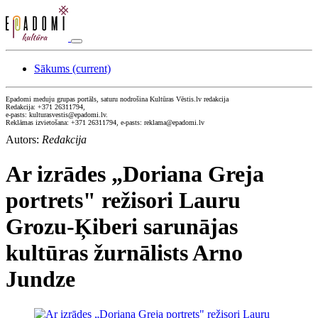
Sākums
(current)
Epadomi meduju grupas portāls, saturu nodrošina Kultūras Vēstis.lv redakcija
Redakcija: +371 26311794,
e-pasts: kulturasvestis@epadomi.lv.
Reklāmas izvietošana: +371 26311794, e-pasts: reklama@epadomi.lv
Autors:
Redakcija
Ar izrādes „Doriana Greja
portrets" režisori Lauru
Grozu-Ķiberi sarunājas
kultūras žurnālists Arno
Jundze