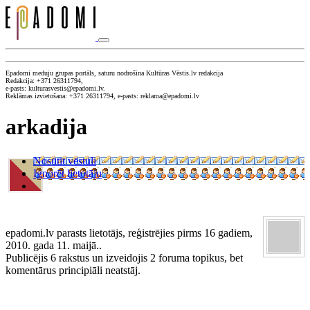
Epadomi meduju grupas portāls, saturu nodrošina Kultūras Vēstis.lv redakcija
Redakcija: +371 26311794,
e-pasts: kulturasvestis@epadomi.lv.
Reklāmas izvietošana: +371 26311794, e-pasts: reklama@epadomi.lv
arkadija
Nosūtīt vēstuli
Ignorēt lietotāju
epadomi.lv parasts lietotājs, reģistrējies pirms 16 gadiem,
2010. gada 11. maijā..
Publicējis 6 rakstus un izveidojis 2 foruma topikus, bet
komentārus principiāli neatstāj.