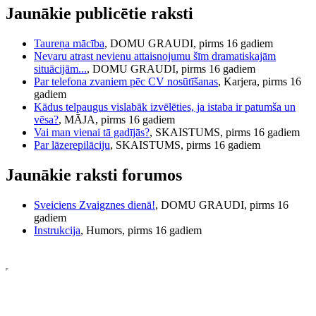
Jaunākie publicētie raksti
Taureņa mācība
, DOMU GRAUDI, pirms 16 gadiem
Nevaru atrast nevienu attaisnojumu šīm dramatiskajām
situācijām...
, DOMU GRAUDI, pirms 16 gadiem
Par telefona zvaniem pēc CV nosūtīšanas
, Karjera, pirms 16
gadiem
Kādus telpaugus vislabāk izvēlēties, ja istaba ir patumša un
vēsa?
, MĀJA, pirms 16 gadiem
Vai man vienai tā gadījās?
, SKAISTUMS, pirms 16 gadiem
Par lāzerepilāciju
, SKAISTUMS, pirms 16 gadiem
Jaunākie raksti forumos
Sveiciens Zvaigznes dienā!
, DOMU GRAUDI, pirms 16
gadiem
Instrukcija
, Humors, pirms 16 gadiem