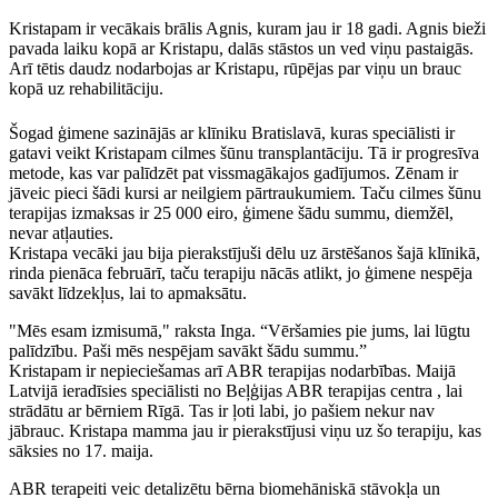
Kristapam ir vecākais brālis Agnis, kuram jau ir 18 gadi. Agnis bieži
pavada laiku kopā ar Kristapu, dalās stāstos un ved viņu pastaigās.
Arī tētis daudz nodarbojas ar Kristapu, rūpējas par viņu un brauc
kopā uz rehabilitāciju.
Šogad ģimene sazinājās ar klīniku Bratislavā, kuras speciālisti ir
gatavi veikt Kristapam cilmes šūnu transplantāciju. Tā ir progresīva
metode, kas var palīdzēt pat vissmagākajos gadījumos. Zēnam ir
jāveic pieci šādi kursi ar neilgiem pārtraukumiem. Taču cilmes šūnu
terapijas izmaksas ir 25 000 eiro, ģimene šādu summu, diemžēl,
nevar atļauties.
Kristapa vecāki jau bija pierakstījuši dēlu uz ārstēšanos šajā klīnikā,
rinda pienāca februārī, taču terapiju nācās atlikt, jo ģimene nespēja
savākt līdzekļus, lai to apmaksātu.
"Mēs esam izmisumā," raksta Inga. “Vēršamies pie jums, lai lūgtu
palīdzību. Paši mēs nespējam savākt šādu summu.”
Kristapam ir nepieciešamas arī ABR terapijas nodarbības. Maijā
Latvijā ieradīsies speciālisti no Beļģijas ABR terapijas centra , lai
strādātu ar bērniem Rīgā. Tas ir ļoti labi, jo pašiem nekur nav
jābrauc. Kristapa mamma jau ir pierakstījusi viņu uz šo terapiju, kas
sāksies no 17. maija.
ABR terapeiti veic detalizētu bērna biomehāniskā stāvokļa un