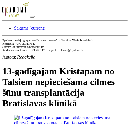
Sākums
(current)
Epadomi meduju grupas portāls, saturu nodrošina Kultūras Vēstis.lv redakcija
Redakcija: +371 26311794,
e-pasts: kulturasvestis@epadomi.lv.
Reklāmas izvietošana: +371 26311794, e-pasts: reklama@epadomi.lv
Autors:
Redakcija
13-gadīgajam Kristapam no
Talsiem nepieciešama cilmes
šūnu transplantācija
Bratislavas klīnikā