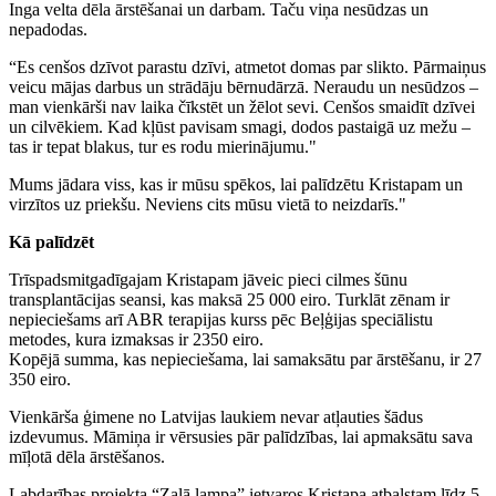
Inga velta dēla ārstēšanai un darbam. Taču viņa nesūdzas un
nepadodas.
“Es cenšos dzīvot parastu dzīvi, atmetot domas par slikto. Pārmaiņus
veicu mājas darbus un strādāju bērnudārzā. Neraudu un nesūdzos –
man vienkārši nav laika čīkstēt un žēlot sevi. Cenšos smaidīt dzīvei
un cilvēkiem. Kad kļūst pavisam smagi, dodos pastaigā uz mežu –
tas ir tepat blakus, tur es rodu mierinājumu."
Mums jādara viss, kas ir mūsu spēkos, lai palīdzētu Kristapam un
virzītos uz priekšu. Neviens cits mūsu vietā to neizdarīs."
Kā palīdzēt
Trīspadsmitgadīgajam Kristapam jāveic pieci cilmes šūnu
transplantācijas seansi, kas maksā 25 000 eiro. Turklāt zēnam ir
nepieciešams arī ABR terapijas kurss pēc Beļģijas speciālistu
metodes, kura izmaksas ir 2350 eiro.
Kopējā summa, kas nepieciešama, lai samaksātu par ārstēšanu, ir 27
350 eiro.
Vienkārša ģimene no Latvijas laukiem nevar atļauties šādus
izdevumus. Māmiņa ir vērsusies pār palīdzības, lai apmaksātu sava
mīļotā dēla ārstēšanos.
Labdarības projekta “Zaļā lampa” ietvaros Kristapa atbalstam līdz 5.