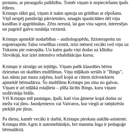
protams, ar pieaugušo palīdzību. Tomēr viņam ir nepieciešams īpašs
ēdiens.
Kristaps slikti guļ, viņam ir nakts apnoja un grūtības ar elpošanu.
Viņš nespēj patstāvīgi pārvietoties, smagās spasticitātes dēļ viņa
kustības ir apgrūtinātas. Zēns nerunā, lai gan visu saprot, interesējas
un pagriež galvu runātāja virzienā.
Kristaps apmeklē nodarbības – audiologopēdu, fizioterapeitu un
ergoterapeitu Talsu veselības centrā, reizi mēnesī vecāki ved viņu uz
Tukumu pie osteopāta. Un katru gadu viņi dodas uz klīniku
Slovākijā, kur iziet intensīvo rehabilitācijas kursu.
Kristaps ir sirsnīgs un iejūtīgs. Viņam patīk klausīties bērnu
dziesmas un skatīties multfilmas. Viņa mīļākais seriāls ir "Bings",
kas stāsta par mazu zaķēnu, kurš kopā ar citiem dzīvniekiem
apmeklē bērnudārzu. Šo multfilmu Kristaps jau zina no galvas.
Viņam ir arī mīļākā rotaļlieta – plīša lācītis Bings, kuru viņam
uzdāvināja brālis.
Vēl Kristaps mīl pastaigas, īpaši, kad visa ģimene kopā dodas uz
mežu vai jūru- Jaunķemeros vai Vaivaros, kur viegli ar ratiņkrēslu
piekļūt pie jūras.
Pa dienu, kamēr vecāki ir darbā, Kristapu pieskata auklīte-asistente.
Kristapa tētis Agris ir automehāniķis, bet mamma Inga ir pedagoģe
bērnudārzā.