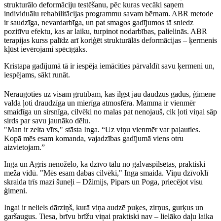
strukturālo deformāciju testēšanu, pēc kuras vecāki saņem
individuālu rehabilitācijas programmu savam bērnam. ABR metode
ir saudzīga, nevardarbīga, un pat smagos gadījumos tā sniedz
pozitīvu efektu, kas ar laiku, turpinot nodarbības, palielinās. ABR
terapijas kurss palīdz arī koriģēt strukturālās deformācijas – ķermenis
kļūst ievērojami spēcīgāks.
Kristapa gadījumā tā ir iespēja iemācīties pārvaldīt savu ķermeni un,
iespējams, sākt runāt.
Neraugoties uz visām grūtībām, kas ilgst jau daudzus gadus, ģimenē
valda ļoti draudzīga un mierīga atmosfēra. Mamma ir vienmēr
smaidīga un sirsnīga, cilvēki no malas pat nenojauš, cik ļoti viņai sāp
sirds par savu jaunāko dēlu.
"Man ir zelta vīrs," stāsta Inga. “Uz viņu vienmēr var paļauties.
Kopā mēs esam komanda, vajadzības gadījumā viens otru
aizvietojam.”
Inga un Agris nenožēlo, ka dzīvo tālu no galvaspilsētas, praktiski
meža vidū. "Mēs esam dabas cilvēki," Inga smaida. Viņu dzīvoklī
skraida trīs mazi šuneļi – Džimijs, Pipars un Poga, priecējot visu
ģimeni.
Ingai ir neliels dārziņš, kurā viņa audzē puķes, zirņus, gurķus un
garšaugus. Tiesa, brīvu brīžu viņai praktiski nav – lielāko daļu laika