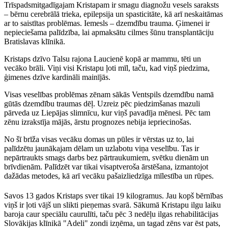
Trīspadsmitgadīgajam Kristapam ir smagu diagnožu vesels saraksts
– bērnu cerebrālā trieka, epilepsija un spasticitāte, kā arī neskaitāmas
ar to saistītas problēmas. Iemesls – dzemdību trauma. Ģimenei ir
nepieciešama palīdzība, lai apmaksātu cilmes šūnu transplantāciju
Bratislavas klīnikā.
Kristaps dzīvo Talsu rajona Laucienē kopā ar mammu, tēti un
vecāko brāli. Viņi visi Kristapu ļoti mīl, taču, kad viņš piedzima,
ģimenes dzīve kardināli mainījās.
Visas veselības problēmas zēnam sākās Ventspils dzemdību namā
gūtās dzemdību traumas dēļ. Uzreiz pēc piedzimšanas mazuli
pārveda uz Liepājas slimnīcu, kur viņš pavadīja mēnesi. Pēc tam
zēnu izrakstīja mājās, ārstu prognozes nebija iepriecinošas.
No šī brīža visas vecāku domas un pūles ir vērstas uz to, lai
palīdzētu jaunākajam dēlam un uzlabotu viņa veselību. Tas ir
nepārtraukts smags darbs bez pārtraukumiem, svētku dienām un
brīvdienām. Palīdzēt var tikai visaptveroša ārstēšana, izmantojot
dažādas metodes, kā arī vecāku pašaizliedzīga mīlestība un rūpes.
Savos 13 gados Kristaps sver tikai 19 kilogramus. Jau kopš bērnības
viņš ir ļoti vājš un slikti pieņemas svarā. Sākumā Kristapu ilgu laiku
baroja caur speciālu caurulīti, taču pēc 3 nedēļu ilgas rehabilitācijas
Slovākijas klīnikā "Adeli" zondi izņēma, un tagad zēns var ēst pats,