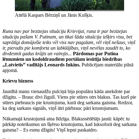
Attēlā Kaspars Bērziņš un Jānis Kušķis.
Runa nav par bezizejas situāciju Krievijai, runa ir par bezizejas
situāciju pašam V. Putinam, un tikai šāda situācija izšķirs visu, bet
saprātīgi domājošie teiks vēl viss nav pagalam, vēl viņš nešaus, viņš
ir, pieradis pie komforta un labklājības, viņš nevēlas zaudēt to, ko
divdesmit gadus krājis un vairojis...
Pārdomas par Putina
lēmumiem un kodoldraudiem portālam iesūtīja biedrības
„Latvietis” vadītājs Leonards Inkins.
Publicējam materiālu pilnā
apjomā.
Krievu bizness
Jaunībā manu vienaudžu pulciņā bija populāra kāda anekdote par
džigitu. – Brauc divi žigulī. Viens pie stūres otrs blakus. Tas kurš pie
stūres piebraucis pie krustojuma, kurā deg sarkana gaisma. Redzot,
ka deg sarkans signāls, viņš ātri pārbrauc pāri krustojumam.
Nākamajā krustojumā aina līdzīga. Blakussēdētājs jautā: kāpēc tu
pārkāp noteikumus un šķērso krustojumu, kad luksoforā deg sarkana
gaisma? – Es esmu džigits! Viņš lepni paskaidro.