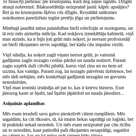
Te braucēji piebrauc pie krustojuma, kurā deg zaļais signāls. Džigits
strauji nobremzē. Blakussēdētājs neizpratnē jautā: kāpēc apstājies?
Bet ja nu krustojumu šķērso cits džigits. Rezultātā satiksmes
noteikumos paredzētais iegūst pretēju jēgu un pielietojumu.
Minētajā jaunībā mūsu palaidnības bieži robežojās ar noziegumu, un
tā reiz mūs aizturēja milicija. Kad nokļuvu izmeklētāja kabinetā, viņš
man atzinās, ka ir bijis ļoti grūti mūs noķert, jo neesam profesionāļi
un bieži rīkojamies nevis saprātīgi, bet kādu citu impulsu virzīti.
Viņš stāstīja, ka noķert zagli viņam neesot grūti, jo vairumā
gadījumu zaglis nozagto cenšas pārdot un naudu nodzert. Parasti
zagto uzpērk daži cilvēki pilsētā, kurus viņš zina un no tiem arī
uzzina, kas vainīgs. Parasti zog, lai nozagto pārvērstu dzērienos, bet
mēs tādi nebijām, mēs konkrētajā gadījumā nezagām un guvumu
nenodzērām.
Viņš man ironiski izstāstīja arī par to, kas ir krievu bizness. Esot
jānozog kaste ar šņabi, tad šņabis jāpārdod un nauda jānodzer...
Asiņainās aplamības
Mēs esam ieraduši savu galvu pieskrūvēt citiem rumpīšiem. Mēs
sagaidām, ka citi rīkosies, tā, kā mums liekas saprātīgi un loģiski, bet
tā praktiski nekad nenotiek. Un mēs esam neizpratnē par citu rīcību
un to nosodām, kaut patiesībā paši rīkojamies nesaprātīgi, sagaidot
no citiem to, kas un kā mūsu prāt viņiem būtu jādara.