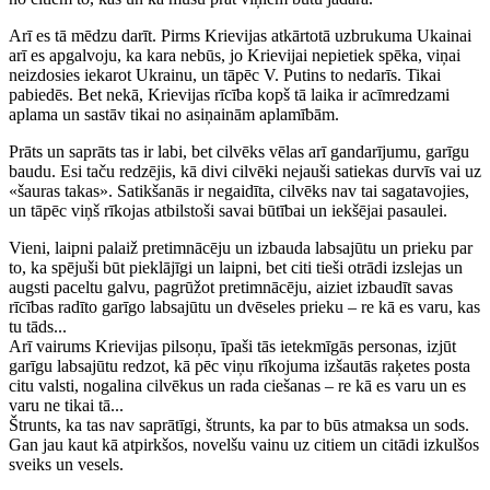
Arī es tā mēdzu darīt. Pirms Krievijas atkārtotā uzbrukuma Ukainai
arī es apgalvoju, ka kara nebūs, jo Krievijai nepietiek spēka, viņai
neizdosies iekarot Ukrainu, un tāpēc V. Putins to nedarīs. Tikai
pabiedēs. Bet nekā, Krievijas rīcība kopš tā laika ir acīmredzami
aplama un sastāv tikai no asiņainām aplamībām.
Prāts un saprāts tas ir labi, bet cilvēks vēlas arī gandarījumu, garīgu
baudu. Esi taču redzējis, kā divi cilvēki nejauši satiekas durvīs vai uz
«šauras takas». Satikšanās ir negaidīta, cilvēks nav tai sagatavojies,
un tāpēc viņš rīkojas atbilstoši savai būtībai un iekšējai pasaulei.
Vieni, laipni palaiž pretimnācēju un izbauda labsajūtu un prieku par
to, ka spējuši būt pieklājīgi un laipni, bet citi tieši otrādi izslejas un
augsti paceltu galvu, pagrūžot pretimnācēju, aiziet izbaudīt savas
rīcības radīto garīgo labsajūtu un dvēseles prieku – re kā es varu, kas
tu tāds...
Arī vairums Krievijas pilsoņu, īpaši tās ietekmīgās personas, izjūt
garīgu labsajūtu redzot, kā pēc viņu rīkojuma izšautās raķetes posta
citu valsti, nogalina cilvēkus un rada ciešanas – re kā es varu un es
varu ne tikai tā...
Štrunts, ka tas nav saprātīgi, štrunts, ka par to būs atmaksa un sods.
Gan jau kaut kā atpirkšos, novelšu vainu uz citiem un citādi izkulšos
sveiks un vesels.