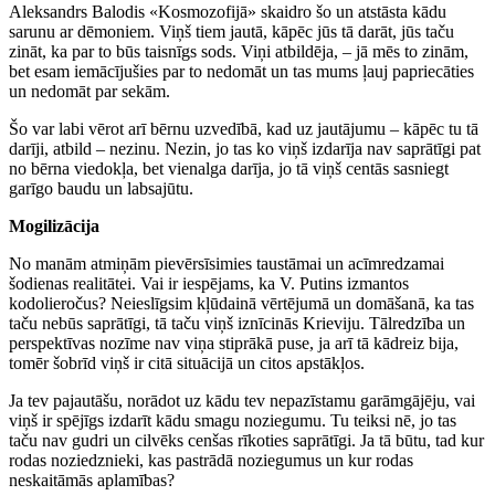
Aleksandrs Balodis «Kosmozofijā» skaidro šo un atstāsta kādu
sarunu ar dēmoniem. Viņš tiem jautā, kāpēc jūs tā darāt, jūs taču
zināt, ka par to būs taisnīgs sods. Viņi atbildēja, – jā mēs to zinām,
bet esam iemācījušies par to nedomāt un tas mums ļauj papriecāties
un nedomāt par sekām.
Šo var labi vērot arī bērnu uzvedībā, kad uz jautājumu – kāpēc tu tā
darīji, atbild – nezinu. Nezin, jo tas ko viņš izdarīja nav saprātīgi pat
no bērna viedokļa, bet vienalga darīja, jo tā viņš centās sasniegt
garīgo baudu un labsajūtu.
Mogilizācija
No manām atmiņām pievērsīsimies taustāmai un acīmredzamai
šodienas realitātei. Vai ir iespējams, ka V. Putins izmantos
kodolieročus? Neieslīgsim kļūdainā vērtējumā un domāšanā, ka tas
taču nebūs saprātīgi, tā taču viņš iznīcinās Krieviju. Tālredzība un
perspektīvas nozīme nav viņa stiprākā puse, ja arī tā kādreiz bija,
tomēr šobrīd viņš ir citā situācijā un citos apstākļos.
Ja tev pajautāšu, norādot uz kādu tev nepazīstamu garāmgājēju, vai
viņš ir spējīgs izdarīt kādu smagu noziegumu. Tu teiksi nē, jo tas
taču nav gudri un cilvēks cenšas rīkoties saprātīgi. Ja tā būtu, tad kur
rodas noziedznieki, kas pastrādā noziegumus un kur rodas
neskaitāmās aplamības?