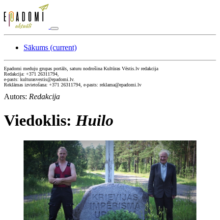
Sākums
(current)
Epadomi meduju grupas portāls, saturu nodrošina Kultūras Vēstis.lv redakcija
Redakcija: +371 26311794,
e-pasts: kulturasvestis@epadomi.lv.
Reklāmas izvietošana: +371 26311794, e-pasts: reklama@epadomi.lv
Autors:
Redakcija
Viedoklis:
Huilo