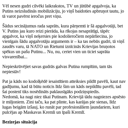
Vēl nesen gudri cilvēki laikrakstos, TV un jūtūbē apgalvoja, ka
Putins neizsludinās mobilizāciju, jo viņš baidoties apbruņot tautu, jo
tā varot pavērst ieročus pret viņu.
Šādus secinājumus rada saprāts, kura pārņemti ir šā apgalvotāji, bet
V. Putins jau kuro reizi pierāda, ka rīkojas nesaprātīgi, tāpēc
apgalvot, ka viņš neķersies pie kodolieročiem nepārliecina, jo
vienīgais šādu apgalvotāju arguments ir – ka tas nebūs gudri, tā viņš
zaudēs varu, tā NATO un Rietumi iznīcinās Krievijas bruņotos
spēkus un pašu Putinu... Nu, nu, ceriet vien un ticiet saprāta
visvarenībai...
Nepieskrūvējiet savas gudrās galvas Putina rumpītim, tam tās
nepiestāv!
Pat ja kāds no kodolķēdē iesaistītiem atteiksies pildīt pavēli, kaut nav
gadījumu, kad tā būtu noticis līdz šim un kāds nepildītu pavēli, tad
šai postenī tiks nosēdināts paklausīgāks podziņspiedis.
Nedomā, ka nagi niez tikai Putinam. Krievijā tādu nagniezes apsēsto
ir miljoniem. Zini taču, ka pat plinte, kas karājas pie sienas, līdz
lugas beigām izšauj, ko runāt par profesionāliem ļaundariem, kuri
pulcējas ap Maskavas Kremli un īpaši Kremlī.
Bezizejas situācija