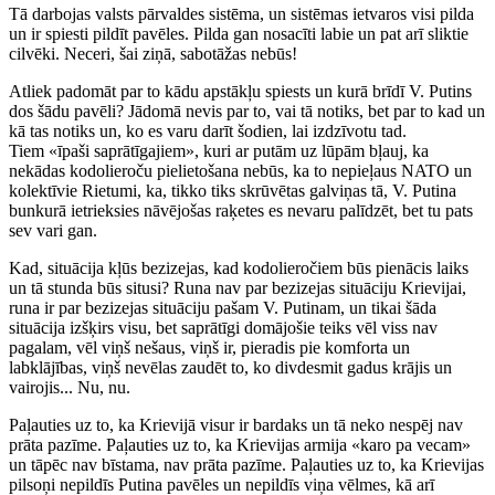
Tā darbojas valsts pārvaldes sistēma, un sistēmas ietvaros visi pilda
un ir spiesti pildīt pavēles. Pilda gan nosacīti labie un pat arī sliktie
cilvēki. Neceri, šai ziņā, sabotāžas nebūs!
Atliek padomāt par to kādu apstākļu spiests un kurā brīdī V. Putins
dos šādu pavēli? Jādomā nevis par to, vai tā notiks, bet par to kad un
kā tas notiks un, ko es varu darīt šodien, lai izdzīvotu tad.
Tiem «īpaši saprātīgajiem», kuri ar putām uz lūpām bļauj, ka
nekādas kodolieroču pielietošana nebūs, ka to nepieļaus NATO un
kolektīvie Rietumi, ka, tikko tiks skrūvētas galviņas tā, V. Putina
bunkurā ietrieksies nāvējošas raķetes es nevaru palīdzēt, bet tu pats
sev vari gan.
Kad, situācija kļūs bezizejas, kad kodolieročiem būs pienācis laiks
un tā stunda būs situsi? Runa nav par bezizejas situāciju Krievijai,
runa ir par bezizejas situāciju pašam V. Putinam, un tikai šāda
situācija izšķirs visu, bet saprātīgi domājošie teiks vēl viss nav
pagalam, vēl viņš nešaus, viņš ir, pieradis pie komforta un
labklājības, viņš nevēlas zaudēt to, ko divdesmit gadus krājis un
vairojis... Nu, nu.
Paļauties uz to, ka Krievijā visur ir bardaks un tā neko nespēj nav
prāta pazīme. Paļauties uz to, ka Krievijas armija «karo pa vecam»
un tāpēc nav bīstama, nav prāta pazīme. Paļauties uz to, ka Krievijas
pilsoņi nepildīs Putina pavēles un nepildīs viņa vēlmes, kā arī