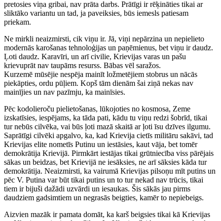
pretosies viņa gribai, nav prāta darbs. Prātīgi ir rēķināties tikai ar
sliktāko variantu un tad, ja paveiksies, būs iemesls patiesam
priekam.
Ne mirkli neaizmirsti, cik viņu ir. Jā, viņi nepārzina un nepielieto
modernās karošanas tehnoloģijas un paņēmienus, bet viņu ir daudz.
Ļoti daudz. Karavīri, un arī civilie, Krievijas varas un pašu
krievuprāt nav taupāms resurss. Bābas vēl saražos.
Kurzemē mūsējie nespēja mainīt ložmetējiem stobrus un nācās
piekāpties, ordu pūļiem. Kopš tām dienām šai ziņā nekas nav
mainījies un nav pazīmju, ka mainīsies.
Pēc kodolieroču pielietošanas, lūkojoties no kosmosa, Zeme
izskatīsies, iespējams, ka tāda pati, kādu tu viņu redzi šobrīd, tikai
tur nebūs cilvēka, vai būs ļoti mazā skaitā ar ļoti īsu dzīves ilgumu.
Saprātīgi cilvēki apgalvo, ka, kad Krievija cietīs militāru sakāvi, tad
Krievijas elite nometīs Putinu un iestāsies, kaut vāja, bet tomēr
demokrātija Krievijā. Pirmkārt iestājas tikai grūtniecība viss pārējais
sākas un beidzas, bet Krievijā ne iesāksies, ne arī sāksies kāda tur
demokrātija. Neaizmirsti, ka vairumā Krievijas pilsoņu mīt putins un
pēc V. Putina var būt tikai putins un to tur nekad nav trūcis, tikai
tiem ir bijuši dažādi uzvārdi un iesaukas. Šis sākās jau pirms
daudziem gadsimtiem un negrasās beigties, kamēr to nepiebeigs.
Aizvien mazāk ir pamata domāt, ka karš beigsies tikai kā Krievijas