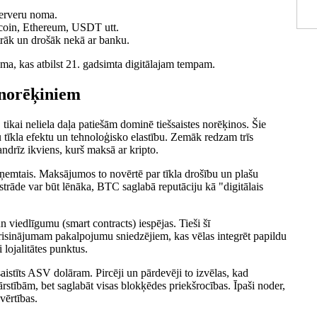
serveru noma.
tcoin, Ethereum, USDT utt.
rāk un drošāk nekā ar banku.
tēma, kas atbilst 21. gadsimta digitālajam tempam.
 norēķiniem
 tikai neliela daļa patiešām dominē tiešsaistes norēķinos. Šie
lu tīkla efektu un tehnoloģisko elastību. Zemāk redzam trīs
andrīz ikviens, kurš maksā ar kripto.
eņemtais. Maksājumos to novērtē par tīkla drošību un plašu
pstrāde var būt lēnāka, BTC saglabā reputāciju kā "digitālais
n viedlīgumu (smart contracts) iespējas. Tieši šī
isinājumam pakalpojumu sniedzējiem, kas vēlas integrēt papildu
lojalitātes punktus.
saistīts ASV dolāram. Pircēji un pārdevēji to izvēlas, kad
rstībām, bet saglabāt visas blokķēdes priekšrocības. Īpaši noder,
vērtības.