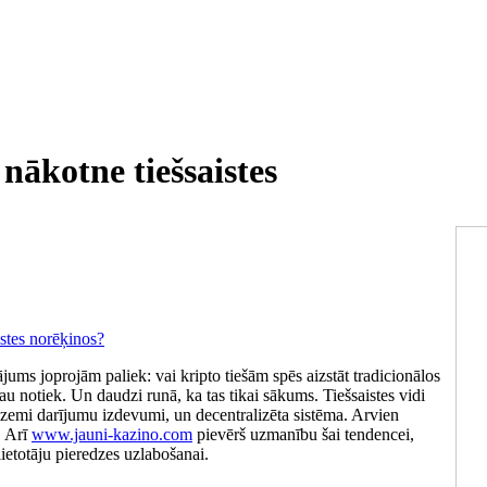
 nākotne tiešsaistes
jums joprojām paliek: vai kripto tiešām spēs aizstāt tradicionālos
u notiek. Un daudzi runā, ka tas tikai sākums. Tiešsaistes vidi
i, zemi darījumu izdevumi, un decentralizēta sistēma. Arvien
. Arī
www.jauni-kazino.com
pievērš uzmanību šai tendencei,
lietotāju pieredzes uzlabošanai.