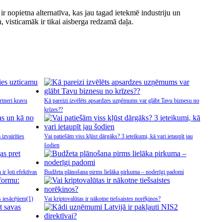
ir nopietna alternatīva, kas jau tagad ietekmē industriju un
 visticamāk ir tikai aisberga redzamā daļa.
rtneri kravu
Kā pareizi izvēlēts apsardzes uzņēmums var glābt Tavu biznesu no
krīzes??
izvairīties
Vai patiešām viss kļūst dārgāks? 3 ieteikumi, kā vari ietaupīt jau
šodien
ir ļoti efektīvas
Budžeta plānošana pirms lielāka pirkuma – noderīgi padomi
s iesācējiem
(1)
Vai kriptovalūtas ir nākotne tiešsaistes norēķinos?