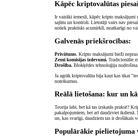
Kāpēc kriptovalūtas piesa
Ir vairāki iemesli, kāpēc kripto maksājumi 
sajūtu un kontroli. Lietotāji vairs nav pie
notiek praktiski acumirklī, neatkarīgi no val
Galvenās priekšrocības:
Privātums
. Kripto maksājumi bieži nepras
Zemi komisijas izdevumi.
Tradicionālie m
Drošība.
Blokķēdes tehnoloģija nodrošina,
Ja agrāk kriptovalūta bija kaut kas tikai "t
noteikumus.
Reālā lietošana: kur un k
Teorija labi, bet kā tas izskatās praksē? Kr
pakalpojumiem, bet arī daudzviet ikdienā. No
un, kas svarīgi, daudziem tas ir drošākais ve
Populārākie pielietojuma 