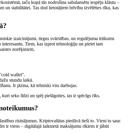
ekosistēmā, taču kopā tās nodrošina sabalansētu iespēju klāstu –
 un stabilitātei. Tas dod lietotājiem brīvību izvēlēties rīku, kas
tā?
niskie izaicinājumi, tirgus svārstības, un regulējuma trūkums
to interesantu. Tiem, kas izprot tehnoloģiju un pieiet tam
šsaistes norēķiniem.
cold wallet".
 dažu stundu laikā.
īšanu. Ir jāzina, kā tehniski viss darbojas.
uri seko līdzi un spēj pielāgoties, tas ir spēcīgs rīks.
 noteikumus?
lastībus risinājumus. Kriptovalūtas piedāvā tieši to. Vieni to sauc
idrs ir viens – digitālajā laikmetā maksājumu rīkiem ir jābūt