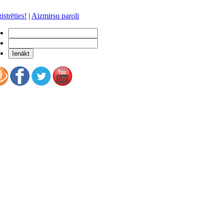
istrēties!
|
Aizmirsu paroli