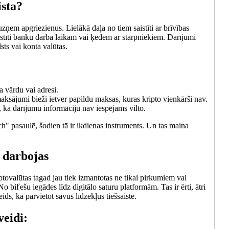
ista?
uzņem apgriezienus. Lielākā daļa no tiem saistīti ar brīvības
saistīti banku darba laikam vai ķēdēm ar starpniekiem. Darījumi
sts vai konta valūtas.
a vārdu vai adresi.
aksājumi bieži ietver papildu maksas, kuras kripto vienkārši nav.
 ka darījumu informāciju nav iespējams vilto.
ech" pasaulē, šodien tā ir ikdienas instruments. Un tas maina
ā darbojas
iptovalūtas tagad jau tiek izmantotas ne tikai pirkumiem vai
 biľešu iegādes līdz digitālo saturu platformām. Tas ir ērti, ātri
ids, kā pārvietot savus līdzekļus tiešsaistē.
veidi: