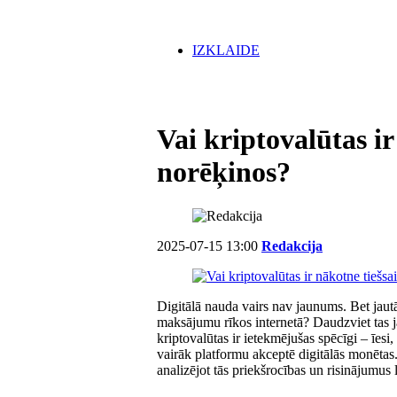
IZKLAIDE
Vai kriptovalūtas ir
norēķinos?
2025-07-15 13:00
Redakcija
Digitālā nauda vairs nav jaunums. Bet jautā
maksājumu rīkos internetā? Daudzviet tas ja
kriptovalūtas ir ietekmējušas spēcīgi – īes
vairāk platformu akceptē digitālās monētas
analizējot tās priekšrocības un risinājumus 