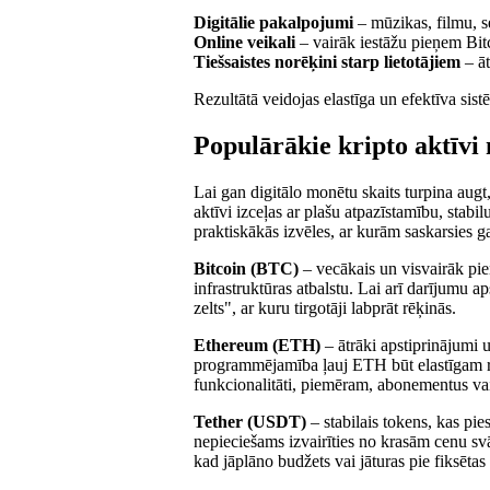
Digitālie pakalpojumi
– mūzikas, filmu, 
Online veikali
– vairāk iestāžu pieņem Bi
Tiešsaistes norēķini starp lietotājiem
– āt
Rezultātā veidojas elastīga un efektīva sis
Populārākie kripto aktīvi
Lai gan digitālo monētu skaits turpina augt,
aktīvi izceļas ar plašu atpazīstamību, stabi
praktiskākās izvēles, ar kurām saskarsies g
Bitcoin (BTC)
– vecākais un visvairāk pi
infrastruktūras atbalstu. Lai arī darījumu a
zelts", ar kuru tirgotāji labprāt rēķinās.
Ethereum (ETH)
– ātrāki apstiprinājumi u
programmējamība ļauj ETH būt elastīgam r
funkcionalitāti, piemēram, abonementus vai 
Tether (USDT)
– stabilais tokens, kas pie
nepieciešams izvairīties no krasām cenu svā
kad jāplāno budžets vai jāturas pie fiksētas 