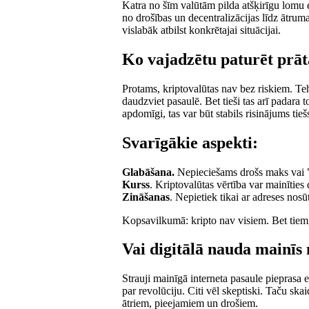
Katra no šīm valūtām pilda atšķirīgu lomu 
no drošības un decentralizācijas līdz ātrumam
vislabāk atbilst konkrētajai situācijai.
Ko vajadzētu paturēt prā
Protams, kriptovalūtas nav bez riskiem. Teh
daudzviet pasaulē. Bet tieši tas arī padara 
apdomīgi, tas var būt stabils risinājums tie
Svarīgākie aspekti:
Glabāšana.
Nepieciešams drošs maks vai "
Kurss
. Kriptovalūtas vērtība var mainīties
Zināšanas
. Nepietiek tikai ar adreses nosūt
Kopsavilkumā: kripto nav visiem. Bet tiem, k
Vai digitālā nauda mainīs
Strauji mainīgā interneta pasaule pieprasa e
par revolūciju. Citi vēl skeptiski. Taču ska
ātriem, pieejamiem un drošiem.