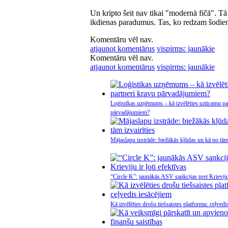
Un kripto šeit nav tikai "modernā fičā". Tā 
ikdienas paradumus. Tas, ko redzam šodien,
Komentāru vēl nav.
atjaunot komentārus
vispirms: jaunākie
Komentāru vēl nav.
atjaunot komentārus
vispirms: jaunākie
Loģistikas uzņēmums – kā izvēlēties uzticamu pa
pārvadājumiem?
Mājaslapu izstrāde: biežākās kļūdas un kā no tām 
“Circle K”: jaunākās ASV sankcijas pret Krieviju 
Kā izvēlēties drošu tiešsaistes platformu: ceļvedi