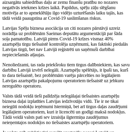
aizsargātu sabiedrības daļu ar zemu finanšu pratību no nozares
negatīvās ietekmes krīzes laikā. Papildus, spēļu zāļu slēgšanu
motivēja ar to apmeklētāju ilgo vidējo uzturēšanās laiku tajās, kas
tādā veidā paaugstina ar Covid-19 saslimšanas riskus.
Latvijas Spēļu biznesa asociācija un citi nozares pārstāvji uzreiz
norādīja uz problēmām Saeimas deputātu argumentācijā par šāda
soļa pamatotību. Latvijā pirms Covid-19 krīzes vismaz 40%
azartspēļu tirgu tiešsaistē kontrolēja uzņēmumi, kas faktiski piedalās
Latvijas tirgū, bet nav Latvijā reģistrēti un saņēmuši darbībai
nepieciešamās atļaujas.
Nenoliedzami, tas rada priekšroku tiem tirgus dalībniekiem, kas savu
darbību Latvijā izvērš nelegāli. Azartspēļu spēlētājs, it īpaši tas, kurš
to dara tiešsaistē, bez problēmām varēja pārcelties no legālajiem
Latvijas azartspēļu pakalpojumu operatoriem tiešsaistē uz jebkuru
neregulēto operatoru.
Valsts tādā veidā tieši palīdzēja nelegālajai tiešsaistes azartspēļu
biznesa daļai izplatīties Latvijas iedzīvotāju vidū. Tie ir ne tikai
neiegūti nodokļu ieņēmumi īstermiņā, bet arī tirgus daļas zaudējumi
legālajiem operatoriem, kuri ir licencēti un godīgi maksā nodokļus.
Tādā veidā valsts pati sev izraisīja ilgtermiņa zaudējumus
neieņemtajos nodokļos no tiešsaistes azartspēļu operatoriem.