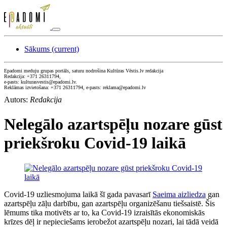
Sākums
(current)
Epadomi meduju grupas portāls, saturu nodrošina Kultūras Vēstis.lv redakcija
Redakcija: +371 26311794,
e-pasts: kulturasvestis@epadomi.lv.
Reklāmas izvietošana: +371 26311794, e-pasts: reklama@epadomi.lv
Autors:
Redakcija
Nelegālo azartspēļu nozare gūst
priekšroku Covid-19 laikā
Covid-19 uzliesmojuma laikā šī gada pavasarī
Saeima aizliedza
gan
azartspēļu zāļu darbību, gan azartspēļu organizēšanu tiešsaistē. Šis
lēmums tika motivēts ar to, ka Covid-19 izraisītās ekonomiskās
krīzes dēļ ir nepieciešams ierobežot azartspēļu nozari, lai tādā veidā