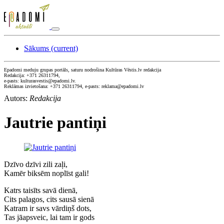
Sākums
(current)
Epadomi meduju grupas portāls, saturu nodrošina Kultūras Vēstis.lv redakcija
Redakcija: +371 26311794,
e-pasts: kulturasvestis@epadomi.lv.
Reklāmas izvietošana: +371 26311794, e-pasts: reklama@epadomi.lv
Autors:
Redakcija
Jautrie pantiņi
Dzīvo dzīvi zili zaļi,
Kamēr biksēm noplīst gali!
Katrs taisīts savā dienā,
Cits palagos, cits sausā sienā
Katram ir savs vārdiņš dots,
Tas jāapsveic, lai tam ir gods