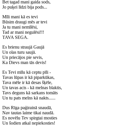
Bet tagad mani gaida sods,
Jo puķei līdzi bija pods...
Mīli mani kā es tevi
Būsim draugi mēs ar tevi
Ja tu mani nemīlēsi,
Tad ar mani negulēsi!!!
TAVA SEGA.
Es brienu straujā Gaujā
Un olas turu saujā.
Un priecājos pie sevis,
Ka Dievs man tās devis!
Es Tevi mīlu kā ceptu pīli -
Tavas lūpas ir kā piparkūkas,
Tava mēle ir kā desas šķēle,
Un tavas acis - kā melnas blaktis,
Tavs deguns kā sarkans tomāts
Un tu pats melns kā nakts......
Dus Rīga paģirainā snaudā,
Nav tautas laime tikai naudā.
Es novēlu Tev spirgtai mosties
Un šodien atkal nepiekosties!