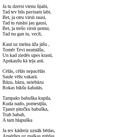
Ja tu dzersi vienu šņabi,
Tad tev būs pavisam labi,
Bet, ja otru virsū rausi,
Tad tu runāsi jau gausi,
Bet, ja trešo virsū ņemsi,
Tad nu gan tu, vecīt,
Kaut uz melna āža jāšu ,
Tomēr Tevi neatstāšu,
Un kad ziedēs upes krasti,
Apskaušu kā teļa asti.
Cēlās, cēlās nepacēlās
Saule vēlu vakarā.
Bāzu, bāzu, neiebāzu
Rokas bikšu kabatās.
Tampaks babuška kupila,
Kuda nado, pomestjila,
Tjanet ņitočku babuška,
Trah babah,
A tam hlapuška
Ja tev kādreiz uznāk bēdas,
Apsēdies uz malkas grēdas,