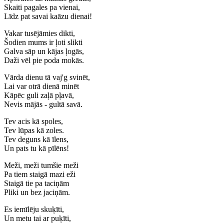
Skaiti pagales pa vienai,
Līdz pat savai kaāzu dienai!
Vakar tusējāmies dikti,
Šodien mums ir ļoti slikti
Galva sāp un kājas ļogās,
Daži vēl pie poda mokās.
Vārda dienu tā vaj'g svinēt,
Lai var otrā dienā minēt
Kāpēc guli zaļā pļavā,
Nevis mājās - gultā savā.
Tev acis kā spoles,
Tev lūpas kā zoles.
Tev deguns kā īlens,
Un pats tu kā pīlēns!
Meži, meži tumšie meži
Pa tiem staigā mazi eži
Staigā tie pa taciņām
Pliki un bez jaciņām.
Es iemīlēju skuķīti,
Un metu tai ar puķīti,