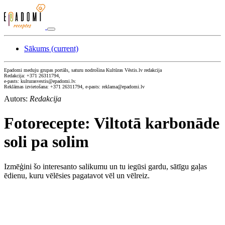
Sākums
(current)
Epadomi meduju grupas portāls, saturu nodrošina Kultūras Vēstis.lv redakcija
Redakcija: +371 26311794,
e-pasts: kulturasvestis@epadomi.lv.
Reklāmas izvietošana: +371 26311794, e-pasts: reklama@epadomi.lv
Autors:
Redakcija
Fotorecepte: Viltotā karbonāde
soli pa solim
Izmēģini šo interesanto salikumu un tu iegūsi gardu, sātīgu gaļas
ēdienu, kuru vēlēsies pagatavot vēl un vēlreiz.