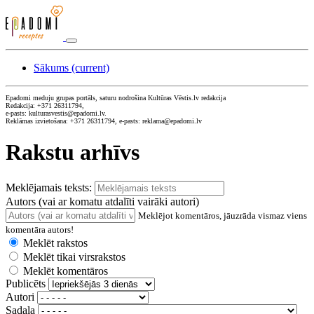
Sākums
(current)
Epadomi meduju grupas portāls, saturu nodrošina Kultūras Vēstis.lv redakcija
Redakcija: +371 26311794,
e-pasts: kulturasvestis@epadomi.lv.
Reklāmas izvietošana: +371 26311794, e-pasts: reklama@epadomi.lv
Rakstu arhīvs
Meklējamais teksts:
Autors (vai ar komatu atdalīti vairāki autori)
Meklējot komentāros, jāuzrāda vismaz viens
komentāra autors!
Meklēt rakstos
Meklēt tikai virsrakstos
Meklēt komentāros
Publicēts
Autori
Sadaļa