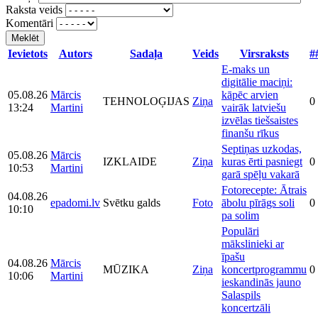
Raksta veids
Komentāri
Meklēt
Ievietots
Autors
Sadaļa
Veids
Virsraksts
#
E-maks un
digitālie maciņi:
05.08.26
Mārcis
kāpēc arvien
TEHNOLOĢIJAS
Ziņa
0
13:24
Martini
vairāk latviešu
izvēlas tiešsaistes
finanšu rīkus
Septiņas uzkodas,
05.08.26
Mārcis
IZKLAIDE
Ziņa
kuras ērti pasniegt
0
10:53
Martini
garā spēļu vakarā
Fotorecepte: Ātrais
04.08.26
epadomi.lv
Svētku galds
Foto
ābolu pīrāgs soli
0
10:10
pa solim
Populāri
mākslinieki ar
īpašu
04.08.26
Mārcis
MŪZIKA
Ziņa
koncertprogrammu
0
10:06
Martini
ieskandinās jauno
Salaspils
koncertzāli