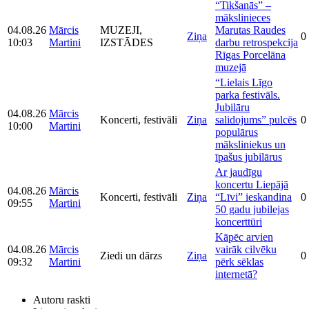
“Tikšanās” –
mākslinieces
04.08.26
Mārcis
MUZEJI,
Marutas Raudes
Ziņa
0
10:03
Martini
IZSTĀDES
darbu retrospekcija
Rīgas Porcelāna
muzejā
“Lielais Līgo
parka festivāls.
Jubilāru
04.08.26
Mārcis
Koncerti, festivāli
Ziņa
salidojums” pulcēs
0
10:00
Martini
populārus
māksliniekus un
īpašus jubilārus
Ar jaudīgu
koncertu Liepājā
04.08.26
Mārcis
Koncerti, festivāli
Ziņa
“Līvi” ieskandina
0
09:55
Martini
50 gadu jubilejas
koncerttūri
Kāpēc arvien
04.08.26
Mārcis
vairāk cilvēku
Ziedi un dārzs
Ziņa
0
09:32
Martini
pērk sēklas
internetā?
Autoru raskti