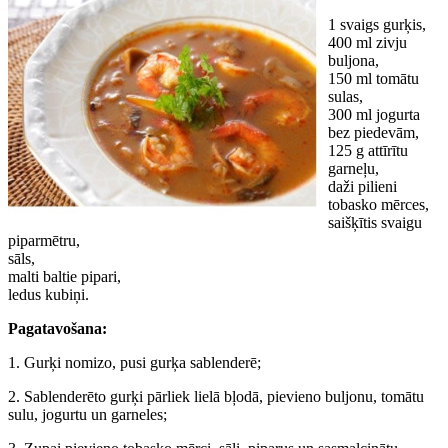
1 svaigs gurķis,
400 ml zivju
buljona,
150 ml tomātu
sulas,
300 ml jogurta
bez piedevām,
125 g attīrītu
garneļu,
daži pilieni
tobasko mērces,
saišķītis svaigu
piparmētru,
sāls,
malti baltie pipari,
ledus kubiņi.
Pagatavošana:
1. Gurķi nomizo, pusi gurķa sablenderē;
2. Sablenderēto gurķi pārliek lielā bļodā, pievieno buljonu, tomātu
sulu, jogurtu un garneles;