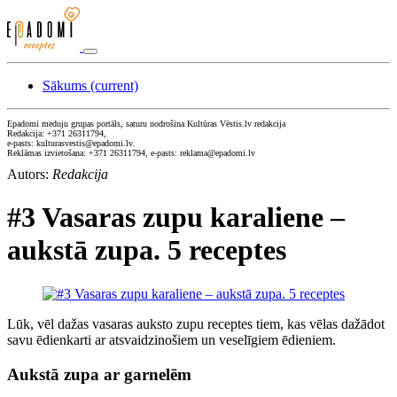
Sākums
(current)
Epadomi meduju grupas portāls, saturu nodrošina Kultūras Vēstis.lv redakcija
Redakcija: +371 26311794,
e-pasts: kulturasvestis@epadomi.lv.
Reklāmas izvietošana: +371 26311794, e-pasts: reklama@epadomi.lv
Autors:
Redakcija
#3 Vasaras zupu karaliene –
aukstā zupa. 5 receptes
Lūk, vēl dažas vasaras auksto zupu receptes tiem, kas vēlas dažādot
savu ēdienkarti ar atsvaidzinošiem un veselīgiem ēdieniem.
Aukstā zupa ar garnelēm