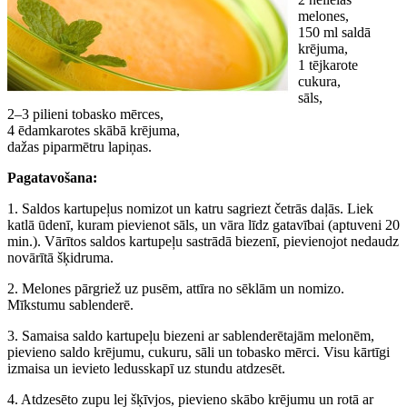
melones,
150 ml saldā
krējuma,
1 tējkarote
cukura,
sāls,
2–3 pilieni tobasko mērces,
4 ēdamkarotes skābā krējuma,
dažas piparmētru lapiņas.
Pagatavošana:
1. Saldos kartupeļus nomizot un katru sagriezt četrās daļās. Liek
katlā ūdenī, kuram pievienot sāls, un vāra līdz gatavībai (aptuveni 20
min.). Vārītos saldos kartupeļu sastrādā biezenī, pievienojot nedaudz
novārītā šķidruma.
2. Melones pārgriež uz pusēm, attīra no sēklām un nomizo.
Mīkstumu sablenderē.
3. Samaisa saldo kartupeļu biezeni ar sablenderētajām melonēm,
pievieno saldo krējumu, cukuru, sāli un tobasko mērci. Visu kārtīgi
izmaisa un ievieto ledusskapī uz stundu atdzesēt.
4. Atdzesēto zupu lej šķīvjos, pievieno skābo krējumu un rotā ar