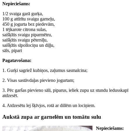
Nepieciešams:
1/2 svaiga garā gurķa,
100 g attīrītu svaigu garneļu,
450 g jogurta bez piedevām,
1 tējkarote citrona sulas,
saišķītis svaigu piparmētru,
saišķītis svaigu pētersīļu,
saišķītis sīpollociņu un diļļu,
sāls, pipari
Pagatavošana:
1. Gurķi sagriež kubiņos, zaļumus sasmalcina;
2. Visas sastāvdaļas pievieno jogurtam;
3. Pēc garšas pievieno sāli, piparus, ieliek zupu uz stundu ledusskapī
atdzesēt.
4. Atdzesētu lej šķīvjos, rotā ar dillēm un lociņiem.
Aukstā zupa ar garnelēm un tomātu sulu
Nepieciešams: