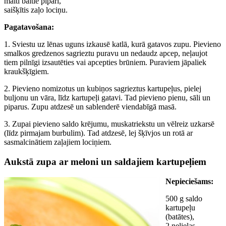
malti baltie pipari,
saišķītis zaļo lociņu.
Pagatavošana:
1. Sviestu uz lēnas uguns izkausē katlā, kurā gatavos zupu. Pievieno
smalkos gredzenos sagrieztu puravu un nedaudz apcep, neļaujot
tiem pilnīgi izsautēties vai apcepties brūniem. Puraviem jāpaliek
kraukšķīgiem.
2. Pievieno nomizotus un kubiņos sagrieztus kartupeļus, pielej
buljonu un vāra, līdz kartupeļi gatavi. Tad pievieno pienu, sāli un
piparus. Zupu atdzesē un sablenderē viendabīgā masā.
3. Zupai pievieno saldo krējumu, muskatriekstu un vēlreiz uzkarsē
(līdz pirmajam burbulim). Tad atdzesē, lej šķīvjos un rotā ar
sasmalcinātiem zaļajiem lociņiem.
Aukstā zupa ar meloni un saldajiem kartupeļiem
Nepieciešams:
500 g saldo
kartupeļu
(batātes),
2 nelielas