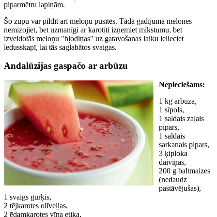
piparmētru lapiņām.
Šo zupu var pildīt arī meloņu pusītēs. Tādā gadījumā melones
nemizojiet, bet uzmanīgi ar karotīti izņemiet mīkstumu, bet
izveidotās meloņu "bļodiņas" uz gatavošanas laiku ielieciet
ledusskapī, lai tās saglabātos svaigas.
Andalūzijas gaspačo ar arbūzu
Nepieciešams:
1 kg arbūza,
1 sīpols,
1 saldais zaļais
pipars,
1 saldais
sarkanais pipars,
3 ķiploka
daiviņas,
200 g baltmaizes
(nedaudz
pastāvējušas),
1 svaigs gurķis,
2 tējkarotes olīveļļas,
2 ēdamkarotes vīna etiķa,