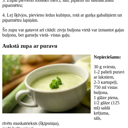
3. Zupai pievieno tobasko mērci, sāli, piparus un sasmalcinātu
piparmētru;
4. Lej šķīvjos, pievieno ledus kubiņus, rotā ar gurķa gabaliņiem un
piparmētru lapiņām.
Šo zupu var gatavot arī citādi: zivju buljona vietā var izmantot gaļas
buljonu, bet garneļu vietā- vistas gaļu.
Aukstā zupa ar puravu
Nepieciešams:
30 g sviesta,
1-2 palieli puravi
ar lakstiem,
2-3 кartupeļi,
750 ml vistas
buljona,
1 glāze piena,
1/2 glāze (125
ml) saldā
krējuma,
sāls,
rīvēts muskatrieksts (šķipsniņa),