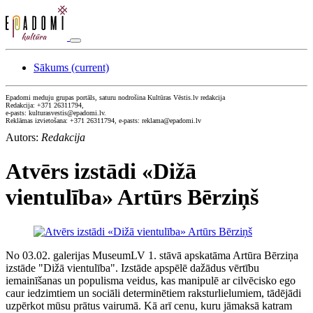
Sākums
(current)
Epadomi meduju grupas portāls, saturu nodrošina Kultūras Vēstis.lv redakcija
Redakcija: +371 26311794,
e-pasts: kulturasvestis@epadomi.lv.
Reklāmas izvietošana: +371 26311794, e-pasts: reklama@epadomi.lv
Autors:
Redakcija
Atvērs izstādi «Dižā
vientulība» Artūrs Bērziņš
No 03.02. galerijas MuseumLV 1. stāvā apskatāma Artūra Bērziņa
izstāde "Dižā vientulība". Izstāde apspēlē dažādus vērtību
iemainīšanas un populisma veidus, kas manipulē ar cilvēcisko ego
caur iedzimtiem un sociāli determinētiem raksturlielumiem, tādējādi
uzpērkot mūsu prātus vairumā. Kā arī cenu, kuru jāmaksā katram