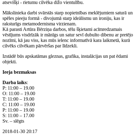
atsevišķi - rietumu cilvēka dižo vientulību.
Mākslinieka darbi svārstās starp nopietnības meklējumiem saturā un
spēles pieeju formā - divojumā starp ideālismu un ironiju, kas ir
raksturīgs metamodernisma virzienam.
Kā parasti Artūra Bērziņa darbos, tēlu šķietami acīmredzamais
vēstījums visdrīzāk ir mānīgs un satur sevī dubulto dibenu ar pretējo
nozīmi, kā jau viss, kas mūs ielenc informatīvā kara laikmetā, kurā
cilvēks cilvēkam pārvēršas par līdzekli.
Izstādē būs apskatāmas gleznas, grafika, instalācijas un pat ēdami
objekti.
Ieeja bezmaksas
Darba laiks
:
P: 11:00 – 19.00
O: 11:00 – 19.00
T: 11:00 – 19.00
C: 11:00 – 19.00
P: 11:00 – 19.00
S: 11:00 – 17.00
Sv. – slēgts
2018-01-30 20:17