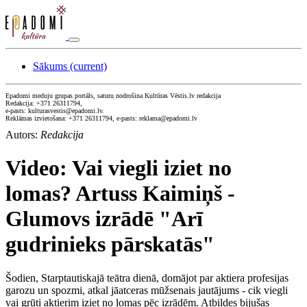
Sākums
(current)
Epadomi meduju grupas portāls, saturu nodrošina Kultūras Vēstis.lv redakcija
Redakcija: +371 26311794,
e-pasts: kulturasvestis@epadomi.lv.
Reklāmas izvietošana: +371 26311794, e-pasts: reklama@epadomi.lv
Autors:
Redakcija
Video: Vai viegli iziet no
lomas? Artuss Kaimiņš -
Glumovs izrādē "Arī
gudrinieks pārskatās"
Šodien, Starptautiskajā teātra dienā, domājot par aktiera profesijas
garozu un spozmi, atkal jāatceras mūžsenais jautājums - cik viegli
vai grūti aktierim iziet no lomas pēc izrādēm. Atbildes bijušas