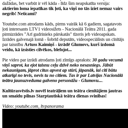
dažādas, bet varbūt ir vēl kāda - līdz šim neapskatīta versija:
aktierim loma iepatīkas tik ļoti, ka viņš no tās iziet nemaz vairs
negrib! Neticami?
Youtube.com atrodams kāds, pirms vairāk kā 6 gadiem, sagatavots
ļoti interesants LTV1 videosižets - Nacionālā Teātra 2011. gada
pirmizrādes "Arī gudrinieks pārskatās" tīzeris jeb videoapskats.
Izrādes galvenajā lomā - šobrīd deputāts, videospeciālists un cīnītājs
par taisnību
Artuss Kaimiņš - izrādē Glumovs, kurš izdomā
veidu, kā izsisties cilvēkos, blefojot...
Pie video par izrādi atrodams ļoti zīmīgs apraksts:
30 gadu vecumā
viņš saprot, ka ejot taisnu ceļu dzīvē neko nesasniegs. Jābūt
nekaunīgam, jāprot citus apvest ap stūri, jāpanāk, lai citi būtu
atkarīgi no tevis, nevis tu no citiem. Tas ir par Latvijas Nacionālā
teātra jaunuzveduma galveno personāžu - Glumovu...
.
Kultūrasvēstis.lv novēl teatrāļiem un teātra cienītājiem jautras
un smaidu pilnas Starptautiskā teātra dienas svinības!
Video: youtube.com, ltvpanorama