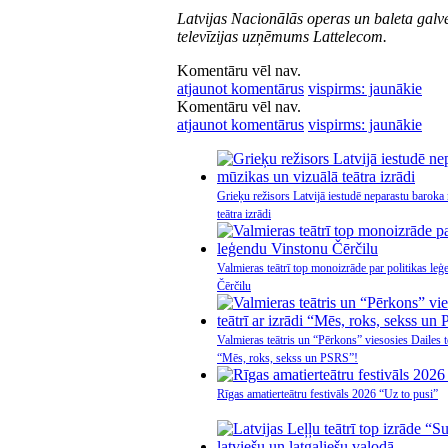
Latvijas Nacionālās operas un baleta galve
televīzijas uzņēmums Lattelecom.
Komentāru vēl nav.
atjaunot komentārus
vispirms: jaunākie
Komentāru vēl nav.
atjaunot komentārus
vispirms: jaunākie
Grieķu režisors Latvijā iestudē neparastu baroka
teātra izrādi
Valmieras teātrī top monoizrāde par politikas le
Čērčilu
Valmieras teātris un “Pērkons” viesosies Dailes te
“Mēs, roks, sekss un PSRS”!
Rīgas amatierteātru festivāls 2026 “Uz to pusi”