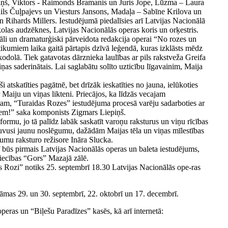
liņš, Viktors - Raimonds Bramanis un Juris Jope, Lūzma – Laura
ils Čuļpajevs un Viesturs Jansons, Madaļa – Sabīne Krilova un
 Rihards Millers. Iestudējumā piedalīsies arī Latvijas Nacionālā
kolas audzēknes, Latvijas Nacionālās operas koris un orķestris.
li un dramaturģiski pārveidota redakcija operai “No rozes un
tikumiem laika gaitā pārtapis dzīvā leģendā, kuras izklāsts mēdz
 kodolā. Tiek gatavotas dārznieka laulības ar pils rakstveža Greifa
ņas saderinātais. Lai saglabātu solīto uzticību līgavainim, Maija
 atskatīties pagātnē, bet drīzāk ieskatīties no jauna, ielūkoties
 Maiju un viņas likteni. Priecājos, ka līdzās vecajam
am, “Turaidas Rozes” iestudējuma procesā varēju sadarboties ar
iem!” saka komponists Zigmars Liepiņš.
ormu, jo tā palīdz labāk saskatīt varoņu raksturus un viņu rīcības
guvusi jaunu noslēgumu, dažādām Maijas tēla un viņas mīlestības
ējumu raksturo režisore Ināra Slucka.
būs pirmais Latvijas Nacionālās operas un baleta iestudējums,
tniecības “Gors” Mazajā zālē.
 Rozi” notiks 25. septembrī 18.30 Latvijas Nacionālās ope-ras
āmas 29. un 30. septembrī, 22. oktobrī un 17. decembrī.
peras un “Biļešu Paradīzes” kasēs, kā arī internetā: