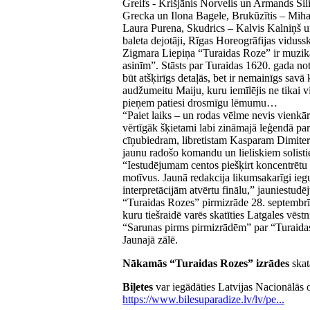
Greifs - Krišjānis Norvelis un Armands Si
Grecka un Ilona Bagele, Brukūzītis – Miha
Laura Purena, Skudrics – Kalvis Kalniņš un
baleta dejotāji, Rīgas Horeogrāfijas viduss
Zigmara Liepiņa “Turaidas Roze” ir muzikā
asinīm”. Stāsts par Turaidas 1620. gada no
būt atšķirīgs detaļās, bet ir nemainīgs savā
audžumeitu Maiju, kuru iemīlējis ne tikai vi
pieņem patiesi drosmīgu lēmumu…
“Paiet laiks – un rodas vēlme nevis vienkārši
vērtīgāk šķietami labi zināmajā leģendā par
cīņubiedram, libretistam Kasparam Dimiter
jaunu radošo komandu un lieliskiem solist
“Iestudējumam centos piešķirt koncentrētu f
motīvus. Jaunā redakcija likumsakarīgi ie
interpretācijām atvērtu finālu,” jauniestud
“Turaidas Rozes” pirmizrāde 28. septembrī 
kuru tiešraidē varēs skatīties Latgales vēs
“Sarunas pirms pirmizrādēm” par “Turaidas
Jaunajā zālē.
Nākamās “Turaidas Rozes” izrādes
skat
Biļetes
var iegādāties Latvijas Nacionālās o
https://www.bilesuparadize.lv/lv/pe...