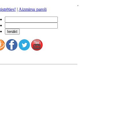
istrēties!
|
Aizmirsu paroli