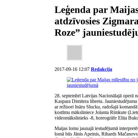
Leģenda par Maijas
atdzīvosies Zigmar
Roze” jauniestudē
2017-09-16 12:07
Redakcija
28. septembrī Latvijas Nacionālajā operā 
Kaspara Dimitera libretu. Jauniestudējumu 
ar režisori Ināru Slucku, radošajā komandā s
kostīmu māksliniece Jolanta Rimkute (Liet
videomākslinieks -8, horeogrāfe Elita Bu
Maijas lomu jaunajā iestudējumā interpretē
lomā būs Jānis Apeinis, Rihards Mačanov