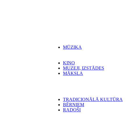
MŪZIKA
KINO
MUZEJI, IZSTĀDES
MĀKSLA
TRADICIONĀLĀ KULTŪRA
BĒRNIEM
RADOŠI