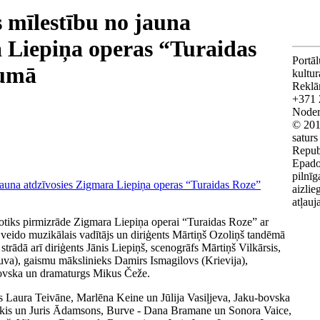
 mīlestību no jauna
a Liepiņa operas “Turaidas
Portāl
jumā
kultu
Reklā
+371 
Noderī
© 201
saturs
Repub
Epado
pilnīg
aizlie
atļauj
notiks pirmizrāde Zigmara Liepiņa operai “Turaidas Roze” ar
veido muzikālais vadītājs un diriģents Mārtiņš Ozoliņš tandēmā
trādā arī diriģents Jānis Liepiņš, scenogrāfs Mārtiņš Vilkārsis,
uva), gaismu mākslinieks Damirs Ismagilovs (Krievija),
kovska un dramaturgs Mikus Čeže.
s Laura Teivāne, Marlēna Keine un Jūlija Vasiļjeva, Jaku-bovska
skis un Juris Ādamsons, Burve - Dana Bramane un Sonora Vaice,