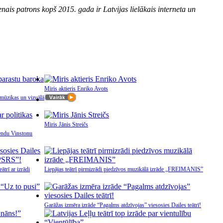
nais patrons kopš 2015. gada ir Latvijas lielākais interneta un
Miris aktieris Enriko Avots
 mūzikas un vizuālā
Miris Jānis Streičs
ģendu Vinstonu
ātrī ar izrādi
Liepājas teātrī pirmizrādi piedzīvos muzikālā izrāde „FREIMANIS”
Garāžas izmēra izrāde “Pagalms atdzīvojas” viesosies Dailes teātrī!