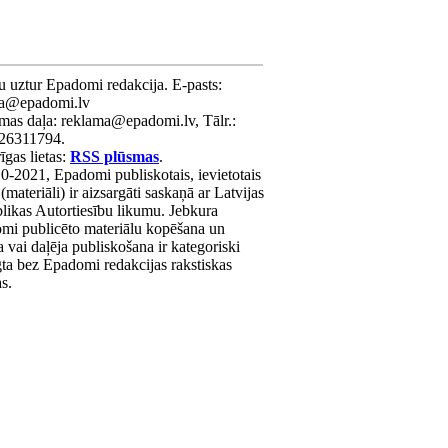
u uztur Epadomi redakcija. E-pasts:
ra@epadomi.lv
mas daļa: reklama@epadomi.lv, Tālr.:
26311794.
gas lietas:
RSS plūsmas
.
0-2021, Epadomi publiskotais, ievietotais
 (materiāli) ir aizsargāti saskaņā ar Latvijas
likas Autortiesību likumu. Jebkura
mi publicēto materiālu kopēšana un
a vai daļēja publiskošana ir kategoriski
gta bez Epadomi redakcijas rakstiskas
as.