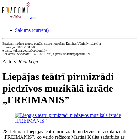
Sākums
(current)
Epadomi meduju grupas portāls, saturu nodrošina Kultūras Vēstis.lv redakcija
Redakcija: +371 26311794,
e-pasts: kulturasvestis@epadomi.lv.
Reklāmas izvietošana: +371 26311794, e-pasts: reklama@epadomi.lv
Autors:
Redakcija
Liepājas teātrī pirmizrādi
piedzīvos muzikālā izrāde
„FREIMANIS”
28. februārī Liepājas teātrī pirmizrādi piedzīvos muzikālā izrāde
„FREIMANIS”, ko veido režisors Mārtiņš Kalita sadarbībā ar