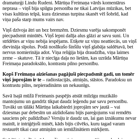
dramaturģi Lindu Rudeni. Mārtiņa Freimaņa vārds komentārus
neprasa – viņš bija spilgta personība ne tikai Latvijas mūzikas, bet
visas kultūras telpā, kura dziesmas turpina skanēt vēl šobrīd, kad
viņa paša starp mums vairs nav.
Viņš dzīvoja ātri un bez bremzēm. Dziesmu varēja sakomponēt
piecpadsmit minūtēs. Viņš lepni dalīja alus glāzi ar savu suni. Un
strīdēties ar viņu nebija iespējams. Etiķete uz viņu neattiecās, un viņš
dievināja sīpolus. Podā noslīkušo šinšilu viņš glabāja saldētavā, bet
nervus nomierināja adot. Viņa reliģija bija draudzība, viņa laimes
zeme – skatuve. Tā ir niecīga daļa no lietām, kas uzrāda Mārtiņa
Freimaņa paradoksālo, kontrastu pilno personību.
Kopš Freimaņa aiziešanas pagājuši piecpadsmit gadi, un tomēr
viņš joprojām ir te
– radiostacijās, atmiņās, stāstos. Paradoksu un
kontrastu pilns, nepieradināms un nekaunīgs.
Savā īsajā mūžā Freimanis paspējis atstāt milzīgu muzikālo
mantojumu un gandrīz tikpat daudz leģendu par savu personību.
Tuvāki un tālāki Mārtiņa laikabiedri joprojām sev jautā – vai
dziesmas par debesīm un aizlidošanu bijis pareģojums vai remdēts
sauciens pēc palīdzības? Versiju ir daudz un, lai gan iznākumu nevar
mainīt, ir intriģējoši minēt, kāds bijis cilvēks, kuru tagad varam
restaurēt tikai caur atmiņām un iemūžinātiem mirkļiem.