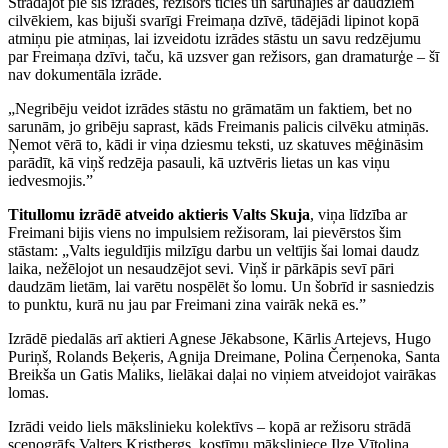
Strādājot pie šīs izrādes, režisors ticies un sarunājies ar daudziem
cilvēkiem, kas bijuši svarīgi Freimaņa dzīvē, tādējādi lipinot kopā
atmiņu pie atmiņas, lai izveidotu izrādes stāstu un savu redzējumu
par Freimaņa dzīvi, taču, kā uzsver gan režisors, gan dramaturģe – šī
nav dokumentāla izrāde.
„Negribēju veidot izrādes stāstu no grāmatām un faktiem, bet no
sarunām, jo gribēju saprast, kāds Freimanis palicis cilvēku atmiņās.
Ņemot vērā to, kādi ir viņa dziesmu teksti, uz skatuves mēģināsim
parādīt, kā viņš redzēja pasauli, kā uztvēris lietas un kas viņu
iedvesmojis.”
Titullomu izrādē atveido aktieris Valts Skuja
, viņa līdzība ar
Freimani bijis viens no impulsiem režisoram, lai pievērstos šim
stāstam: „Valts ieguldījis milzīgu darbu un veltījis šai lomai daudz
laika, nežēlojot un nesaudzējot sevi. Viņš ir pārkāpis sevī pāri
daudzām lietām, lai varētu nospēlēt šo lomu. Un šobrīd ir sasniedzis
to punktu, kurā nu jau par Freimani zina vairāk nekā es.”
Izrādē piedalās arī aktieri Agnese Jēkabsone, Kārlis Artejevs, Hugo
Puriņš, Rolands Beķeris, Agnija Dreimane, Polina Čerņenoka, Santa
Breikša un Gatis Maliks, lielākai daļai no viņiem atveidojot vairākas
lomas.
Izrādi veido liels mākslinieku kolektīvs – kopā ar režisoru strādā
scenogrāfs Valters Kristbergs, kostīmu māksliniece Ilze Vītoliņa,