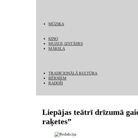
MŪZIKA
KINO
MUZEJI, IZSTĀDES
MĀKSLA
TRADICIONĀLĀ KULTŪRA
BĒRNIEM
RADOŠI
Liepājas teātrī drīzumā g
raķetes”