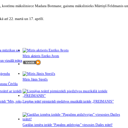
rgs, kostīmu māksliniece Madara Botmane, gaismu mākslinieks Mārtiņš Feldmanis u
ā arī 22. martā un 17. aprīlī.
Miris aktieris Enriko Avots
un vizuālā teātra
Miris Jānis Streičs
nstonu Čērčilu
izrādi “Mēs, roks,
Liepājas teātrī pirmizrādi piedzīvos muzikālā izrāde „FREIMANIS”
Garāžas izmēra izrāde “Pagalms atdzīvojas” viesosies Dailes teātrī!