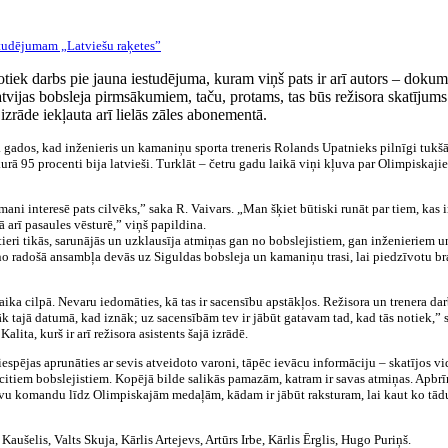
otiek darbs pie jauna iestudējuma, kuram viņš pats ir arī autors – dokum
atvijas bobsleja pirmsākumiem, taču, protams, tas būs režisora skatījums
izrāde iekļauta arī lielās zāles abonementā.
gados, kad inženieris un kamaniņu sporta treneris Rolands Upatnieks pilnīgi tukšā
kurā 95 procenti bija latvieši. Turklāt – četru gadu laikā viņi kļuva par Olimpiskaji
ni interesē pats cilvēks,” saka R. Vaivars. „Man šķiet būtiski runāt par tiem, kas i
 arī pasaules vēsturē,” viņš papildina.
ieri tikās, sarunājās un uzklausīja atmiņas gan no bobslejistiem, gan inženieriem u
 no radošā ansambļa devās uz Siguldas bobsleja un kamaniņu trasi, lai piedzīvotu b
 laika cilpā. Nevaru iedomāties, kā tas ir sacensību apstākļos. Režisora un trenera da
āk tajā datumā, kad iznāk; uz sacensībām tev ir jābūt gatavam tad, kad tās notiek,” s
ita, kurš ir arī režisora asistents šajā izrādē.
espējas aprunāties ar sevis atveidoto varoni, tāpēc ievācu informāciju – skatījos v
, citiem bobslejistiem. Kopējā bilde salikās pamazām, katram ir savas atmiņas. Apbr
savu komandu līdz Olimpiskajām medaļām, kādam ir jābūt raksturam, lai kaut ko tād
aušelis, Valts Skuja, Kārlis Artejevs, Artūrs Irbe, Kārlis Ērglis, Hugo Puriņš.