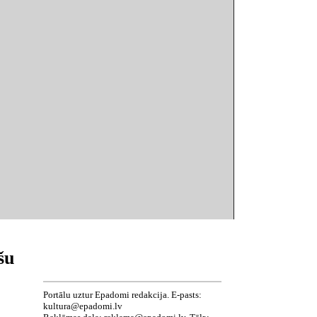
šu
Portālu uztur Epadomi redakcija. E-pasts:
kultura@epadomi.lv