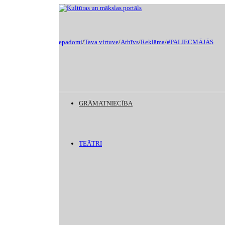
epadomi
/
Tava virtuve
/
Arhīvs
/
Reklāma
/
#PALIECMĀJĀS
GRĀMATNIECĪBA
TEĀTRI