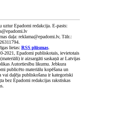
u uztur Epadomi redakcija. E-pasts:
ra@epadomi.lv
mas daļa: reklama@epadomi.lv, Tālr.:
26311794.
gas lietas:
RSS plūsmas
.
0-2021, Epadomi publiskotais, ievietotais
 (materiāli) ir aizsargāti saskaņā ar Latvijas
likas Autortiesību likumu. Jebkura
mi publicēto materiālu kopēšana un
a vai daļēja publiskošana ir kategoriski
gta bez Epadomi redakcijas rakstiskas
as.