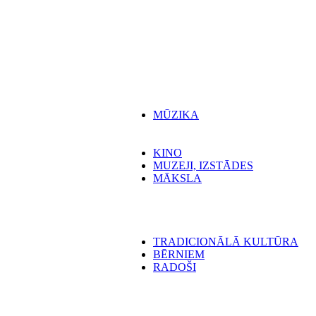
MŪZIKA
KINO
MUZEJI, IZSTĀDES
MĀKSLA
TRADICIONĀLĀ KULTŪRA
BĒRNIEM
RADOŠI