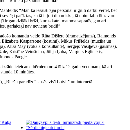
ājumu – kur tad pazudusi mamma?
Manfelde: “Man kā iesaistītajai personai ir grūti darbu vērtēt, bet
 sevišķi patīk tas, ka tā ir ļoti dinamiska, tā notur labu līdzsvaru
jā ir gan dziļāki brīži, kurus katra mamma sapratīs, gan arī
ies, garlaicīgi nav nevienu brīdi!”
radošo komandu veido Rūta Dišlere (dramatizējums), Raimonds
a Elizabete Kasparsone (kostīmi), Mikus Frišfelds (mūzika un
a), Alisa May (vokālā konsultante), Sergejs Vasiļjevs (gaismas).
e, Kristīne Veinšteina, Jūlija Ļaha, Marģers Eglinskis,
aimonds Paegle.
. Izrāde ieteicama bērniem no 4 līdz 12 gadu vecumam, kā aŗī
 stunda 10 minūtes.
, „Biļešu paradīze” kasēs visā Latvijā un internetā