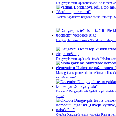
Daugavpils teātrī top monoizrāde “Kaķa memuār
Vadima Bogdanova režijā top melnā komēdija “Sē
Daugavpils teātris ar izrādi “Pie klusiem ūdeņie
Daugavpils teātrī top kustību izrāde “Nodzītus z
Martā gaidāma pirmizrāde komēdijai ar trillera 
uz naža asmens”
Decembrī Daugavpils teātrī gaidāma pirmizrāde 
gūstā”
Oktobrī Daugavpils teātris viesosies Rīgā ar komē