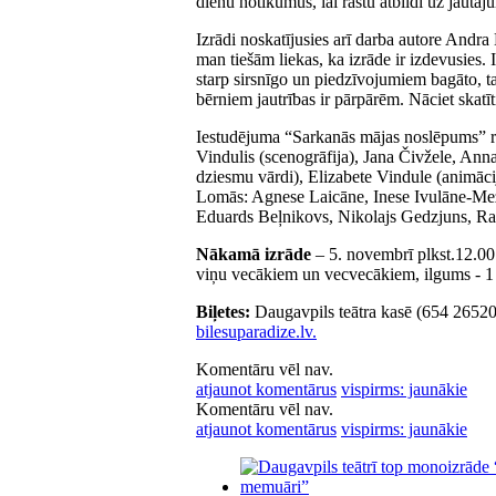
dienu notikumus, lai rastu atbildi uz jaut
Izrādi noskatījusies arī darba autore Andra 
man tiešām liekas, ka izrāde ir izdevusies. It
starp sirsnīgo un piedzīvojumiem bagāto, ta
bērniem jautrības ir pārpārēm. Nāciet skatīt
Iestudējuma “Sarkanās mājas noslēpums” 
Vindulis (scenogrāfija), Jana Čivžele, Ann
dziesmu vārdi), Elizabete Vindule (animācij
Lomās: Agnese Laicāne, Inese Ivulāne-Mežal
Eduards Beļnikovs, Nikolajs Gedzjuns, R
Nākamā izrāde
– 5. novembrī plkst.12.00
viņu vecākiem un vecvecākiem, ilgums - 1
Biļetes:
Daugavpils teātra kasē (654 26520)
bilesuparadize.lv.
Komentāru vēl nav.
atjaunot komentārus
vispirms: jaunākie
Komentāru vēl nav.
atjaunot komentārus
vispirms: jaunākie