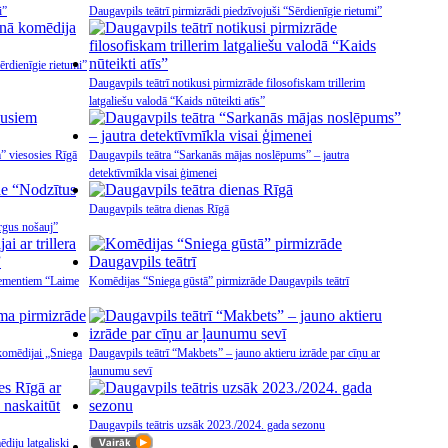
i”
Daugavpils teātrī pirmizrādi piedzīvojuši “Sērdienīgie rietumi”
rdienīgie rietumi”
Daugavpils teātrī notikusi pirmizrāde filosofiskam trillerim
latgaliešu valodā “Kaids nūteikti atīs”
m” viesosies Rīgā
Daugavpils teātra “Sarkanās mājas noslēpums” – jautra
detektīvmīkla visai ģimenei
Daugavpils teātra dienas Rīgā
irgus nošauj”
elementiem “Laime
Komēdijas “Sniega gūstā” pirmizrāde Daugavpils teātrī
komēdijai „Sniega
Daugavpils teātrī “Makbets” – jauno aktieru izrāde par cīņu ar
ļaunumu sevī
Daugavpils teātris uzsāk 2023./2024. gada sezonu
diju latgaliski