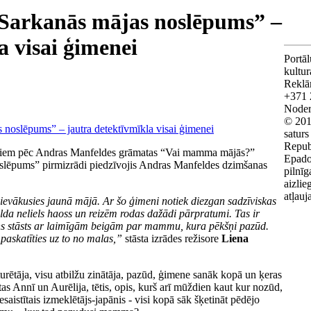
“Sarkanās mājas noslēpums” –
a visai ģimenei
Portāl
kultu
Reklā
+371 
Noderī
© 201
saturs
Repub
bērniem pēc Andras Manfeldes grāmatas “Vai mamma mājās?”
Epado
slēpums” pirmizrādi piedzīvojis Andras Manfeldes dzimšanas
pilnīg
aizlie
atļauj
 ievākusies jaunā mājā. Ar šo ģimeni notiek diezgan sadzīviskas
valda neliels haoss un reizēm rodas dažādi pārpratumi. Tas ir
lns stāsts ar laimīgām beigām par mammu, kura pēkšņi pazūd.
 paskatīties uz to no malas,”
stāsta izrādes režisore
Liena
rētāja, visu atbilžu zinātāja, pazūd, ģimene sanāk kopā un ķeras
s Annī un Aurēlija, tētis, opis, kurš arī mūždien kaut kur nozūd,
iesaistītais izmeklētājs-japānis - visi kopā sāk šķetināt pēdējo