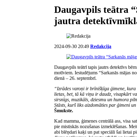
Daugavpils teātra 
jautra detektīvmīkl
2024-09-30 20:49
Redakcija
Daugavpils teātrī tapis jautrs detektīvs 
motīviem. Iestudējums “Sarkanās mājas no
dienā – 26. septembrī.
“Izrādes varoņi ir brīnišķīga ģimene, kura
lietas, bet, tā kā viņu ir daudz, visapkārt 
sirsnīgs, muzikāls, dziesmu un humora pi
Stāsts, kurš liks aizdomāties par ģimeni un
Šmukste.
Kad mamma, ģimenes centrālā ass, visa satu
pie mistiskās nozušanas izmeklēšanas. Meita
abi blēņdari kaķi un pat speciāli šai lietai p