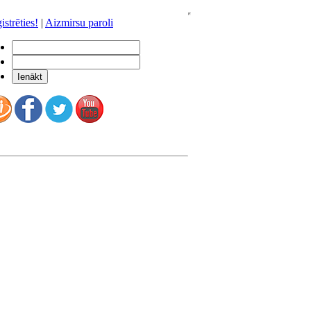
istrēties!
|
Aizmirsu paroli