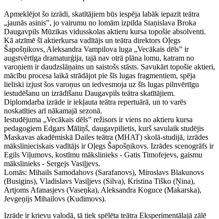
Apmeklējot šo izrādi, skatītājiem būs iespēja labāk iepazīt teātra
„jaunās asinis”, jo vairumu no lomām izpilda Staņislava Broka
Daugavpils Mūzikas vidusskolas aktieru kursa topošie absolventi.
Kā atzīmē šī aktierkursa vadītājs un teātra direktors Oļegs
Šapošņikovs, Aleksandra Vampilova luga „Vecākais dēls” ir
augstvērtīga dramaturģija, tajā nav otrā plāna lomu, katram no
varoņiem ir daudzslāņains un saistošs stāsts. Savukārt topošie aktieri,
mācību procesa laikā strādājot pie šīs lugas fragmentiem, spēja
lieliski izjust šos varoņus un iedvesmoja uz šīs lugas pilnvērtīgu
iestudēšanu un izrādīšanu Daugavpils teātra skatītājiem.
Diplomdarba izrāde ir iekļauta teātra repertuārā, un to varēs
noskatīties arī nākamajā sezonā.
Iestudējuma „Vecākais dēls” režisors ir viens no aktieru kursa
pedagogiem Edgars Māliņš, daugavpilietis, kurš savulaik studējis
Maskavas akadēmiskā Dailes teātra (MHAT) skolā-studijā, izrādes
mākslinieciskais vadītājs ir Oļegs Šapošņikovs. Izrādes scenogrāfs ir
Egils Viļumovs, kostīmu mākslinieks - Gatis Timofejevs, gaismu
mākslinieks - Sergejs Vasiļjevs.
Lomās: Mihails Samodahovs (Sarafanovs), Miroslavs Blakunovs
(Busigins), Vladislavs Vasiļjevs (Silva), Kristina Tiško (Ņina),
Artjoms Afanasjevs (Vaseņka), Aleksandra Koguce (Makarska),
Jevgeņijs Mihailovs (Kudimovs).
Izrāde ir krievu valodā, tā tiek spēlēta teātra Eksperimentālajā zālē