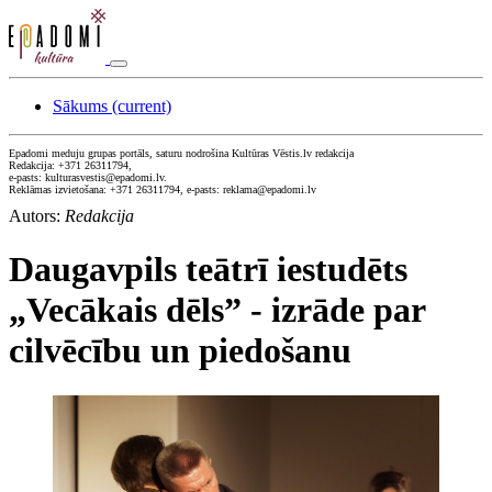
Sākums
(current)
Epadomi meduju grupas portāls, saturu nodrošina Kultūras Vēstis.lv redakcija
Redakcija: +371 26311794,
e-pasts: kulturasvestis@epadomi.lv.
Reklāmas izvietošana: +371 26311794, e-pasts: reklama@epadomi.lv
Autors:
Redakcija
Daugavpils teātrī iestudēts
„Vecākais dēls” - izrāde par
cilvēcību un piedošanu