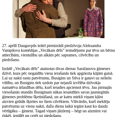
27. aprīlī Daugavpils teātrī pirmizrādi piedzīvoja Aleksandra
Vampilova komēdijas „Vecākais dēls” iestudējums par tēvu un bērnu
attiecībām, vientulību un alkām pēc sapratnes, cilvēcību un
piedošanu.
Izrādē „Vecākais dēls” atainotas divas dienas Sarafanovu ģimenes
dzīvē, kura pēc negaidītu viesu ierašanās tiek apgriezta kājām gaisā.
Lai uz nakti rastu patvērumu, Busigins un Silva ir gatavi uz nelielu
viltību, un Busigins tiek uzdots par nejauši izvēlēta dzīvokļa
namatēva ārlaulības dēlu, kurš ieradies apciemot tēvu. Jau pirmajās
viesošanās stundās Busiginam nākas iesaistīties savas jauniegūtās
ģimenes problēmu šķetināšanā, un ar katru mirkli viņam kļūst
aizvien grūtāk šķirties no šiem cilvēkiem. Viltvārdis, kurš meklēja
patvērumu uz vienu nakti, dažu dienu laikā iegūst kaut ko daudz
vērtīgāku – ģimeni. Tagad viņam jāizlemj – bēgt un aizmirst vai
riskēt, iemīlēt un cerēt uz piedošanu.