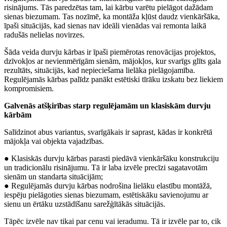
risinājums. Tās paredzētas tam, lai kārbu varētu pielāgot dažādam
sienas biezumam. Tas nozīmē, ka montāža kļūst daudz vienkāršāka,
īpaši situācijās, kad sienas nav ideāli vienādas vai remonta laikā
radušās nelielas novirzes.
Šāda veida durvju kārbas ir īpaši piemērotas renovācijas projektos,
dzīvokļos ar nevienmērīgām sienām, mājokļos, kur svarīgs glīts gala
rezultāts, situācijās, kad nepieciešama lielāka pielāgojamība.
Regulējamās kārbas palīdz panākt estētiski tīrāku izskatu bez liekiem
kompromisiem.
Galvenās atšķirības starp regulējamām un klasiskām durvju
kārbām
Salīdzinot abus variantus, svarīgākais ir saprast, kādas ir konkrētā
mājokļa vai objekta vajadzības.
● Klasiskās durvju kārbas parasti piedāvā vienkāršāku konstrukciju
un tradicionālu risinājumu. Tā ir laba izvēle precīzi sagatavotām
sienām un standarta situācijām;
● Regulējamās durvju kārbas nodrošina lielāku elastību montāžā,
iespēju pielāgoties sienas biezumam, estētiskāku savienojumu ar
sienu un ērtāku uzstādīšanu sarežģītākās situācijās.
Tāpēc izvēle nav tikai par cenu vai ieradumu. Tā ir izvēle par to, cik