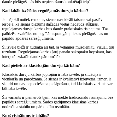
daudz pielāgošanās būs nepieciešams konkrētajā telpā.
Kad labāk izvēlēties regulējamās durvju kārbas?
Ja mājoklī notiek remonts, sienas nav ideāli taisnas vai pastāv
iespēja, ka sienas biezums dažādās vietās nedaudz atšķiras,
regulējamās durvju kārbas būs daudz praktiskāks risinājums. Tās
palīdzēs izvairīties no neglītām spraugām, liekas pielāgošanas un
papildu apdares sarežģījumiem.
Šī izvēle bieži ir gudrāka arī tad, ja vēlamies mūsdienīgu, vizuāli tīru
rezultātu. Regulējamās kārbas ļauj panākt sakoptāku kopskatu, kas
interjerā izskatās daudz pārdomātāk.
Kad pietiek ar klasiskajām durvju kārbām?
Klasiskās durvju kārbas joprojām ir laba izvēle, ja situācija ir
vienkārša un paredzama. Ja sienas ir kvalitatīvi izbūvētas, izmēri ir
skaidri un nav nepieciešama pielāgošana, tad klasiskais variants var
būt laba izvēle.
Šis variants ir piemērots tiem, kas meklē tradicionālu risinājumu bez
papildus sarežģījumiem. Šādos gadījumos klasiskās kārbas
nodrošina stabilu un pārbaudītu rezultātu.
Kurš risinājums ir labāks?