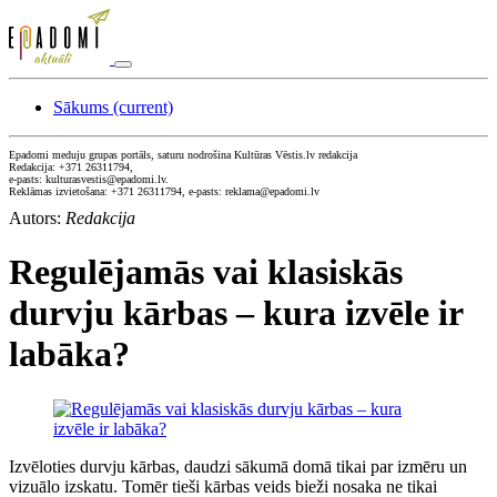
Sākums
(current)
Epadomi meduju grupas portāls, saturu nodrošina Kultūras Vēstis.lv redakcija
Redakcija: +371 26311794,
e-pasts: kulturasvestis@epadomi.lv.
Reklāmas izvietošana: +371 26311794, e-pasts: reklama@epadomi.lv
Autors:
Redakcija
Regulējamās vai klasiskās
durvju kārbas – kura izvēle ir
labāka?
Izvēloties durvju kārbas, daudzi sākumā domā tikai par izmēru un
vizuālo izskatu. Tomēr tieši kārbas veids bieži nosaka ne tikai