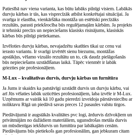
Patiesībā nav viena varianta, kas būtu labāks pilnīgi visiem. Labākās
durvju kārbas ir tās, kas visprecīzāk atbilst konkrētajai situācijai. Ja
svarīga ir elastība, vienkāršāka montāža un estētiski precīzāks
rezultāts, parasti priekšrocība būs regulējamajām kārbām. Ja projekts
ir tehniski precīzs un nepieciešams klasisks risinājums, klasiskās
kārbas būs pilnīgi pietiekamas.
Izvēloties durvju kārbas, nevajadzētu skatīties tikai uz cenu vai
ierasto variantu. Ir svarīgi izvērtēt sienu biezumu, montāžas
apstākļus, vēlamo vizuālo rezultātu un to, cik daudz pielāgošanās
būs nepieciešams uzstādīšanas laikā. Tāpēc vienmēr ir labāk
griezties pie profesionāļiem.
M-Lux – kvalitatīvas durvis, durvju kārbas un furnitūra
Ja Jums ir skaidrs ka patstāvīgi uzstādīt durvis un durvju kārbu, vai
arī Jūs vēlaties labāk uzticēties profesionāļiem, laba izvēle ir M-Lux.
Uzņēmums ar vairāk kā 10 gadu pieredzi izveidoja pārstāvniecību ar
noliktavu Rīgā un piedāvā savas preces 12 pasaules valstu tirgos.
Piedāvājumā ir augstākās kvalitātes pvc logi, ārdurvis dzīvokļiem un
privātmājām no dažādiem materiāliem, ugunsdrošas metāla durvis
un mūsdienīgas iekšdurvis un furnitūra par labākajām cenām.
Piedāvājums būs pietiekošs gan profesionālim, gan jebkuram citam