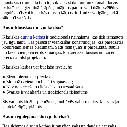
montāžas ērtumu, bet arī to, cik labi, stabili un funkcionāli durvis
izskatīsies ilgtermiņā. Tāpēc jautājums par to, vai labāk izvēlēties
regulējamās vai klasiskās durvju kārbas, ir daudz svarīgāks, nekā
sākumā var šķist.
Kas ir klasiskās durvju kārbas?
Klasiskās
durvju kārbas
ir tradicionāls risinājums, kas tiek izmantots
jau ilgu laiku. Tās parasti ir vienkāršas konstrukcijas, kas paredzētas
konkrētam sienas biezumam. Šāds risinājums ir pārbaudīts, stabils
un bieži vien piemērots situācijās, kur sienas ir taisnas un izmēri
precīzi atbilst projektam.
Klasiskās kārbas var būt laba izvēle, ja:
● Sienu biezums ir precīzs;
● Montāžas vieta ir tehniski sagatavota;
● Nav nepieciešama liela elastība uzstādīšanā;
● Svarīgs ir vienkāršs un tradicionāls risinājums.
Šis variants bieži ir piemērots jaunbūvēs vai projektos, kur viss jau
iepriekš rūpīgi plānots.
Kas ir regulējamās durvju kārbas?
Regulējamās durvju kārbas ir mūsdienīgāks un daudz elastīgāks