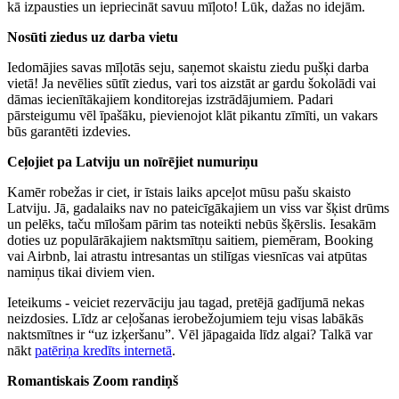
kā izpausties un iepriecināt savuu mīļoto! Lūk, dažas no idejām.
Nosūti ziedus uz darba vietu
Iedomājies savas mīļotās seju, saņemot skaistu ziedu pušķi darba
vietā! Ja nevēlies sūtīt ziedus, vari tos aizstāt ar gardu šokolādi vai
dāmas iecienītākajiem konditorejas izstrādājumiem. Padari
pārsteigumu vēl īpašāku, pievienojot klāt pikantu zīmīti, un vakars
būs garantēti izdevies.
Ceļojiet pa Latviju un noīrējiet numuriņu
Kamēr robežas ir ciet, ir īstais laiks apceļot mūsu pašu skaisto
Latviju. Jā, gadalaiks nav no pateicīgākajiem un viss var šķist drūms
un pelēks, taču mīlošam pārim tas noteikti nebūs šķērslis. Iesakām
doties uz populārākajiem naktsmītņu saitiem, piemēram, Booking
vai Airbnb, lai atrastu intresantas un stilīgas viesnīcas vai atpūtas
namiņus tikai diviem vien.
Ieteikums - veiciet rezervāciju jau tagad, pretējā gadījumā nekas
neizdosies. Līdz ar ceļošanas ierobežojumiem teju visas labākās
naktsmītnes ir “uz izķeršanu”. Vēl jāpagaida līdz algai? Talkā var
nākt
patēriņa kredīts internetā
.
Romantiskais Zoom randiņš