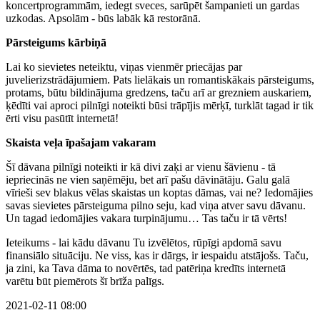
koncertprogrammām, iedegt sveces, sarūpēt šampanieti un gardas
uzkodas. Apsolām - būs labāk kā restorānā.
Pārsteigums kārbiņā
Lai ko sievietes neteiktu, viņas vienmēr priecājas par
juvelierizstrādājumiem. Pats lielākais un romantiskākais pārsteigums,
protams, būtu bildinājuma gredzens, taču arī ar grezniem auskariem,
ķēdīti vai aproci pilnīgi noteikti būsi trāpījis mērķī, turklāt tagad ir tik
ērti visu pasūtīt internetā!
Skaista veļa īpašajam vakaram
Šī dāvana pilnīgi noteikti ir kā divi zaķi ar vienu šāvienu - tā
iepriecinās ne vien saņēmēju, bet arī pašu dāvinātāju. Galu galā
vīrieši sev blakus vēlas skaistas un koptas dāmas, vai ne? Iedomājies
savas sievietes pārsteiguma pilno seju, kad viņa atver savu dāvanu.
Un tagad iedomājies vakara turpinājumu… Tas taču ir tā vērts!
Ieteikums - lai kādu dāvanu Tu izvēlētos, rūpīgi apdomā savu
finansiālo situāciju. Ne viss, kas ir dārgs, ir iespaidu atstājošs. Taču,
ja zini, ka Tava dāma to novērtēs, tad patēriņa kredīts internetā
varētu būt piemērots šī brīža palīgs.
2021-02-11 08:00