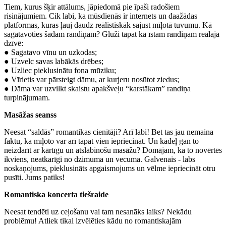
Tiem, kurus šķir attālums, jāpiedomā pie īpaši radošiem
risinājumiem. Cik labi, ka mūsdienās ir internets un daažādas
platformas, kuras ļauj daudz reālistiskāk sajust mīļotā tuvumu. Kā
sagatavoties šādam randiņam? Gluži tāpat kā īstam randiņam reālajā
dzīvē:
● Sagatavo vīnu un uzkodas;
● Uzvelc savas labākās drēbes;
● Uzliec pieklusinātu fona mūziku;
● Vīrietis var pārsteigt dāmu, ar kurjeru nosūtot ziedus;
● Dāma var uzvilkt skaistu apakšveļu “karstākam” randiņa
turpinājumam.
Masāžas seanss
Neesat “saldās” romantikas cienītāji? Arī labi! Bet tas jau nemaina
faktu, ka mīļoto var arī tāpat vien iepriecināt. Un kādēļ gan to
neizdarīt ar kārtīgu un atslābinošu masāžu? Domājam, ka to novērtēs
ikviens, neatkarīgi no dzimuma un vecuma. Galvenais - labs
noskaņojums, pieklusināts apgaismojums un vēlme iepriecināt otru
pusīti. Jums patiks!
Romantiska koncerta tiešraide
Neesat tendēti uz ceļošanu vai tam nesanāks laiks? Nekādu
problēmu! Atliek tikai izvēlēties kādu no romantiskajām