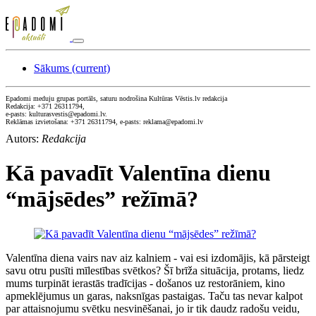
Sākums
(current)
Epadomi meduju grupas portāls, saturu nodrošina Kultūras Vēstis.lv redakcija
Redakcija: +371 26311794,
e-pasts: kulturasvestis@epadomi.lv.
Reklāmas izvietošana: +371 26311794, e-pasts: reklama@epadomi.lv
Autors:
Redakcija
Kā pavadīt Valentīna dienu
“mājsēdes” režīmā?
Valentīna diena vairs nav aiz kalniem - vai esi izdomājis, kā pārsteigt
savu otru pusīti mīlestības svētkos? Šī brīža situācija, protams, liedz
mums turpināt ierastās tradīcijas - došanos uz restorāniem, kino
apmeklējumus un garas, naksnīgas pastaigas. Taču tas nevar kalpot
par attaisnojumu svētku nesvinēšanai, jo ir tik daudz radošu veidu,