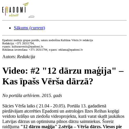
Sākums
(current)
Epadomi meduju grupas portāls, saturu nodrošina Kultūras Vēstis.lv redakcija
Redakcija: +371 26311794,
e-pasts: kulturasvestis@epadomi.lv.
Reklāmas izvietošana: +371 26311794, e-pasts: reklama@epadomi.lv
Autors:
Redakcija
Video: #2 "12 dārzu maģija" –
Kas īpašs Vērša dārzā?
No portāla arhīviem. 2015. gads
Sācies Vērša laiks ( 21.04 - 20.05). Portāla 13. gadadienā
piedāvājam atcerēties Epadomi un astroloģes Ilzes Reihas kopīgi
veidoto krāšņo un ziedošu videoprojektu, kurā varat skatīt jaukākos
Latvijas dārzus un optimisma pilnos dārzu saimniekus. Šoreiz
raidījuma
"12 dārzu maģija" 2.sērija – Vērša dārzs. Viesos pie