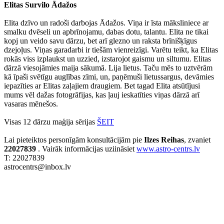
Elitas Survilo Ādažos
Elita dzīvo un radoši darbojas Ādažos. Viņa ir īsta māksliniece ar
smalku dvēseli un apbrīnojamu, dabas dotu, talantu. Elita ne tikai
kopj un veido savu dārzu, bet arī glezno un raksta brīnišķīgus
dzejoļus. Viņas garadarbi ir tiešām vienreizīgi. Varētu teikt, ka Elitas
rokās viss izplaukst un uzzied, izstarojot gaismu un siltumu. Elitas
dārzā viesojāmies maija sākumā. Lija lietus. Taču mēs to uztvērām
kā īpaši svētīgu auglības zīmi, un, paņēmuši lietussargus, devāmies
iepazīties ar Elitas zaļajiem draugiem. Bet tagad Elita atsūtījusi
mums vēl dažas fotogrāfijas, kas ļauj ieskatīties viņas dārzā arī
vasaras mēnešos.
Visas 12 dārzu maģija sērijas
ŠEIT
Lai pieteiktos personīgām konsultācijām pie
Ilzes Reihas
, zvaniet
22027839
. Vairāk informācijas uziināsiet
www.astro-centrs.lv
T: 22027839
astrocentrs@inbox.lv