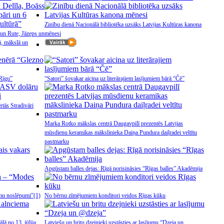
Zinību dienā Nacionālā bibliotēka uzsāks Latvijas Kultūras kanona
 un Rute, Jāzeps un
mēnesi
rā, mākslā un
 Rīgu”
“Satori” šovakar aicina uz literārajiem lasījumiem bārā “Čē”
tās Stradivāri
Marka Rotko mākslas centrā Daugavpilī prezentēs Latvijas
mūsdienu keramikas mākslinieka Daiņa Pundura daiļradei veltītu
pastmarku
Apgūstam balles dejas: Rīgā norisināsies “Rīgas balles” Akadēmija
amu noslēpumi”
(1)
No bērnu zīmējumiem konditori veidos Rīgas kūku
lā no 13. jūlija
Latviešu un britu dzejnieki uzstāsties ar lasījumu “Dzeja un