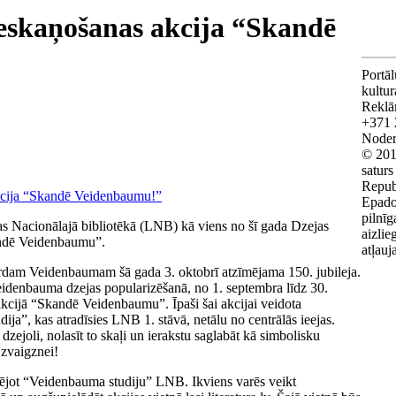
ieskaņošanas akcija “Skandē
Portāl
kultu
Reklā
+371 
Noderī
© 201
saturs
Repub
Epado
pilnīg
ijas Nacionālajā bibliotēkā (LNB) kā viens no šī gada Dzejas
aizlie
andē Veidenbaumu”.
atļauj
rdam Veidenbaumam šā gada 3. oktobrī atzīmējama 150. jubileja.
eidenbauma dzejas popularizēšanā, no 1. septembra līdz 30.
 akcijā “Skandē Veidenbaumu”. Īpaši šai akcijai veidota
ja”, kas atradīsies LNB 1. stāvā, netālu no centrālās ieejas.
ejoli, nolasīt to skaļi un ierakstu saglabāt kā simbolisku
 zvaigznei!
klējot “Veidenbauma studiju” LNB. Ikviens varēs veikt