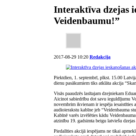
Interaktīva dzejas 
Veidenbaumu!”
2017-08-29 10:20
Redakcija
Piektdien, 1. septembrī, plkst. 15.00 Latv
dienu pasākumiem tiks atklāta akcija “Sk
Visās paaudzēs lasītajam dzejniekam Edua
Aicinot sabiedrību dot savu ieguldījumu V
novembrim ikvienam ir iespēja iesaistīties
audioierakstu kabīne jeb “Veidenbauma studi
Kabīnē varēs izvēlēties kādu Veidenbauma dz
atzinību 19. gadsimta beigu latviešu dzejas
Piedalīties akcijā iespējams ne tikai apme