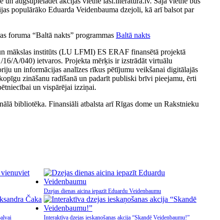
 un augšupielādēt akcijas vietnē lasi.literatura.lv. Šajā vietnē būs
akcijas populārāko Eduarda Veidenbauma dzejoli, kā arī balsot par
ūras foruma “Baltā nakts” programmas
Baltā nakts
 un mākslas institūts (LU LFMI) ES ERAF finansētā projektā
/16/A/040) ietvaros. Projekta mērķis ir izstrādāt virtuālu
oriju un informācijas analīzes rīkus pētījumu veikšanai digitālajās
 kopīgu zināšanu radīšanā un padarīt publiski brīvi pieejamu, ērti
tniecībai un vispārējai izziņai.
nālā bibliotēka. Finansiāli atbalsta arī Rīgas dome un Rakstnieku
Dzejas dienas aicina iepazīt Eduardu Veidenbaumu
alvai
Interaktīva dzejas ieskaņošanas akcija “Skandē Veidenbaumu!”