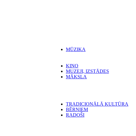
MŪZIKA
KINO
MUZEJI, IZSTĀDES
MĀKSLA
TRADICIONĀLĀ KULTŪRA
BĒRNIEM
RADOŠI