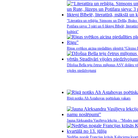
“Literatūra un reliģija. Simsons un Delīla, Boāss
Potifara sieva: 3 pāri un 6 likteņi Bībelē, literatū
kultūrā”
Rīgas svētkos aicina piedalīties plenērā “Glezno
Džošua Bella teju četrus miljonus ASV dolāru vēr
vijoles piedzīvojumi
Rīgā notiks Ah Astahovas poētiskais vakars
Jauna Aleksandra Vasiļjeva lekcija – “Modes n
Nedēļas nogale Francijas krāsās Kalnciema kvartā