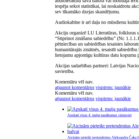
audioierakstu savā datorā vai mobilajā ierīcē
iespēja sekot statistikai, lai noskaidrotu 
sev tīkamāko dzejas skandējumu.
Audiokabīne ir arī daļa no mūsdienu kult
Akciju organizē LU Literatūras, folkloras
“Stiprinot zināšanu sabiedrību” (Nr. 1.1.1.1
pētniecības un sabiedrības iesaistes laborat
humanitārajās zinātnēs, iesaistīt sabiedrību
lietojamu apjomīgu kultūras datu kopumu pē
Akcijas sadarbības partneri: Latvijas Nacio
savienība.
Komentāru vēl nav.
atjaunot komentārus
vispirms: jaunākie
Komentāru vēl nav.
atjaunot komentārus
vispirms: jaunākie
Apskati visus 4. maija pasākumus vienuviet
Aicinām pieteikt pretendentus Aleksandra Čaka b