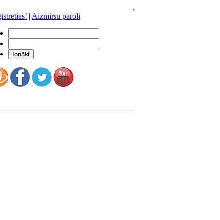
istrēties!
|
Aizmirsu paroli