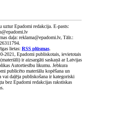
u uztur Epadomi redakcija. E-pasts:
ra@epadomi.lv
mas daļa: reklama@epadomi.lv, Tālr.:
26311794.
gas lietas:
RSS plūsmas
.
0-2021, Epadomi publiskotais, ievietotais
 (materiāli) ir aizsargāti saskaņā ar Latvijas
likas Autortiesību likumu. Jebkura
mi publicēto materiālu kopēšana un
a vai daļēja publiskošana ir kategoriski
gta bez Epadomi redakcijas rakstiskas
as.