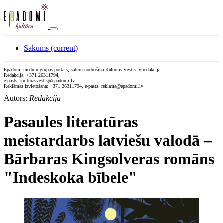
Sākums
(current)
Epadomi meduju grupas portāls, saturu nodrošina Kultūras Vēstis.lv redakcija
Redakcija: +371 26311794,
e-pasts: kulturasvestis@epadomi.lv.
Reklāmas izvietošana: +371 26311794, e-pasts: reklama@epadomi.lv
Autors:
Redakcija
Pasaules literatūras
meistardarbs latviešu valodā –
Bārbaras Kingsolveras romāns
"Indeskoka bībele"