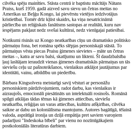
cilvēka spēju mainīties. Stāsta centrā ir baptistu mācītājs Nātans
Praiss, kurš 1959. gadā aizved savu sievu un četras meitas no
Amerikas uz Beļģu Kongo, lai pievērstu vietējos iedzīvotājus
kristietībai. Tomēr drīz kļūst skaidrs, ka viņa nesatricināmā
pārliecība un reliģiskais fanātisms sastopas ar realitāti, kuru nav
iespējams pakļaut nedz svešai kultūrai, nedz vienīgajai patiesībai.
Notikumi risinās uz Kongo neatkarības cīņu un dramatisko politisko
pārmaiņu fona, bet romāna spēks slēpjas personiskajā stāstā. To
pārmaiņus vēsta piecas Praisu ģimenes sievietes – māte un četras
meitas –, katra ar savu balsi, skatījumu un likteni. Šī daudzbalsība
ļauj lasītājam ieraudzīt vienas ģimenes dramatiskās pārmaiņas un tās
sieviešu ceļu uz pašnoteikšanos, vienlaikus atklājot jautājumus par
identitāti, vainu, atbildību un piederību.
Bārbara Kingsolvera meistarīgi savij vēsturi ar personāžu
personiskiem pārdzīvojumiem, radot darbu, kas vienlaikus ir
aizraujošs, emocionāli piesātināts un intelektuāli rosinošs. Romānā
spilgti atklājas tādas tēmas kā ģimenes attiecības, sieviešu
neatkarība, reliģijas un varas attiecības, kultūru atšķirības, cilvēka
saikne ar dabu un koloniālisma mantojums. Autores bagātīgā, tēlainā
valoda, asprātīgā ironija un dziļā empātija pret saviem varoņiem
padarījusi "Indeskoka bībeli" par vienu no nozīmīgākajiem
postkoloniālās literatūras darbiem.