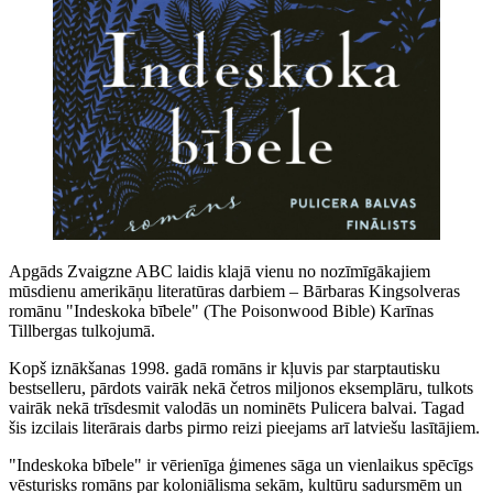
Apgāds Zvaigzne ABC laidis klajā vienu no nozīmīgākajiem
mūsdienu amerikāņu literatūras darbiem – Bārbaras Kingsolveras
romānu "Indeskoka bībele" (The Poisonwood Bible) Karīnas
Tillbergas tulkojumā.
Kopš iznākšanas 1998. gadā romāns ir kļuvis par starptautisku
bestselleru, pārdots vairāk nekā četros miljonos eksemplāru, tulkots
vairāk nekā trīsdesmit valodās un nominēts Pulicera balvai. Tagad
šis izcilais literārais darbs pirmo reizi pieejams arī latviešu lasītājiem.
"Indeskoka bībele" ir vērienīga ģimenes sāga un vienlaikus spēcīgs
vēsturisks romāns par koloniālisma sekām, kultūru sadursmēm un