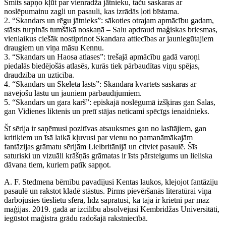
Smits sapņo kļūt par vienradža jātnieku, taču saskaras ar
noslēpumainu zagli un pasauli, kas izrādās ļoti bīstama.
2. “Skandars un rēgu jātnieks”: sākoties otrajam apmācību gadam,
stāsts turpinās tumšākā noskaņā – Salu apdraud maģiskas briesmas,
vienlaikus ciešāk nostiprinot Skandara attiecības ar jauniegūtajiem
draugiem un viņa māsu Kennu.
3. “Skandars un Haosa atlases”: trešajā apmācību gadā varoņi
piedalās biedējošās atlasēs, kurās tiek pārbaudītas viņu spējas,
draudzība un uzticība.
4. “Skandars un Skeleta lāsts”: Skandara kvartets saskaras ar
nāvējošu lāstu un jauniem pārbaudījumiem.
5. “Skandars un gara karš”: episkajā noslēgumā izšķiras gan Salas,
gan Vidienes liktenis un pretī stājas neticami spēcīgs ienaidnieks.
Šī sērija ir saņēmusi pozitīvas atsauksmes gan no lasītājiem, gan
kritiķiem un īsā laikā kļuvusi par vienu no pamanāmākajām
fantāzijas grāmatu sērijām Lielbritānijā un citviet pasaulē. Šīs
saturiski un vizuāli krāšņās grāmatas ir īsts pārsteigums un lieliska
dāvana tiem, kuriem patīk sapņot.
A. F. Stedmena bērnību pavadījusi Kentas laukos, klejojot fantāziju
pasaulē un rakstot kladē stāstus. Pirms pievēršanās literatūrai viņa
darbojusies tieslietu sfērā, līdz sapratusi, ka tajā ir krietni par maz
maģijas. 2019. gadā ar izcilību absolvējusi Kembridžas Universitāti,
iegūstot maģistra grādu radošajā rakstniecībā.