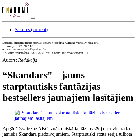
Sākums
(current)
Epadomi meduju grupas portāls, saturu nodrošina Kultūras Vēstis.lv redakcija
Redakcija: +371 26311794,
e-pasts: kulturasvestis@epadomi.lv.
Reklāmas izvietošana: +371 26311794, e-pasts: reklama@epadomi.lv
Autors:
Redakcija
“Skandars” – jauns
starptautisks fantāzijas
bestsellers jaunajiem lasītājiem
Apgādā Zvaigzne ABC iznāk episkā fantāzijas sērija par vienradžu
jātnieka Skandara piedzīvojumiem. Starptautiski atzītā sērija tulkota