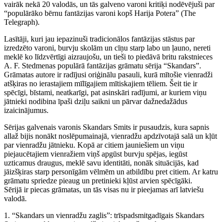
vairāk nekā 20 valodās, un tās galveno varoni kritiķi nodēvējuši par
“populārāko bērnu fantāzijas varoni kopš Harija Potera” (The
Telegraph).
Lasītāji, kuri jau iepazinuši tradicionālos fantāzijas stāstus par
izredzēto varoni, burvju skolām un cīņu starp labo un ļauno, nereti
meklē ko līdzvērtīgi aizraujošu, un tieši to piedāvā britu rakstnieces
A. F. Stedmenas populārā fantāzijas grāmatu sērija “Skandars”.
Grāmatas autore ir radījusi oriģinālu pasauli, kurā mītošie vienradži
atšķiras no ierastajiem mīlīgajiem mītiskajiem tēliem. Šeit tie ir
spēcīgi, bīstami, neatkarīgi, pat asinskāri radījumi, ar kuriem viņu
jātnieki nodibina īpaši dziļu saikni un pārvar dažnedažādus
izaicinājumus.
Sērijas galvenais varonis Skandars Smits ir pusaudzis, kura sapnis
allaž bijis nonākt noslēpumainajā, vienradžu apdzīvotajā salā un kļūt
par vienradžu jātnieku. Kopā ar citiem jauniešiem un viņu
piejaucētajiem vienražiem viņš apgūst burvju spējas, iegūst
uzticamus draugus, meklē savu identitāti, nonāk situācijās, kad
jāizšķiras starp personīgām vēlmēm un atbildību pret citiem. Ar katru
grāmatu spriedze pieaug un pretinieki kļūst arvien spēcīgāki.
Sērijā ir piecas grāmatas, un tās visas nu ir pieejamas arī latviešu
valodā.
1. “Skandars un vienradžu zaglis”: trīspadsmitgadīgais Skandars