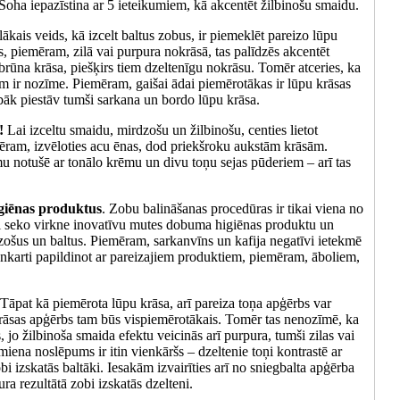
Soha iepazīstina ar 5 ieteikumiem, kā akcentēt žilbinošu smaidu.
ākais veids, kā izcelt baltus zobus, ir piemeklēt pareizo lūpu
s, piemēram, zilā vai purpura nokrāsā, tas palīdzēs akcentēt
brūna krāsa, piešķirs tiem dzeltenīgu nokrāsu. Tomēr atceries, ka
nim ir nozīme. Piemēram, gaišai ādai piemērotākas ir lūpu krāsas
bāk piestāv tumši sarkana un bordo lūpu krāsa.
!
Lai izceltu smaidu, mirdzošu un žilbinošu, centies lietot
ēram, izvēloties acu ēnas, dod priekšroku aukstām krāsām.
mu notušē ar tonālo krēmu un divu toņu sejas pūderiem – arī tas
giēnas produktus
. Zobu balināšanas procedūras ir tikai viena no
ai seko virkne inovatīvu mutes dobuma higiēnas produktu un
zošus un baltus. Piemēram, sarkanvīns un kafija negatīvi ietekmē
enkarti papildinot ar pareizajiem produktiem, piemēram, āboliem,
 Tāpat kā piemērota lūpu krāsa, arī pareiza toņa apģērbs var
nokrāsas apģērbs tam būs vispiemērotākais. Tomēr tas nenozīmē, ka
bs, jo žilbinoša smaida efektu veicinās arī purpura, tumši zilas vai
iena noslēpums ir itin vienkāršs – dzeltenie toņi kontrastē ar
bi izskatās baltāki. Iesakām izvairīties arī no sniegbalta apģērba
ra rezultātā zobi izskatās dzelteni.