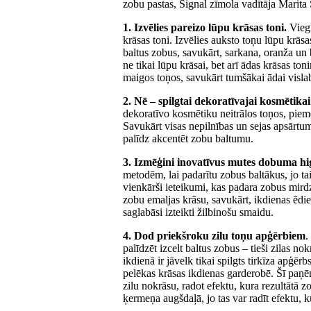
zobu pastas, Signal zīmola vadītāja Marita 
1. Izvēlies pareizo lūpu krāsas toni.
Viegl
krāsas toni. Izvēlies auksto toņu lūpu krāsa
baltus zobus, savukārt, sarkana, oranža un 
ne tikai lūpu krāsai, bet arī ādas krāsas to
maigos toņos, savukārt tumšākai ādai visla
2. Nē – spilgtai dekoratīvajai kosmētikai
dekoratīvo kosmētiku neitrālos toņos, piem
Savukārt visas nepilnības un sejas apsārtu
palīdz akcentēt zobu baltumu.
3. Izmēģini inovatīvus mutes dobuma hi
metodēm, lai padarītu zobus baltākus, jo t
vienkārši ieteikumi, kas padara zobus mird
zobu emaljas krāsu, savukārt, ikdienas ēdi
saglabāsi izteikti žilbinošu smaidu.
4. Dod priekšroku zilu toņu apģērbiem
.
palīdzēt izcelt baltus zobus – tieši zilas 
ikdienā ir jāvelk tikai spilgts tirkīza apģēr
pelēkas krāsas ikdienas garderobē. Šī paņēm
zilu nokrāsu, radot efektu, kura rezultātā zo
ķermeņa augšdaļā, jo tas var radīt efektu, ku