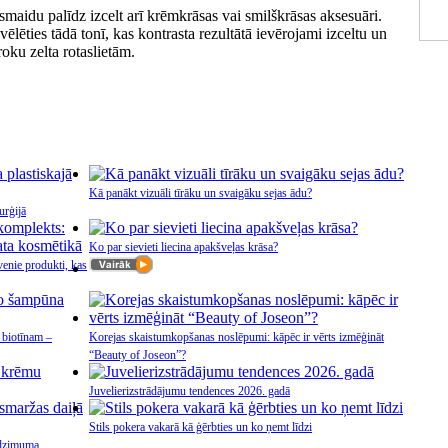
 smaidu palīdz izcelt arī krēmkrāsas vai smilškrāsas aksesuāri.
lēties tādā tonī, kas kontrasta rezultātā ievērojami izceltu un
roku zelta rotaslietām.
Kā panākt vizuāli tīrāku un svaigāku sejas ādu?
urģijā
Ko par sievieti liecina apakšveļas krāsa?
venie produkti, kas
 biotīnam –
Korejas skaistumkopšanas noslēpumi: kāpēc ir vērts izmēģināt
“Beauty of Joseon”?
Juvelierizstrādājumu tendences 2026. gadā
Stils pokera vakarā kā ģērbties un ko ņemt līdzi
 dzimuma