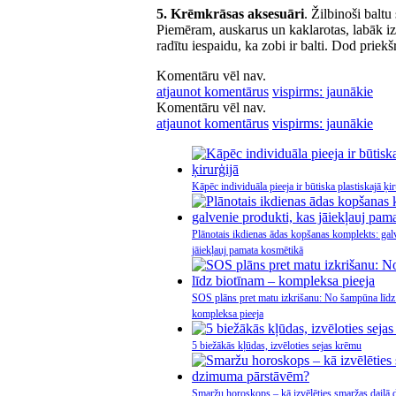
5. Krēmkrāsas aksesuāri
. Žilbinoši baltu
Piemēram, auskarus un kaklarotas, labāk izvē
radītu iespaidu, ka zobi ir balti. Dod priekš
Komentāru vēl nav.
atjaunot komentārus
vispirms: jaunākie
Komentāru vēl nav.
atjaunot komentārus
vispirms: jaunākie
Kāpēc individuāla pieeja ir būtiska plastiskajā ķir
Plānotais ikdienas ādas kopšanas komplekts: gal
jāiekļauj pamata kosmētikā
SOS plāns pret matu izkrišanu: No šampūna līdz
kompleksa pieeja
5 biežākās kļūdas, izvēloties sejas krēmu
Smaržu horoskops – kā izvēlēties smaržas daiļā