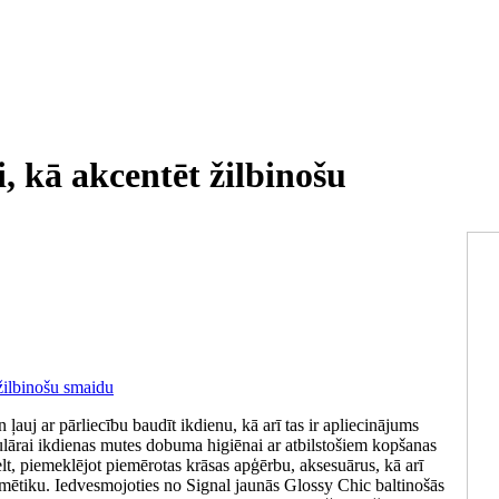
, kā akcentēt žilbinošu
 ļauj ar pārliecību baudīt ikdienu, kā arī tas ir apliecinājums
lārai ikdienas mutes dobuma higiēnai ar atbilstošiem kopšanas
lt, piemeklējot piemērotas krāsas apģērbu, aksesuārus, kā arī
osmētiku. Iedvesmojoties no Signal jaunās Glossy Chic baltinošās