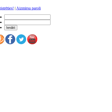
istrēties!
|
Aizmirsu paroli