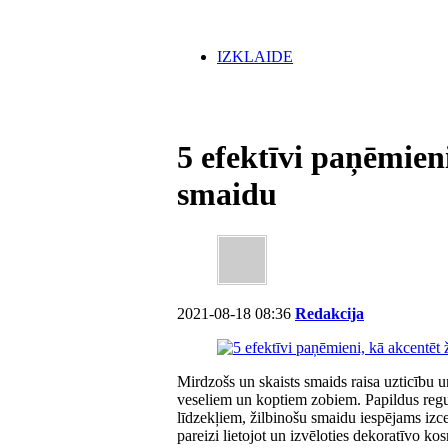
IZKLAIDE
5 efektīvi paņēmieni
smaidu
2021-08-18 08:36
Redakcija
Mirdzošs un skaists smaids raisa uzticību un
veseliem un koptiem zobiem. Papildus regu
līdzekļiem, žilbinošu smaidu iespējams izce
pareizi lietojot un izvēloties dekoratīvo k