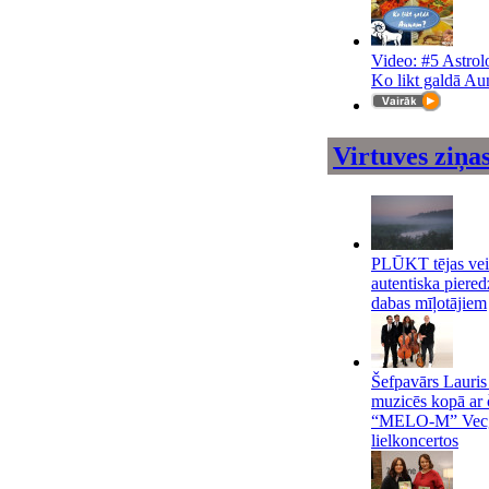
Video: #5 Astrol
Ko likt galdā A
Virtuves ziņa
PLŪKT tējas vei
autentiska piere
dabas mīļotājiem
Šefpavārs Lauris
muzicēs kopā ar č
“MELO-M” Vec
lielkoncertos