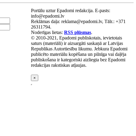
Portālu uztur Epadomi redakcija. E-pasts:
info@epadomi.lv
Reklāmas daļa: reklama@epadomi.lv, Tālr.: +371
26311794.
Noderīgas lietas:
RSS plūsmas
.
© 2010-2021, Epadomi publiskotais, ievietotais
saturs (materiāli) ir aizsargāti saskaņā ar Latvijas
Republikas Autortiesību likumu. Jebkura Epadomi
publicēto materiālu kopēšana un pilnīga vai daļēja
publiskošana ir kategoriski aizliegta bez Epadomi
redakcijas rakstiskas atļaujas.
×