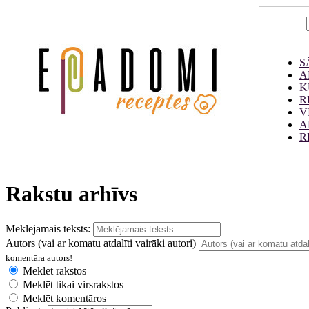
S
A
K
R
V
A
R
Rakstu arhīvs
Meklējamais teksts:
Autors (vai ar komatu atdalīti vairāki autori)
komentāra autors!
Meklēt rakstos
Meklēt tikai virsrakstos
Meklēt komentāros