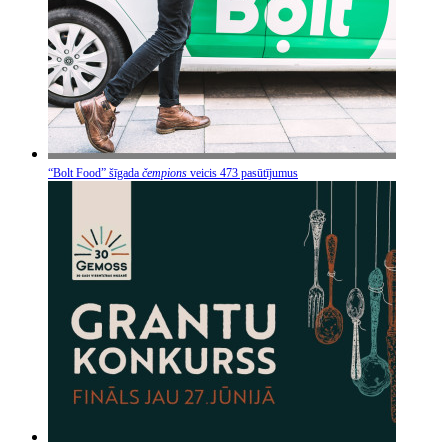
“Bolt Food” šīgada
čempions
veicis 473 pasūtījumus