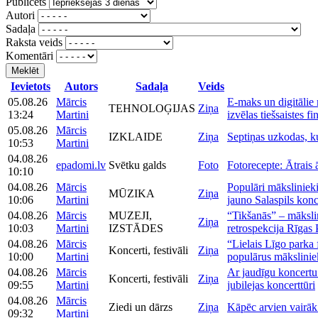
Publicēts
Autori
Sadaļa
Raksta veids
Komentāri
Meklēt
Ievietots
Autors
Sadaļa
Veids
05.08.26
Mārcis
E-maks un digitālie 
TEHNOLOĢIJAS
Ziņa
13:24
Martini
izvēlas tiešsaistes f
05.08.26
Mārcis
IZKLAIDE
Ziņa
Septiņas uzkodas, ku
10:53
Martini
04.08.26
epadomi.lv
Svētku galds
Foto
Fotorecepte: Ātrais 
10:10
04.08.26
Mārcis
Populāri māksliniek
MŪZIKA
Ziņa
10:06
Martini
jauno Salaspils konc
04.08.26
Mārcis
MUZEJI,
“Tikšanās” – māksl
Ziņa
10:03
Martini
IZSTĀDES
retrospekcija Rīgas
04.08.26
Mārcis
“Lielais Līgo parka 
Koncerti, festivāli
Ziņa
10:00
Martini
populārus mākslinie
04.08.26
Mārcis
Ar jaudīgu koncertu
Koncerti, festivāli
Ziņa
09:55
Martini
jubilejas koncerttūri
04.08.26
Mārcis
Ziedi un dārzs
Ziņa
Kāpēc arvien vairāk 
09:32
Martini