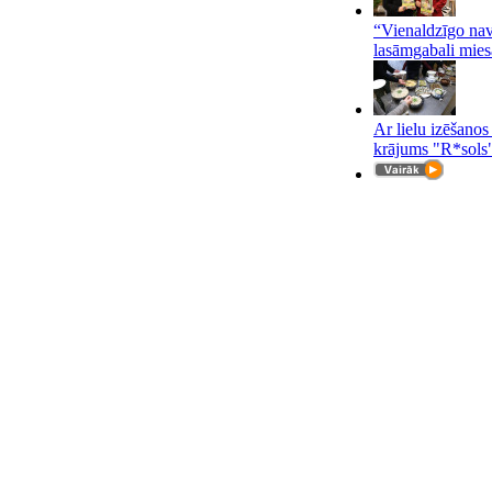
“Vienaldzīgo nav
lasāmgabali mies
Ar lielu izēšanos
krājums "R*sols