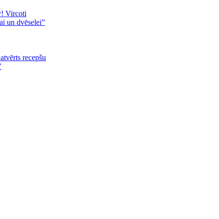
! Vircoti
ai un dvēselei”
 atvērts recepšu
"