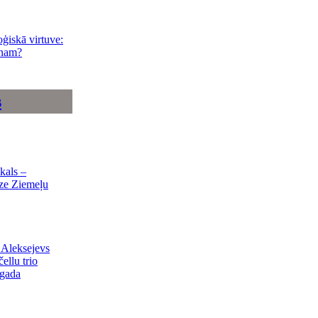
oģiskā virtuve:
unam?
s
kals –
dze Ziemeļu
 Aleksejevs
ellu trio
gada