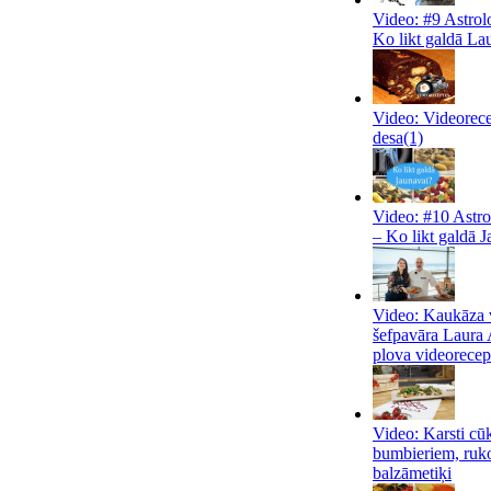
Video: #9 Astrol
Ko likt galdā La
Video: Videorece
desa
(1)
Video: #10 Astro
– Ko likt galdā 
Video: Kaukāza v
šefpavāra Laura 
plova videorecep
Video: Karsti cūk
bumbieriem, ruk
balzāmetiķi