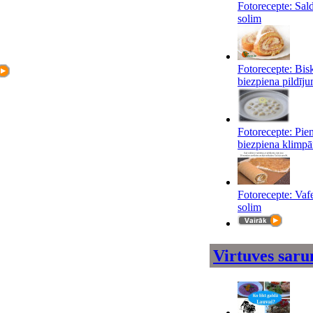
Fotorecepte: Sald
solim
Fotorecepte: Bisk
biezpiena pildīj
Fotorecepte: Pie
biezpiena klimpā
Fotorecepte: Vafe
solim
Virtuves saru