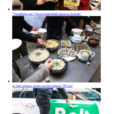
“Vienaldzīgo nav! Vircoti lasāmgabali miesai un dvēselei”
Ar lielu izēšanos atvērts recepšu krājums "R*sols"