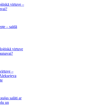
oģiskā virtuve –
uvai?
pte – saldā
loģiskā virtuve
Jaunavai?
irtuve –
Aleksejeva
te
gaļas salāti ar
olu un