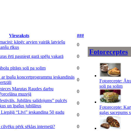
Virsraksts
###
maciņi: kāpēc arvien vairāk latviešu
0
inanšu rīkus
Fotoreceptes
ras ērti pasniegt garā spēļu vakarā
0
ābolu pīrāgs soli pa solim
0
i ar īpašu koncertprogrammu ieskandinās
0
Fotorecepte: Ātra
ertzāli
soli pa solim
inieces Marutas Raudes darbu
0
 Porcelāna muzejā
festivāls. Jubilāru salidojums” pulcēs
0
kus un īpašus jubilārus
Fotorecepte: Kart
 Liepājā “Līvi” ieskandina 50 gadu
gaļas sacepums s
0
cilvēku pērk sēklas internetā?
0