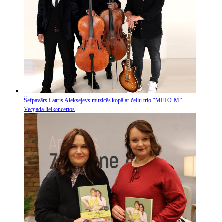
Šefpavārs Lauris Aleksejevs muzicēs kopā ar čellu trio “MELO-M”
Vecgada lielkoncertos