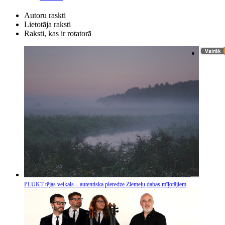
Autoru raskti
Lietotāja raksti
Raksti, kas ir rotatorā
PLŪKT tējas veikals – autentiska pieredze Ziemeļu dabas mīļotājiem