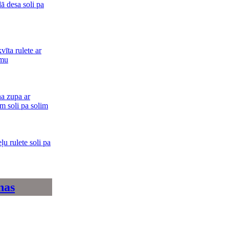
ā desa soli pa
vīta rulete ar
umu
na zupa ar
m soli pa solim
ļu rulete soli pa
nas