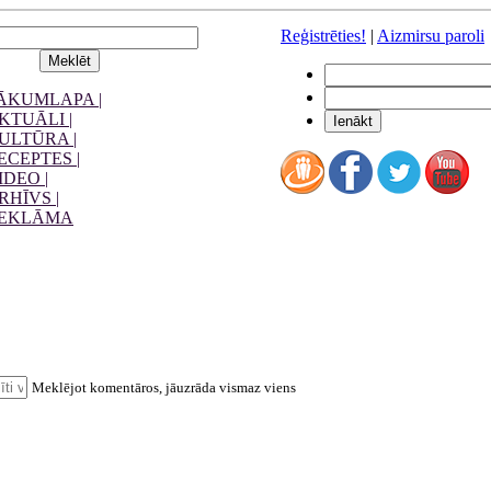
Reģistrēties!
|
Aizmirsu paroli
ĀKUMLAPA |
KTUĀLI |
ULTŪRA |
ECEPTES |
IDEO |
RHĪVS |
EKLĀMA
Meklējot komentāros, jāuzrāda vismaz viens