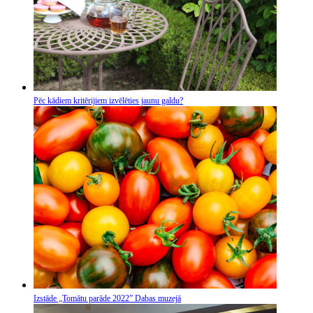
Pēc kādiem kritērijiem izvēlēties jaunu galdu?
Izstāde „Tomātu parāde 2022” Dabas muzejā