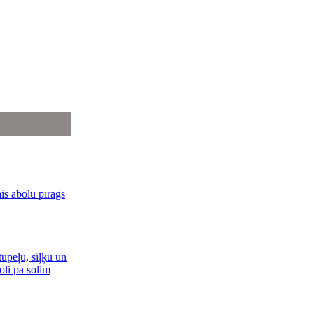
is ābolu pīrāgs
upeļu, siļķu un
oli pa solim