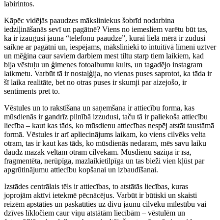
labirintos.
Kāpēc vidējās paaudzes māksliniekus šobrīd nodarbina
iedziļināšanās sevī un pagātnē? Viens no iemesliem varētu būt tas,
ka ir izaugusi jauna “telefonu paaudze”, kurai lielā mērā ir zudusi
saikne ar pagātni un, iespējams, mākslinieki to intuitīvā līmenī uztver
un mēģina caur saviem darbiem mest tiltu starp tiem laikiem, kad
bija vēstuļu un ģimenes fotoalbumu kults, un tagadējo instagram
laikmetu. Varbūt tā ir nostaļģija, no vienas puses saprotot, ka tāda ir
šī laika realitāte, bet no otras puses ir skumji par aizejošo, ir
sentiments pret to.
Vēstules un to rakstīšana un saņemšana ir attiecību forma, kas
mūsdienās ir gandrīz pilnībā izzudusi, taču tā ir paliekoša attiecību
liecība – kaut kas tāds, ko mūsdienu attiecības nespēj atstāt taustāmā
formā. Vēstules ir arī apliecinājums laikam, ko viens cilvēks velta
otram, tas ir kaut kas tāds, ko mūsdienās nedaram, mēs savu laiku
daudz mazāk veltam otram cilvēkam. Mūsdienu saziņa ir īsa,
fragmentēta, nerūpīga, mazlaikietilpīga un tas bieži vien kļūst par
apgrūtinājumu attiecību kopšanai un izbaudīšanai.
Izstādes centrālais tēls ir attiecības, to atstātās liecības, kuras
joprojām aktīvi ietekmē pēcnācējus. Varbūt ir būtiski un skaisti
reizēm apstāties un paskatīties uz divu jaunu cilvēku mīlestību vai
dzīves līkločiem caur viņu atstātām liecībām – vēstulēm un