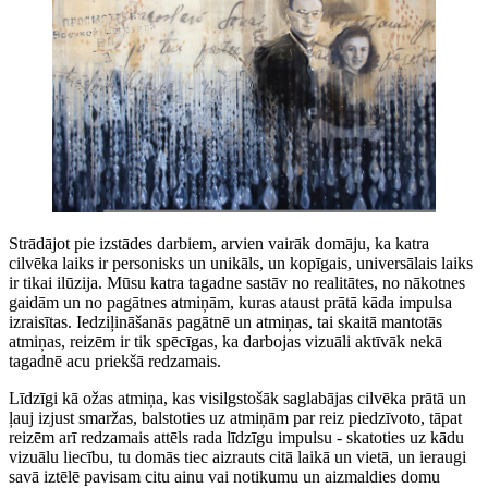
Strādājot pie izstādes darbiem, arvien vairāk domāju, ka katra
cilvēka laiks ir personisks un unikāls, un kopīgais, universālais laiks
ir tikai ilūzija. Mūsu katra tagadne sastāv no realitātes, no nākotnes
gaidām un no pagātnes atmiņām, kuras ataust prātā kāda impulsa
izraisītas. Iedziļināšanās pagātnē un atmiņas, tai skaitā mantotās
atmiņas, reizēm ir tik spēcīgas, ka darbojas vizuāli aktīvāk nekā
tagadnē acu priekšā redzamais.
Līdzīgi kā ožas atmiņa, kas visilgstošāk saglabājas cilvēka prātā un
ļauj izjust smaržas, balstoties uz atmiņām par reiz piedzīvoto, tāpat
reizēm arī redzamais attēls rada līdzīgu impulsu - skatoties uz kādu
vizuālu liecību, tu domās tiec aizrauts citā laikā un vietā, un ieraugi
savā iztēlē pavisam citu ainu vai notikumu un aizmaldies domu