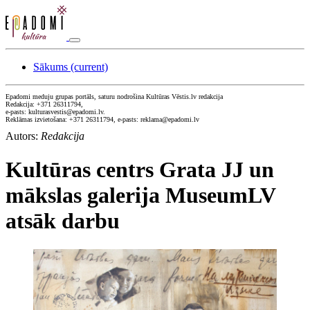
Sākums
(current)
Epadomi meduju grupas portāls, saturu nodrošina Kultūras Vēstis.lv redakcija
Redakcija: +371 26311794,
e-pasts: kulturasvestis@epadomi.lv.
Reklāmas izvietošana: +371 26311794, e-pasts: reklama@epadomi.lv
Autors:
Redakcija
Kultūras centrs Grata JJ un
mākslas galerija MuseumLV
atsāk darbu