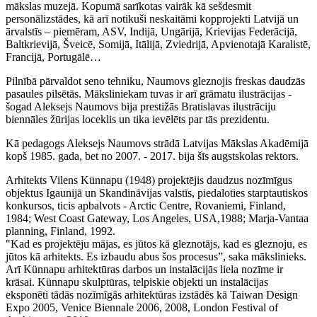
mākslas muzejā. Kopumā sarīkotas vairāk kā sešdesmit
personālizstādes, kā arī notikuši neskaitāmi kopprojekti Latvijā un
ārvalstīs – piemēram, ASV, Indijā, Ungārijā, Krievijas Federācijā,
Baltkrievijā, Šveicē, Somijā, Itālijā, Zviedrijā, Apvienotajā Karalistē,
Francijā, Portugālē…
Pilnībā pārvaldot seno tehniku, Naumovs gleznojis freskas daudzās
pasaules pilsētās. Māksliniekam tuvas ir arī grāmatu ilustrācijas -
šogad Aleksejs Naumovs bija prestižās Bratislavas ilustrāciju
biennāles žūrijas loceklis un tika ievēlēts par tās prezidentu.
Kā pedagogs Aleksejs Naumovs strādā Latvijas Mākslas Akadēmijā
kopš 1985. gada, bet no 2007. - 2017. bija šīs augstskolas rektors.
Arhitekts Vilens Künnapu (1948) projektējis daudzus nozīmīgus
objektus Igaunijā un Skandināvijas valstīs, piedaloties starptautiskos
konkursos, ticis apbalvots - Arctic Centre, Rovaniemi, Finland,
1984; West Coast Gateway, Los Angeles, USA,1988; Marja-Vantaa
planning, Finland, 1992.
"Kad es projektēju mājas, es jūtos kā gleznotājs, kad es gleznoju, es
jūtos kā arhitekts. Es izbaudu abus šos procesus”, saka mākslinieks.
Arī Künnapu arhitektūras darbos un instalācijās liela nozīme ir
krāsai. Künnapu skulptūras, telpiskie objekti un instalācijas
eksponēti tādās nozīmīgās arhitektūras izstādēs kā Taiwan Design
Expo 2005, Venice Biennale 2006, 2008, London Festival of