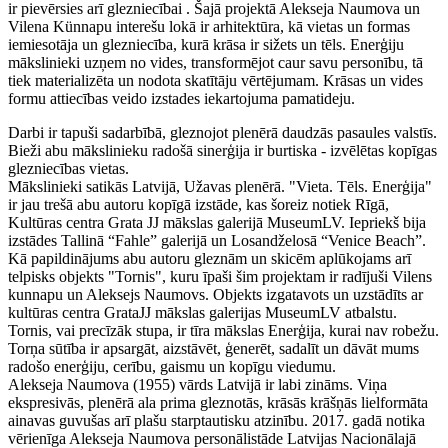
ir pievērsies arī glezniecībai . Šajā projektā Alekseja Naumova un
Vilena Künnapu interešu lokā ir arhitektūra, kā vietas un formas
iemiesotāja un glezniecība, kurā krāsa ir sižets un tēls. Enerģiju
mākslinieki uzņem no vides, transformējot caur savu personību, tā
tiek materializēta un nodota skatītāju vērtējumam. Krāsas un vides
formu attiecības veido izstades iekartojuma pamatideju.
Darbi ir tapuši sadarbībā, gleznojot plenērā daudzās pasaules valstīs.
Bieži abu mākslinieku radošā sinerģija ir burtiska - izvēlētas kopīgas
glezniecības vietas.
Mākslinieki satikās Latvijā, Užavas plenērā. "Vieta. Tēls. Enerģija"
ir jau trešā abu autoru kopīgā izstāde, kas šoreiz notiek Rīgā,
Kultūras centra Grata JJ mākslas galerijā MuseumLV. Iepriekš bija
izstādes Tallinā “Fahle” galerijā un Losandželosā “Venice Beach”.
Kā papildinājums abu autoru gleznām un skicēm aplūkojams arī
telpisks objekts "Tornis", kuru īpaši šim projektam ir radījuši Vilens
kunnapu un Aleksejs Naumovs. Objekts izgatavots un uzstādīts ar
kultūras centra GrataJJ mākslas galerijas MuseumLV atbalstu.
Tornis, vai precīzāk stupa, ir tīra mākslas Enerģija, kurai nav robežu.
Torņa sūtība ir apsargāt, aizstāvēt, ģenerēt, sadalīt un dāvāt mums
radošo enerģiju, cerību, gaismu un kopīgu viedumu.
Alekseja Naumova (1955) vārds Latvijā ir labi zināms. Viņa
ekspresivās, plenērā ala prima gleznotās, krāsās krāšņās lielformāta
ainavas guvušas arī plašu starptautisku atzinību. 2017. gadā notika
vērienīga Alekseja Naumova personālistāde Latvijas Nacionālajā