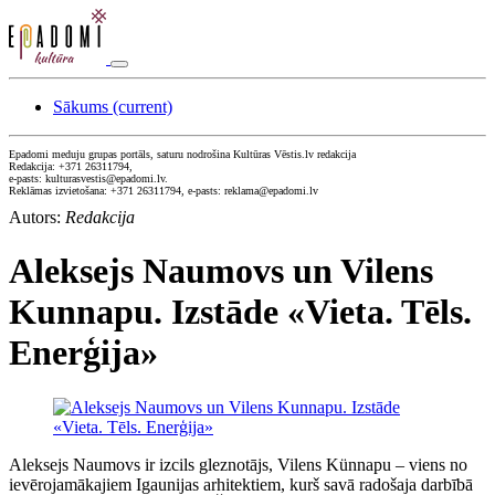
Sākums
(current)
Epadomi meduju grupas portāls, saturu nodrošina Kultūras Vēstis.lv redakcija
Redakcija: +371 26311794,
e-pasts: kulturasvestis@epadomi.lv.
Reklāmas izvietošana: +371 26311794, e-pasts: reklama@epadomi.lv
Autors:
Redakcija
Aleksejs Naumovs un Vilens
Kunnapu. Izstāde «Vieta. Tēls.
Enerģija»
Aleksejs Naumovs ir izcils gleznotājs, Vilens Künnapu – viens no
ievērojamākajiem Igaunijas arhitektiem, kurš savā radošaja darbībā