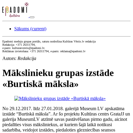
Sākums
(current)
Epadomi meduju grupas portāls, saturu nodrošina Kultūras Vēstis.lv redakcija
Redakcija: +371 26311794,
e-pasts: kulturasvestis@epadomi.lv.
Reklāmas izvietošana: +371 26311794, e-pasts: reklama@epadomi.lv
Autors:
Redakcija
Mākslinieku grupas izstāde
«Burtiskā māksla»
No 29.12.2017. līdz 27.01.2018. galerijā Museum LV apskatāma
izstāde “Burtiskā māksla”. Ar šo projektu Kultūras centrs GrataJJ un
galerija MuseumLV atzīmē savas pastāvēšanas pirmo gadu, aicinot
piedalīties visus māksliniekus, ar kuriem šajā laikā notikusi
sadarbība, veidojot izstādes, piedaloties glezniecības seansos