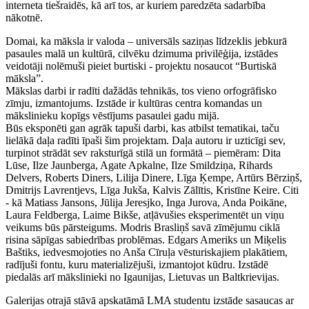
interneta tiešraidēs, kā arī tos, ar kuriem paredzēta sadarbība
nākotnē.
Domai, ka māksla ir valoda – universāls saziņas līdzeklis jebkurā
pasaules malā un kultūrā, cilvēku dzimuma privilēģija, izstādes
veidotāji nolēmuši pieiet burtiski - projektu nosaucot “Burtiskā
māksla”.
Mākslas darbi ir radīti dažādās tehnikās, tos vieno orfogrāfisko
zīmju, izmantojums. Izstāde ir kultūras centra komandas un
mākslinieku kopīgs vēstījums pasaulei gadu mijā.
Būs eksponēti gan agrāk tapuši darbi, kas atbilst tematikai, taču
lielākā daļa radīti īpaši šim projektam. Daļa autoru ir uzticīgi sev,
turpinot strādāt sev raksturīgā stilā un formātā – piemēram: Dita
Lūse, Ilze Jaunberga, Agate Apkalne, Ilze Smildziņa, Rihards
Delvers, Roberts Diners, Lilija Dinere, Līga Ķempe, Artūrs Bērziņš,
Dmitrijs Lavrentjevs, Līga Jukša, Kalvis Zālītis, Kristīne Keire. Citi
- kā Matiass Jansons, Jūlija Jeresjko, Inga Jurova, Anda Poikāne,
Laura Feldberga, Laime Bikše, atļāvušies eksperimentēt un viņu
veikums būs pārsteigums. Modris Brasliņš savā zīmējumu ciklā
risina sāpīgas sabiedrības problēmas. Edgars Ameriks un Miķelis
Baštiks, iedvesmojoties no Anša Cīruļa vēsturiskajiem plakātiem,
radījuši fontu, kuru materializējuši, izmantojot kūdru. Izstādē
piedalās arī mākslinieki no Igaunijas, Lietuvas un Baltkrievijas.
Galerijas otrajā stāvā apskatāmā LMA studentu izstāde sasaucas ar