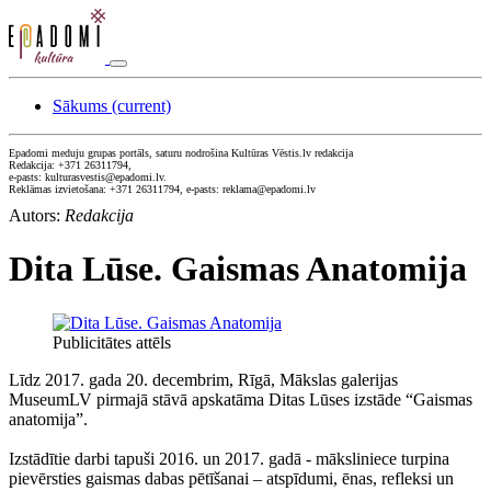
Sākums
(current)
Epadomi meduju grupas portāls, saturu nodrošina Kultūras Vēstis.lv redakcija
Redakcija: +371 26311794,
e-pasts: kulturasvestis@epadomi.lv.
Reklāmas izvietošana: +371 26311794, e-pasts: reklama@epadomi.lv
Autors:
Redakcija
Dita Lūse. Gaismas Anatomija
Publicitātes attēls
Līdz 2017. gada 20. decembrim, Rīgā, Mākslas galerijas
MuseumLV pirmajā stāvā apskatāma Ditas Lūses izstāde “Gaismas
anatomija”.
Izstādītie darbi tapuši 2016. un 2017. gadā - māksliniece turpina
pievērsties gaismas dabas pētīšanai – atspīdumi, ēnas, refleksi un