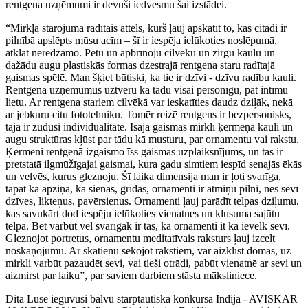
rentgena uzņēmumi ir devuši iedvesmu šai izstādei.
“Mirkļa starojumā radītais attēls, kurš ļauj apskatīt to, kas citādi ir
pilnībā apslēpts mūsu acīm – šī ir iespēja ielūkoties noslēpumā,
atklāt neredzamo. Pētu un apbrīnoju cilvēku un zirgu kaulu un
dažādu augu plastiskās formas dzestrajā rentgena staru radītajā
gaismas spēlē. Man šķiet būtiski, ka tie ir dzīvi - dzīvu radību kauli.
Rentgena uzņēmumus uztveru kā tādu visai personīgu, pat intīmu
lietu. Ar rentgena stariem cilvēkā var ieskatīties daudz dziļāk, nekā
ar jebkuru citu fototehniku. Tomēr reizē rentgens ir bezpersonisks,
tajā ir zudusi individualitāte. Īsajā gaismas mirklī ķermeņa kauli un
augu struktūras kļūst par tādu kā musturu, par ornamentu vai rakstu.
Ķermeni rentgenā izgaismo īss gaismas uzplaiksnījums, un tas ir
pretstatā ilgmūžīgajai gaismai, kura gadu simtiem iespīd senajās ēkās
un velvēs, kurus gleznoju. Šī laika dimensija man ir ļoti svarīga,
tāpat kā apziņa, ka sienas, grīdas, ornamenti ir atmiņu pilni, nes sevī
dzīves, likteņus, pavērsienus. Ornamenti ļauj parādīt telpas dziļumu,
kas savukārt dod iespēju ielūkoties vienatnes un klusuma sajūtu
telpā. Bet varbūt vēl svarīgāk ir tas, ka ornamenti it kā ievelk sevī.
Gleznojot portretus, ornamentu meditatīvais raksturs ļauj izcelt
noskaņojumu. Ar skatienu sekojot rakstiem, var aizklīst domās, uz
mirkli varbūt pazaudēt sevi, vai tieši otrādi, pabūt vienatnē ar sevi un
aizmirst par laiku”, par saviem darbiem stāsta māksliniece.
Dita Lūse ieguvusi balvu starptautiskā konkursā Indijā - AVISKAR