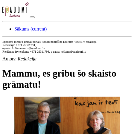
Sākums
(current)
Epadomi meduju grupas portāls, saturu nodrošina Kultūras Vēstis.lv redakcija
Redakcija: +371 26311794,
e-pasts: kulturasvestis@epadomi.lv.
Reklāmas izvietošana: +371 26311794, e-pasts: reklama@epadomi.lv
Autors:
Redakcija
Mammu, es gribu šo skaisto
grāmatu!