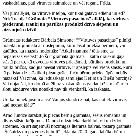
vaskadrānas, pati virtuves saimniece un vēl ragana Frīda.
Vai jums šķiet, ka virtuve ir telpa, kur tikai gatavo ēdienu un ēd?
Nekā nebija!
Grāmata “Virtuves pasaciņas” atklāj, ka virtuves
piederumi, trauki un pārtikas produkti dzīvo slepenu un
aizraujošu dzīvi!
Grāmatas redaktore Bārbala Simsone: ““Virtuves pasaciņas” pilnīgi
noteikti ir grāmata ar noslēpumu, kuru lasot priekšā bērniem, var
gadīties, ka mazais nodomās: “Atkal mamma / tētis smejas
nepareizās vietās!” Jo šī ir grāmata grāmatā – katrā draiskulīgajā
stāstā par to, kā uzvedas virtuves priekšmeti, pārtikas produkti un
trauki brīžos, kad jūs neesat virtuvē, ir apslēpts vēl viens stāsts, kuru
tā pa īstam izlasīs tikai pieaugušie. Taču bērnu prieks tāpēc nebūs
mazāks! Vai zināt, kā ledusskapī samīlējās Kefīrs un Biešu burciņa?
Vai nojaušat, ko domā attēli uz vaskadrānas galdauta? Un arī ar to
slotu aizdurvē viss noteikti nav tik vienkārši, kā izskatās...
Un kā notiek jūsu mājās? Vai jūs skaidri zināt, kas notiek virtuvē,
kad neesat klāt?”
Arno Jundze sarakstījis piecas bērnu grāmatas, sešus romānus un
divus stāstu krājumus. Daudzi rakstnieka darbi tulkoti un izdoti
ārzemēs, kā arī saņēmuši nozīmīgas literārās balvas, tostarp grāmata
“Šušnirks un pazemes bubuļi” iekļauta 2020. gada labāko bērnu