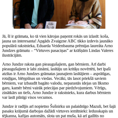
Jā, šī ir grāmata, ko tā vien kārojas paņemt rokās un izlasīt: koša,
jauna un interesanta! Apgāds Zvaigzne ABC tikko izdevis jaunāko
populārā rakstnieka, Eduarda Veidenbauma prēmijas laureāta Arno
Jundzes grāmatu – “Virtuves pasaciņas” ar krāšņām Lindas Valeres
ilustrācijām.
Arno Jundze raksta gan pieaugušajiem, gan bērniem. Arī darbi
pieaugušajiem ir labi zināmi, lasītāju un kritiķu novērtēti, bet īpaši
atzītas ir Arno Jundzes grāmatas jaunajiem lasītājiem – asprātīgas,
rotaļīgas, blēņpilnas un viedas. Vecāki, tās lasot priekšā saviem
bērniem, var izbaudīt bagāto valodu, neparastās idejas un līksmo
garu, kamēr bērni vairāk priecājas par piedzīvojumiem. Vērīgs,
zinātkārs un tiešs, Arno Jundze ir rakstnieks, kura darbus bērniem
var lasīt pilnīgi visos vecumos.
Jundze ir radījis arī nopietno Šušnirku un palaidnīgo Mazuli, bet šajā
pasaku krājumā darbojas dažādi virtuves iemītnieki: ledusskapis un
tējkanna, kafijas automāts, slota un pat muša, kā arī gailītis no