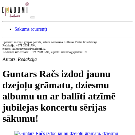
Sākums
(current)
Epadomi meduju grupas portāls, saturu nodrošina Kultūras Vēstis.lv redakcija
Redakcija: +371 26311794,
e-pasts: kulturasvestis@epadomi.lv.
Reklāmas izvietošana: +371 26311794, e-pasts: reklama@epadomi.lv
Autors:
Redakcija
Guntars Račs izdod jaunu
dzejoļu grāmatu, dziesmu
albumu un ar ballīti atzīmē
jubilejas koncertu sērijas
sākumu!