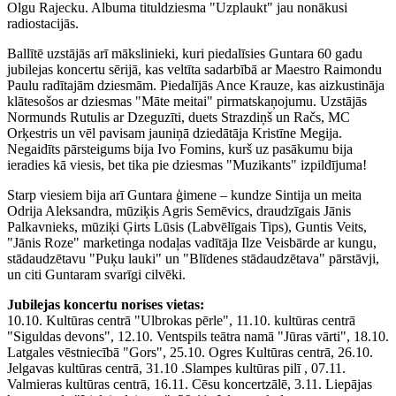
Olgu Rajecku. Albuma tituldziesma "Uzplaukt" jau nonākusi
radiostacijās.
Ballītē uzstājās arī mākslinieki, kuri piedalīsies Guntara 60 gadu
jubilejas koncertu sērijā, kas veltīta sadarbībā ar Maestro Raimondu
Paulu radītajām dziesmām. Piedalījās Ance Krauze, kas aizkustināja
klātesošos ar dziesmas "Māte meitai" pirmatskaņojumu. Uzstājās
Normunds Rutulis ar Dzeguzīti, duets Strazdiņš un Račs, MC
Orķestris un vēl pavisam jauniņā dziedātāja Kristīne Megija.
Negaidīts pārsteigums bija Ivo Fomins, kurš uz pasākumu bija
ieradies kā viesis, bet tika pie dziesmas "Muzikants" izpildījuma!
Starp viesiem bija arī Guntara ģimene – kundze Sintija un meita
Odrija Aleksandra, mūziķis Agris Semēvics, draudzīgais Jānis
Palkavnieks, mūziķi Ģirts Lūsis (Labvēlīgais Tips), Guntis Veits,
"Jānis Roze" marketinga nodaļas vadītāja Ilze Veisbārde ar kungu,
stādaudzētavu "Puķu lauki" un "Blīdenes stādaudzētava" pārstāvji,
un citi Guntaram svarīgi cilvēki.
Jubilejas koncertu norises vietas:
10.10. Kultūras centrā "Ulbrokas pērle", 11.10. kultūras centrā
"Siguldas devons", 12.10. Ventspils teātra namā "Jūras vārti", 18.10.
Latgales vēstniecībā "Gors", 25.10. Ogres Kultūras centrā, 26.10.
Jelgavas kultūras centrā, 31.10 .Slampes kultūras pilī , 07.11.
Valmieras kultūras centrā, 16.11. Cēsu koncertzālē, 3.11. Liepājas