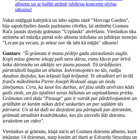
Vakar mājīgajā kafejnīcā un labo sajūtu oāzē "Hercogs Garden",
bija sapulcējušies daudz pazīstamu cilvēku, lai atzīmētu Guntara
Rača jaunās dzejoļu grāmatas "Uzplaukt" atvēršanu. Vienlaikus tika
atzīmēta arī mūziķa pirmā solo albuma izdošana un jubilejas turnejas
"Lecam pa vecam, jo nekur nav tik labi kā mājās" sākums!
Guntars
:
"Šī grāmata ir manu pēdējo gadu aizraušanās auglis.
Kopš mūsu ģimene iekopj paši savu dārzu, esmu kļuvis par brīvā
laika dārznieku un atklājis sev jaunu pasauli. Tā izrādījusies
pārsteidzoši bagāta un tēlaina. Iedvesmojoties no tās, radīju
daudzus dzejoļus, kas iekļauti šajā krājumā. Te atradīsiet arī izcilā
franču mākslinieka Pierre-Joseph Redouté augu un ziedu
zīmējumus. Ceru, ka lasot šos darbus, arī jūsu sirdīs atvērsies kāds
gaišs zieds, un jūs izjutīsiet savas būšanas un uzplaukšanas prieku.
Grāmatas otrā daļa "Pieaugt" gan ir vairāk par pārdzīvojumiem un
grūtībām ar kurām nākas dzīvē saskarties un par sajūtām tās
pārvarot. Un tā kā daži no dzejoļiem jau pārtapuši par dziesmām,
grāmatā atradīsiet kvadrātkodus, kas jūs aizvedīs līdz dziesmu
ierakstiem un video".
Vienlaikus ar grāmatu, klajā nācis arī Guntara dziesmu albums, kurā
iekļautas 14 dziesmas, starp kurām arī dueti ar Edvardu Strazdiņu un