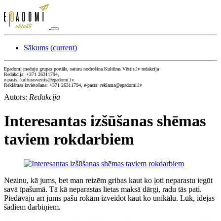
Sākums
(current)
Epadomi meduju grupas portāls, saturu nodrošina Kultūras Vēstis.lv redakcija
Redakcija: +371 26311794,
e-pasts: kulturasvestis@epadomi.lv.
Reklāmas izvietošana: +371 26311794, e-pasts: reklama@epadomi.lv
Autors:
Redakcija
Interesantas izšūšanas shēmas
taviem rokdarbiem
Nezinu, kā jums, bet man reizēm gribas kaut ko ļoti neparastu iegūt
savā īpašumā. Tā kā neparastas lietas maksā dārgi, radu tās pati.
Piedāvāju arī jums pašu rokām izveidot kaut ko unikālu. Lūk, idejas
šādiem darbiņiem.