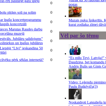
Vairāk kā 30 radošas ide
as ērti pasniegt garā spēļu
0
pogas
bolu pīrāgs soli pa solim
0
i ar īpašu koncertprogrammu
Mazais puķu špikerītis. 
0
aspils koncertzāli
kurai zodiaka zīmei dāvā
nieces Marutas Raudes darbu
0
Porcelāna muzejā
Vēl par šo tēmu
estivāls. Jubilāru salidojums”
0
sliniekus un īpašus jubilārus
Liepājā “Līvi” ieskandina 50
0
ttūri
“Es mīlu Tevi, Latvija!”
cilvēku pērk sēklas internetā?
0
Daudziņa, bet komandu k
Andris Bulis un Gints Gr
Video: Leģendu pieminot.
Paulu Butkēviču
(3)
Noskaidroti Latgaliešu k