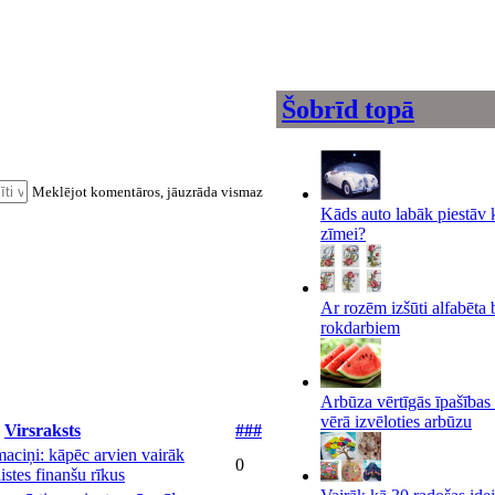
Šobrīd topā
Meklējot komentāros, jāuzrāda vismaz
Kāds auto labāk piestāv 
zīmei?
Ar rozēm izšūti alfabēta 
rokdarbiem
Arbūza vērtīgās īpašības
vērā izvēloties arbūzu
Virsraksts
###
maciņi: kāpēc arvien vairāk
0
aistes finanšu rīkus