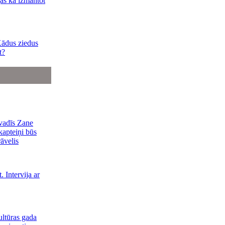
jas kā izmantot
Kādus ziedus
t?
 vadīs Zane
apteiņi būs
āvelis
 Intervija ar
ultūras gada