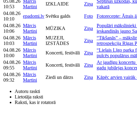
05.08.26
Mārcis
Septiņas uzkodas, kur
IZKLAIDE
Ziņa
10:53
Martini
vakarā
04.08.26
epadomi.lv
Svētku galds
Foto
Fotorecepte: Ātrais ā
10:10
04.08.26
Mārcis
Populāri māksliniek
MŪZIKA
Ziņa
10:06
Martini
ieskandinās jauno Sal
04.08.26
Mārcis
MUZEJI,
“Tikšanās” – māksli
Ziņa
10:03
Martini
IZSTĀDES
retrospekcija Rīgas 
04.08.26
Mārcis
“Lielais Līgo parka f
Koncerti, festivāli
Ziņa
10:00
Martini
pulcēs populārus māk
04.08.26
Mārcis
Ar jaudīgu koncertu 
Koncerti, festivāli
Ziņa
09:55
Martini
gadu jubilejas koncer
04.08.26
Mārcis
Ziedi un dārzs
Ziņa
Kāpēc arvien vairāk 
09:32
Martini
Autoru raskti
Lietotāja raksti
Raksti, kas ir rotatorā