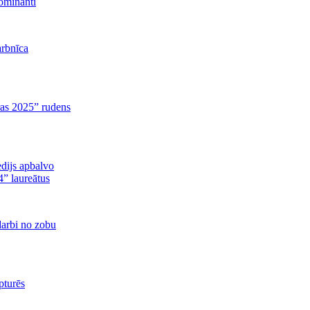
ominanti
arbnīca
ras 2025” rudens
edijs apbalvo
” laureātus
darbi no zobu
pturēs