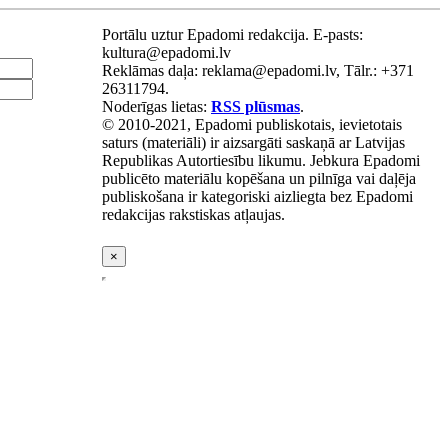
Portālu uztur Epadomi redakcija. E-pasts:
kultura@epadomi.lv
Reklāmas daļa: reklama@epadomi.lv, Tālr.: +371
26311794.
Noderīgas lietas:
RSS plūsmas
.
© 2010-2021, Epadomi publiskotais, ievietotais
saturs (materiāli) ir aizsargāti saskaņā ar Latvijas
Republikas Autortiesību likumu. Jebkura Epadomi
publicēto materiālu kopēšana un pilnīga vai daļēja
publiskošana ir kategoriski aizliegta bez Epadomi
redakcijas rakstiskas atļaujas.
×