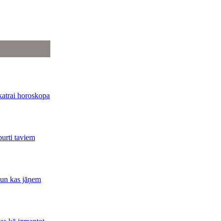
katrai horoskopa
burti taviem
 un kas jāņem