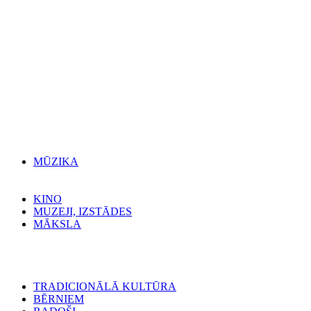
MŪZIKA
KINO
MUZEJI, IZSTĀDES
MĀKSLA
TRADICIONĀLĀ KULTŪRA
BĒRNIEM