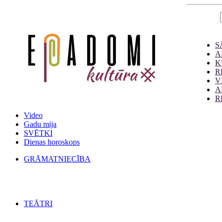
S
A
K
R
V
A
R
Video
Gadu mija
SVĒTKI
Dienas horoskops
GRĀMATNIECĪBA
TEĀTRI