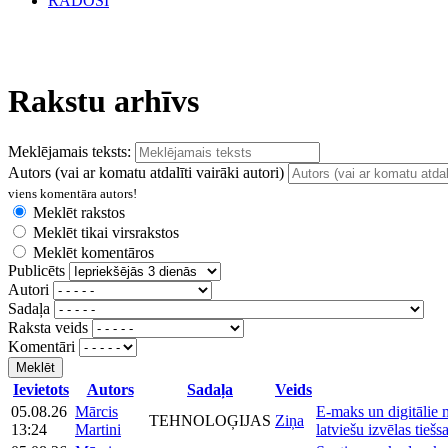
RADOŠI
Rakstu arhīvs
Meklējamais teksts:
Autors (vai ar komatu atdalīti vairāki autori)
viens komentāra autors!
Meklēt rakstos
Meklēt tikai virsrakstos
Meklēt komentāros
Publicēts
Autori
Sadaļa
Raksta veids
Komentāri
Meklēt
Ievietots
Autors
Sadaļa
Veids
05.08.26
Mārcis
E-maks un digitālie 
TEHNOLOĢIJAS
Ziņa
13:24
Martini
latviešu izvēlas tiešs