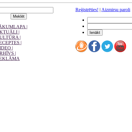
Reģistrēties!
|
Aizmirsu paroli
ĀKUMLAPA |
KTUĀLI |
ULTŪRA |
ECEPTES |
IDEO |
RHĪVS |
EKLĀMA