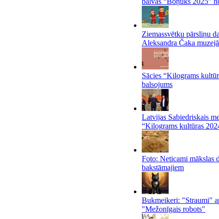
balvas “Boņuks 2025” n
Ziemassvētku pārsliņu d
Aleksandra Čaka muzejā
Sācies “Kilograms kultū
balsojums
Latvijas Sabiedriskais m
“Kilograms kultūras 2024
Foto: Neticami mākslas 
bakstāmajiem
Bukmeikeri: "Straumi" a
"Mežonīgais robots"