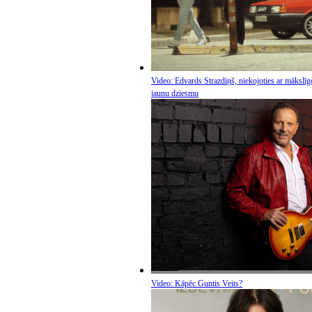
Video: Edvards Strazdiņš, niekojoties ar mākslīgo
jaunu dziesmu
Video: Kāpēc Guntis Veits?