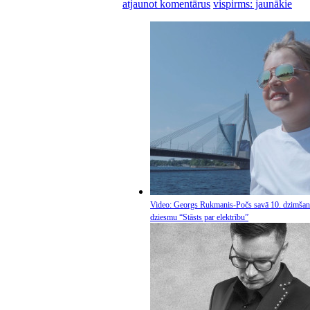
atjaunot komentārus
vispirms: jaunākie
Video: Georgs Rukmanis-Počs savā 10. dzimšana
dziesmu “Stāsts par elektrību”