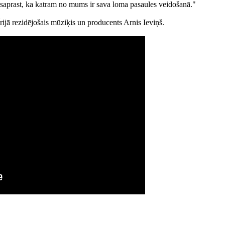
n saprast, ka katram no mums ir sava loma pasaules veidošanā."
rijā rezidējošais mūziķis un producents Arnis Ieviņš.