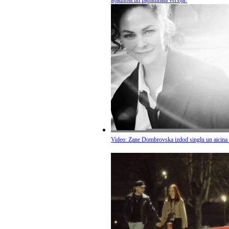
Video: Zane Dombrovska izdod singlu un aicina 