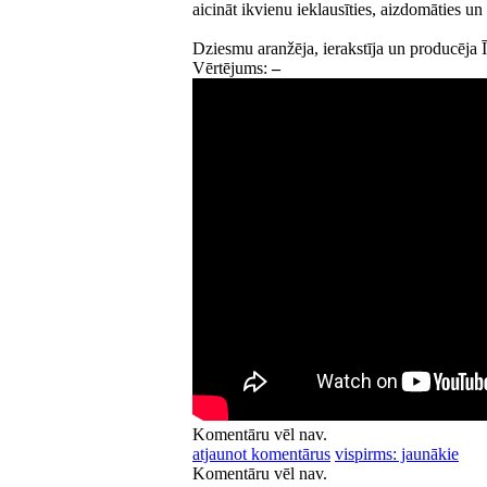
aicināt ikvienu ieklausīties, aizdomāties u
Dziesmu aranžēja, ierakstīja un producēja Ī
Vērtējums:
–
Komentāru vēl nav.
atjaunot komentārus
vispirms: jaunākie
Komentāru vēl nav.