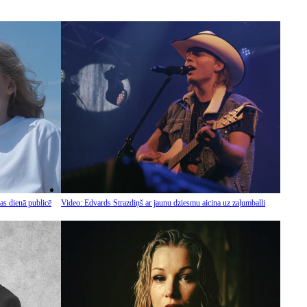
s dienā publicē
Video: Edvards Strazdiņš ar jaunu dziesmu aicina uz zaļumballi