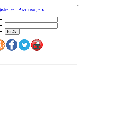
istrēties!
|
Aizmirsu paroli