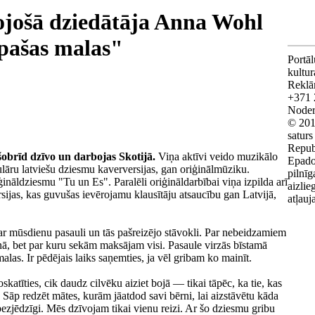
vojošā dziedātāja Anna Wohl
pašas malas"
Portāl
kultu
Reklā
+371 
Noderī
© 201
saturs
Repub
šobrīd dzīvo un darbojas Skotijā.
Viņa aktīvi veido muzikālo
Epado
pulāru latviešu dziesmu kaverversijas, gan oriģinālmūziku.
pilnīg
nāldziesmu "Tu un Es". Paralēli oriģināldarbībai viņa izpilda arī
aizlie
sijas, kas guvušas ievērojamu klausītāju atsaucību gan Latvijā,
atļauj
ar mūsdienu pasauli un tās pašreizējo stāvokli. Par nebeidzamiem
ēnā, bet par kuru sekām maksājam visi. Pasaule virzās bīstamā
las. Ir pēdējais laiks saņemties, ja vēl gribam ko mainīt.
katīties, cik daudz cilvēku aiziet bojā — tikai tāpēc, ka tie, kas
. Sāp redzēt mātes, kurām jāatdod savi bērni, lai aizstāvētu kāda
 bezjēdzīgi. Mēs dzīvojam tikai vienu reizi. Ar šo dziesmu gribu