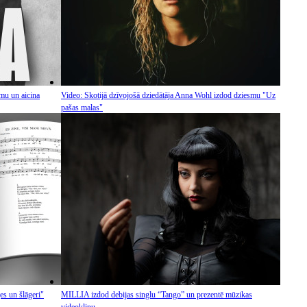
mu un aicina
Video: Skotijā dzīvojošā dziedātāja Anna Wohl izdod dziesmu "Uz
pašas malas"
es un šlāgeri"
MILLIA izdod debijas singlu “Tango” un prezentē mūzikas
videoklipu