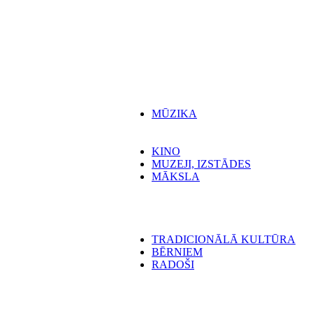
MŪZIKA
KINO
MUZEJI, IZSTĀDES
MĀKSLA
TRADICIONĀLĀ KULTŪRA
BĒRNIEM
RADOŠI