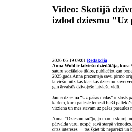
Video: Skotijā dzī
izdod dziesmu "Uz 
2026-06-19 09:01
Redakcija
Anna Wohl ir latviešu dziedātāja, kura 
saturu sociālajos tīklos, publicējot gan po
2025.gadā Anna prezentēja savu pirmo oriģi
latviešu mūzikas klasikas dziesmu kaverver
gan ārvalstīs dzīvojošo latviešu vidū.
Jaunā dziesma “Uz pašas malas” ir stāsts p
kariem, kuru patiesie iemesli bieži paliek 
virzienā un mēs stāvam uz pašas pasaules ma
Anna: "Dziesmu radīju, jo man ir skumji nos
pārvalda varu, nespēj savā starpā vienoties
citas intereses — tas šķiet tik nepareizi un