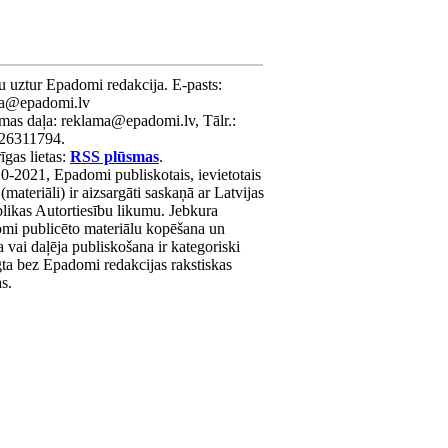
u uztur Epadomi redakcija. E-pasts:
ra@epadomi.lv
mas daļa: reklama@epadomi.lv, Tālr.:
26311794.
gas lietas:
RSS plūsmas
.
0-2021, Epadomi publiskotais, ievietotais
 (materiāli) ir aizsargāti saskaņā ar Latvijas
likas Autortiesību likumu. Jebkura
mi publicēto materiālu kopēšana un
a vai daļēja publiskošana ir kategoriski
gta bez Epadomi redakcijas rakstiskas
as.