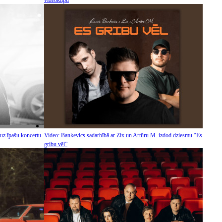
uz īpašu koncertu
Video: Bankevics sadarbībā ar Zix un Artūru M. izdod dziesmu “Es
gribu vēl”