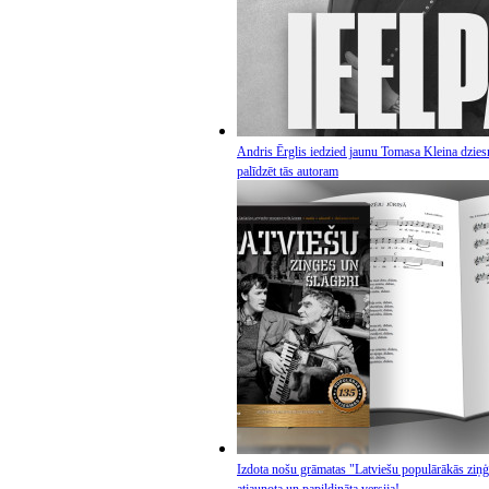
Andris Ērglis iedzied jaunu Tomasa Kleina dzies
palīdzēt tās autoram
Izdota nošu grāmatas "Latviešu populārākās ziņģ
atjaunota un papildināta versija!