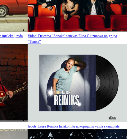
 intelektu, rada
Video: Dziesmā "Šonakt" satiekas Elīna Gluzunova un grupa
“Tumsa”
Izdots Laura Reinika lielāko hitu apkopojums vinila skaņuplatē