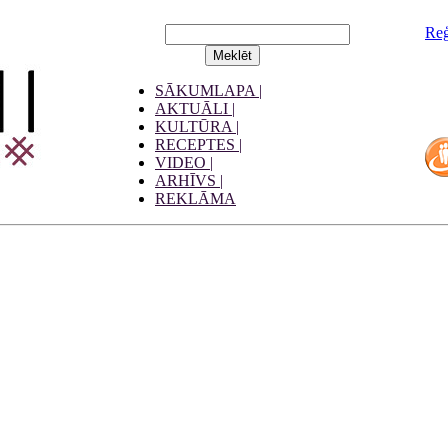
Reģ
SĀKUMLAPA |
AKTUĀLI |
KULTŪRA |
RECEPTES |
VIDEO |
ARHĪVS |
REKLĀMA