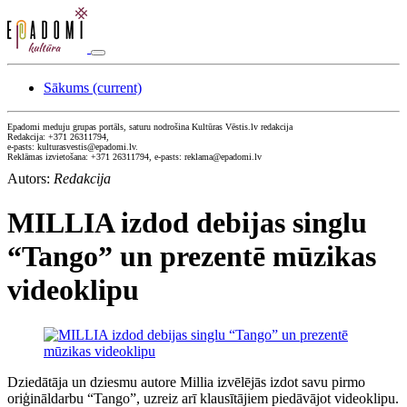
Sākums
(current)
Epadomi meduju grupas portāls, saturu nodrošina Kultūras Vēstis.lv redakcija
Redakcija: +371 26311794,
e-pasts: kulturasvestis@epadomi.lv.
Reklāmas izvietošana: +371 26311794, e-pasts: reklama@epadomi.lv
Autors:
Redakcija
MILLIA izdod debijas singlu
“Tango” un prezentē mūzikas
videoklipu
Dziedātāja un dziesmu autore Millia izvēlējās izdot savu pirmo
oriģināldarbu “Tango”, uzreiz arī klausītājiem piedāvājot videoklipu.