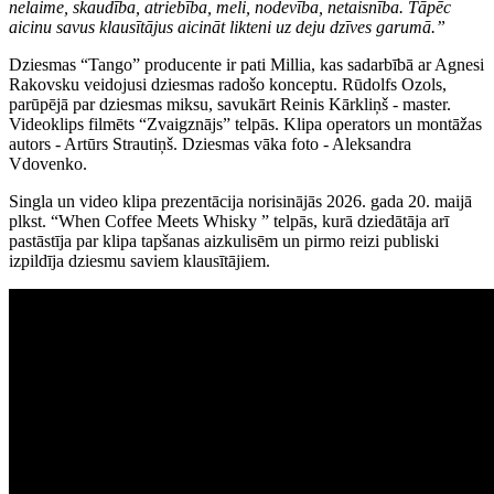
nelaime, skaudība, atriebība, meli, nodevība, netaisnība. Tāpēc
aicinu savus klausītājus aicināt likteni uz deju dzīves garumā.”
Dziesmas “Tango” producente ir pati Millia, kas sadarbībā ar Agnesi
Rakovsku veidojusi dziesmas radošo konceptu. Rūdolfs Ozols,
parūpējā par dziesmas miksu, savukārt Reinis Kārkliņš - master.
Videoklips filmēts “Zvaigznājs” telpās. Klipa operators un montāžas
autors - Artūrs Strautiņš. Dziesmas vāka foto - Aleksandra
Vdovenko.
Singla un video klipa prezentācija norisinājās 2026. gada 20. maijā
plkst. “When Coffee Meets Whisky ” telpās, kurā dziedātāja arī
pastāstīja par klipa tapšanas aizkulisēm un pirmo reizi publiski
izpildīja dziesmu saviem klausītājiem.