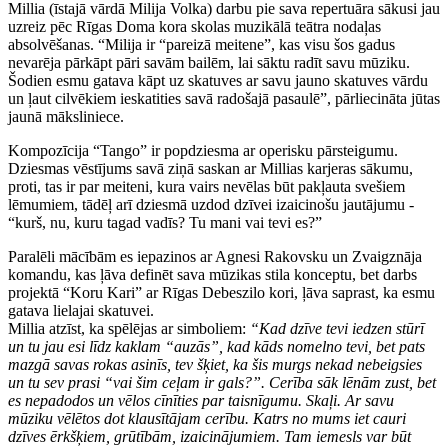
Millia (īstajā vārdā Milija Volka) darbu pie sava repertuāra sākusi jau
uzreiz pēc Rīgas Doma kora skolas muzikālā teātra nodaļas
absolvēšanas. “Milija ir “pareizā meitene”, kas visu šos gadus
nevarēja pārkāpt pāri savām bailēm, lai sāktu radīt savu mūziku.
Šodien esmu gatava kāpt uz skatuves ar savu jauno skatuves vārdu
un ļaut cilvēkiem ieskatities savā radošajā pasaulē”, pārliecināta jūtas
jaunā māksliniece.
Kompozīcija “Tango” ir popdziesma ar operisku pārsteigumu.
Dziesmas vēstījums savā ziņā saskan ar Millias karjeras sākumu,
proti, tas ir par meiteni, kura vairs nevēlas būt pakļauta svešiem
lēmumiem, tādēļ arī dziesmā uzdod dzīvei izaicinošu jautājumu -
“kurš, nu, kuru tagad vadīs? Tu mani vai tevi es?”
Paralēli mācībām es iepazinos ar Agnesi Rakovsku un Zvaigznāja
komandu, kas ļāva definēt sava mūzikas stila konceptu, bet darbs
projektā “Koru Kari” ar Rīgas Debeszilo kori, ļāva saprast, ka esmu
gatava lielajai skatuvei.
Millia atzīst, ka spēlējas ar simboliem:
“Kad dzīve tevi iedzen stūrī
un tu jau esi līdz kaklam “auzās”, kad kāds nomelno tevi, bet pats
mazgā savas rokas asinīs, tev šķiet, ka šis murgs nekad nebeigsies
un tu sev prasi “vai šim ceļam ir gals?”. Cerība sāk lēnām zust, bet
es nepadodos un vēlos cīnīties par taisnīgumu. Skaļi. Ar savu
mūziku vēlētos dot klausītājam cerību. Katrs no mums iet cauri
dzīves ērkšķiem, grūtībām, izaicinājumiem. Tam iemesls var būt