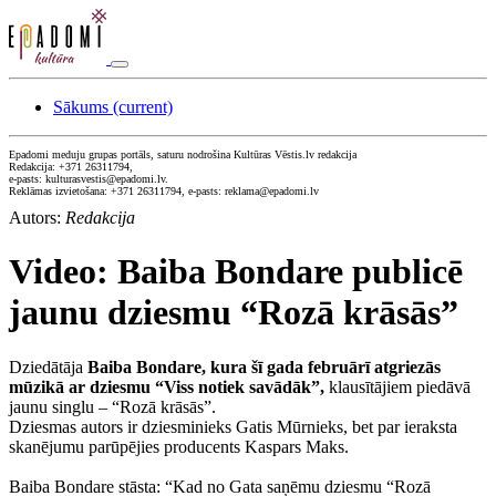
Sākums
(current)
Epadomi meduju grupas portāls, saturu nodrošina Kultūras Vēstis.lv redakcija
Redakcija: +371 26311794,
e-pasts: kulturasvestis@epadomi.lv.
Reklāmas izvietošana: +371 26311794, e-pasts: reklama@epadomi.lv
Autors:
Redakcija
Video: Baiba Bondare publicē
jaunu dziesmu “Rozā krāsās”
Dziedātāja
Baiba Bondare, kura šī gada februārī atgriezās
mūzikā ar dziesmu “Viss notiek savādāk”,
klausītājiem piedāvā
jaunu singlu – “Rozā krāsās”.
Dziesmas autors ir dziesminieks Gatis Mūrnieks, bet par ieraksta
skanējumu parūpējies producents Kaspars Maks.
Baiba Bondare stāsta: “Kad no Gata saņēmu dziesmu “Rozā