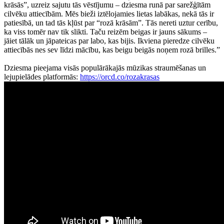
krāsās”, uzreiz sajutu tās vēstījumu – dziesma runā par sarežģītām
cilvēku attiecībām. Mēs bieži iztēlojamies lietas labākas, nekā tās ir
patiesībā, un tad tās kļūst par “rozā krāsām”. Tās nereti uztur cerību,
ka viss tomēr nav tik slikti. Taču reizēm beigas ir jauns sākums –
jāiet tālāk un jāpateicas par labo, kas bijis. Ikviena pieredze cilvēku
attiecībās nes sev līdzi mācību, kas beigu beigās noņem rozā brilles.”
Dziesma pieejama visās populārākajās mūzikas straumēšanas un
lejupielādes platformās:
https://orcd.co/rozakrasas